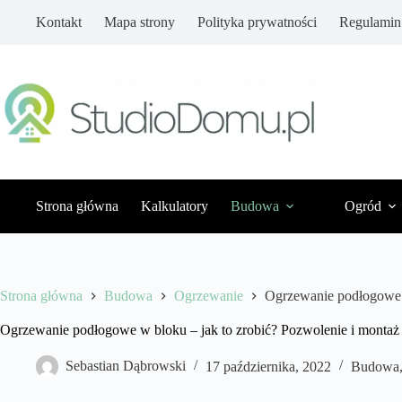
Przejdź
Kontakt
Mapa strony
Polityka prywatności
Regulamin
do
treści
Strona główna
Kalkulatory
Budowa
Ogród
Strona główna
Budowa
Ogrzewanie
Ogrzewanie podłogowe w
Ogrzewanie podłogowe w bloku – jak to zrobić? Pozwolenie i montaż
Sebastian Dąbrowski
17 października, 2022
Budowa