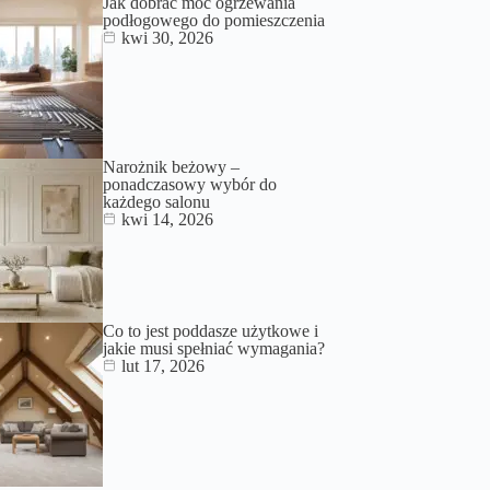
Jak dobrać moc ogrzewania
podłogowego do pomieszczenia
kwi 30, 2026
Narożnik beżowy –
ponadczasowy wybór do
każdego salonu
kwi 14, 2026
Co to jest poddasze użytkowe i
jakie musi spełniać wymagania?
lut 17, 2026