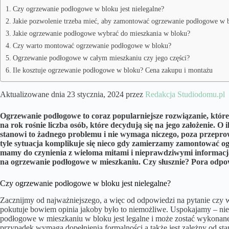
Czy ogrzewanie podłogowe w bloku jest nielegalne?
Jakie pozwolenie trzeba mieć, aby zamontować ogrzewanie podłogowe w 
Jakie ogrzewanie podłogowe wybrać do mieszkania w bloku?
Czy warto montować ogrzewanie podłogowe w bloku?
Ogrzewanie podłogowe w całym mieszkaniu czy jego części?
Ile kosztuje ogrzewanie podłogowe w bloku? Cena zakupu i montażu
Aktualizowane dnia 23 stycznia, 2024 przez
Redakcja Studiodomu.pl
Ogrzewanie podłogowe to coraz popularniejsze rozwiązanie, które 
na rok rośnie liczba osób, które decydują się na jego założenie.
stanowi to żadnego problemu i nie wymaga niczego, poza przepro
tyle sytuacja komplikuje się nieco gdy zamierzamy zamontować
mamy do czynienia z wieloma mitami i nieprawdziwymi informacjam
na ogrzewanie podłogowe w mieszkaniu. Czy słusznie? Pora odpow
Czy ogrzewanie podłogowe w bloku jest nielegalne?
Zacznijmy od najważniejszego, a więc od odpowiedzi na pytanie czy
pokutuje bowiem opinia jakoby było to niemożliwe. Uspokajamy – ni
podłogowe w mieszkaniu w bloku jest legalne i może zostać wykonan
przypadek wymaga dopełnienia formalności a także jest zależny od st