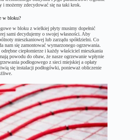
ny i możemy zdecydować się na taki krok.
e w bloku?
gowe w bloku z wielkiej płyty musimy dopełnić
órej sami decydujemy o swojej własności. Aby
noty mieszkaniowej lub zarządu spółdzielni. Co
 uda nam się zamontować wymarzonego ogrzewania.
odrębne ciepłomierze i każdy właściciel mieszkania
e mają powodu do obaw, że nasze ogrzewanie wpłynie
grzewania podłogowego z sieci miejskiej a opłaty
iwią się instalacji podłogówki, ponieważ obliczenie
żliwe.