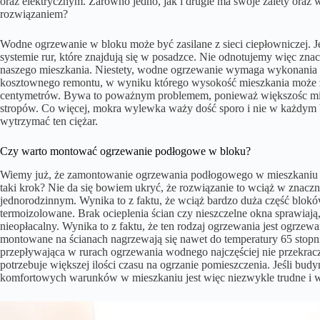
oraz elektrycznym. Zarówno jedno, jak i drugie ma swoje zalety oraz 
rozwiązaniem?
Wodne ogrzewanie w bloku może być zasilane z sieci ciepłowniczej. 
systemie rur, które znajdują się w posadzce. Nie odnotujemy więc z
naszego mieszkania. Niestety, wodne ogrzewanie wymaga wykonania w
kosztownego remontu, w wyniku którego wysokość mieszkania może zm
centymetrów. Bywa to poważnym problemem, ponieważ większośc mie
stropów. Co więcej, mokra wylewka waży dość sporo i nie w każdym 
wytrzymać ten ciężar.
Czy warto montować ogrzewanie podłogowe w bloku?
Wiemy już, że zamontowanie ogrzewania podłogowego w mieszkaniu j
taki krok? Nie da się bowiem ukryć, że rozwiązanie to wciąż w znacz
jednorodzinnym. Wynika to z faktu, że wciąż bardzo duża część blokó
termoizolowane. Brak ocieplenia ścian czy nieszczelne okna sprawiają
nieopłacalny. Wynika to z faktu, że ten rodzaj ogrzewania jest ogrzew
montowane na ścianach nagrzewają się nawet do temperatury 65 stopn
przepływająca w rurach ogrzewania wodnego najczęściej nie przekrac
potrzebuje większej ilości czasu na ogrzanie pomieszczenia. Jeśli bud
komfortowych warunków w mieszkaniu jest więc niezwykle trudne i w