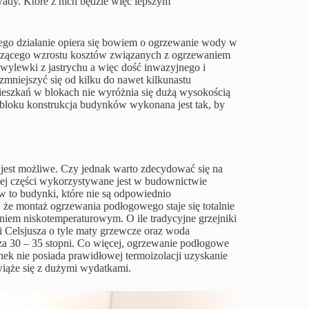
wady. Które z nich będzie więc lepszym
Jego działanie opiera się bowiem o ogrzewanie wody w
naczącego wzrostu kosztów związanych z ogrzewaniem
ylewki z jastrychu a więc dość inwazyjnego i
niejszyć się od kilku do nawet kilkunastu
szkań w blokach nie wyróżnia się dużą wysokością
bloku konstrukcja budynków wykonana jest tak, by
est możliwe. Czy jednak warto zdecydować się na
nej części wykorzystywane jest w budownictwie
w to budynki, które nie są odpowiednio
, że montaż ogrzewania podłogowego staje się totalnie
aniem niskotemperaturowym. O ile tradycyjne grzejniki
i Celsjusza o tyle maty grzewcze oraz woda
za 30 – 35 stopni. Co więcej, ogrzewanie podłogowe
ynek nie posiada prawidłowej termoizolacji uzyskanie
iąże się z dużymi wydatkami.