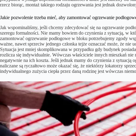
rzecz biorąc, montaż takiego rodzaju ogrzewania jest jednak dozwolo
Jakie pozwolenie trzeba mieć, aby zamontować ogrzewanie podłogow
Jak wspominaliśmy, jeśli chcemy zdecydować się na ogrzewanie podło
szeregu formalności. Nie mamy bowiem do czynienia z sytuacją, w kt
zamontować ogrzewanie podłogowe w bloku potrzebujemy zgody wspól
ważne, nawet sprzeciw jednego członka tejże oznaczać może, że nie
Sytuacja jest mniej skomplikowana w przypadku gdy budynek posiada 
rozlicza się indywidualnie. Wówczas właściciele innych mieszkań ni
negatywnie na ich koszta. Jeśli jednak mamy do czynienia z sytuacją o
naliczane są ryczałtowo może okazać się, że niektórzy lokatorzy sprzec
indywidualnego zużycia ciepła przez daną rodzinę jest wówczas niemo