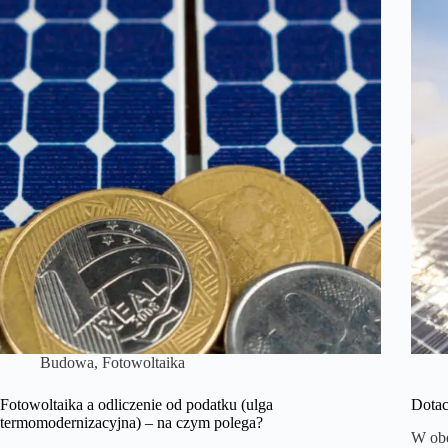
Budowa
,
Fotowoltaika
Fotowoltaika a odliczenie od podatku (ulga
Dotac
termomodernizacyjna) – na czym polega?
W obe