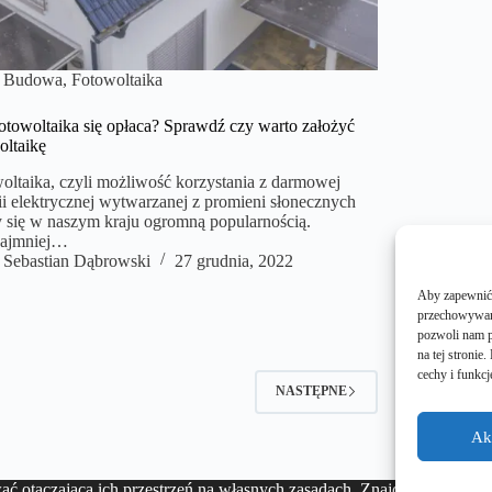
Budowa
,
Fotowoltaika
otowoltaika się opłaca? Sprawdź czy warto założyć
oltaikę
oltaika, czyli możliwość korzystania z darmowej
ii elektrycznej wytwarzanej z promieni słonecznych
y się w naszym kraju ogromną popularnością.
najmniej…
Sebastian Dąbrowski
27 grudnia, 2022
Aby zapewnić j
przechowywani
pozwoli nam p
na tej stroni
cechy i funkcj
NASTĘPNE
Ak
ć otaczającą ich przestrzeń na własnych zasadach. Znajdziecie tutaj l