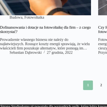
Budowa
,
Fotowoltaika
Dofinansowania i dotacje na fotowoltaikę dla firm – z czego
Czy f
skorzystać?
fotow
Prowadzenie własnego biznesu nie należy do
Fotow
najłatwiejszych. Rosnące koszty energii sprawiają, że wielu
energ
właścicieli firm poszukuje alternatyw, które pomogą im…
ciesz
Sebastian Dąbrowski
27 grudnia, 2022
Przy
1
2
Strona Studiodomu.pl powstała dla wszystkich osób, które lubią kreowa