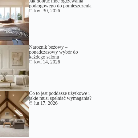
Jak dobrać moc ogrzewania
podłogowego do pomieszczenia
kwi 30, 2026
Narożnik beżowy –
ponadczasowy wybór do
każdego salonu
kwi 14, 2026
Co to jest poddasze użytkowe i
jakie musi spełniać wymagania?
lut 17, 2026