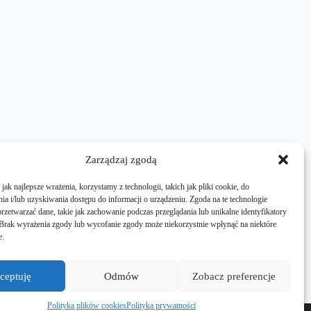
Zarządzaj zgodą
ak najlepsze wrażenia, korzystamy z technologii, takich jak pliki cookie, do
a i/lub uzyskiwania dostępu do informacji o urządzeniu. Zgoda na te technologie
rzetwarzać dane, takie jak zachowanie podczas przeglądania lub unikalne identyfikatory
e. Brak wyrażenia zgody lub wycofanie zgody może niekorzystnie wpłynąć na niektóre
e.
ceptuję
Odmów
Zobacz preferencje
Polityka plików cookies
Polityka prywatności
iczne porady o wnętrzu, ogrodzie czy remontach.