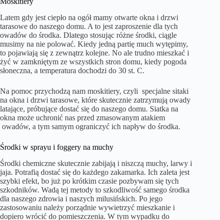
Moskitiery
Latem gdy jest ciepło na ogół mamy otwarte okna i drzwi
tarasowe do naszego domu. A to jest zaproszenie dla tych
owadów do środka. Dlatego stosując różne środki, ciągle
musimy na nie polować. Kiedy jedną partię much wytępimy,
to pojawiają się z zewnątrz kolejne. No ale trudno mieszkać i
żyć w zamkniętym ze wszystkich stron domu, kiedy pogoda
słoneczna, a temperatura dochodzi do 30 st. C.
Na pomoc przychodzą nam moskitiery, czyli specjalne sitaki
na okna i drzwi tarasowe, które skutecznie zatrzymują owady
latające, próbujące dostać się do naszego domu. Siatka na
okna może uchronić nas przed zmasowanym atakiem
owadów, a tym samym ograniczyć ich napływ do środka.
Środki w sprayu i foggery na muchy
Środki chemiczne skutecznie zabijają i niszczą muchy, larwy i
jaja. Potrafią dostać się do każdego zakamarka. Ich zaleta jest
szybki efekt, bo już po krótkim czasie pozbywam się tych
szkodników. Wadą tej metody to szkodliwość samego środka
dla naszego zdrowia i naszych milusińskich. Po jego
zastosowaniu należy porządnie wywietrzyć mieszkanie i
dopiero wrócić do pomieszczenia. W tym wypadku do