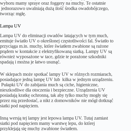
wyboru mamy spraye oraz foggery na muchy. Te ostatnie
jednorazowo uwalniają dużą ilość środka owadobójczego,
tworząc mgłę.
Lampa UV
Lampa UV do eliminacji owadów latających w tym much,
emituje światło UV o określonej częstotliwości fal. Światło to
przyciąga m.in. muchy, które światłem zwabione są rażone
prądem w kontakcie z elektryfikowaną siatką. Lampy UV są
również wyposażone w tace, gdzie te porażone szkodniki
spadają i można je łatwo usunąć.
W sklepach może spotkać lampy UV w różnych rozmiarach,
posiadające jedną lampę UV lub kilka w jednym urządzeniu.
Pułapki UV do zabijania much są ciche, higieniczne,
nieszkodliwe dla otoczenia i bezpieczne. Urządzenia UV
posiadają kratkę ochronną, tak aby tylko muchy mogły się
przez nią przedostać, a nikt z domowników nie mógł dotknąć
siatki pod napięciem.
Inną wersją tej lampy jest lepowa lampa UV. Tutaj zamiast
siatki pod napięciem mamy warstwę lepu, do której
przyklejają się muchy zwabione światłem.