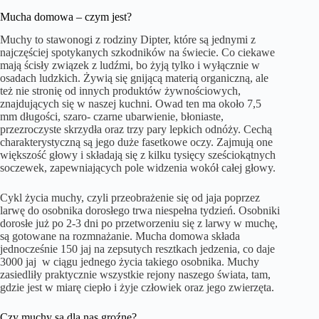
Mucha domowa – czym jest?
Muchy to stawonogi z rodziny Dipter, które są jednymi z
najczęściej spotykanych szkodników na świecie. Co ciekawe
mają ścisły związek z ludźmi, bo żyją tylko i wyłącznie w
osadach ludzkich. Żywią się gnijącą materią organiczną, ale
też nie stronię od innych produktów żywnościowych,
znajdujących się w naszej kuchni. Owad ten ma około 7,5
mm długości, szaro- czarne ubarwienie, błoniaste,
przezroczyste skrzydła oraz trzy pary lepkich odnóży. Cechą
charakterystyczną są jego duże fasetkowe oczy. Zajmują one
większość głowy i składają się z kilku tysięcy sześciokątnych
soczewek, zapewniających pole widzenia wokół całej głowy.
Cykl życia muchy, czyli przeobrażenie się od jaja poprzez
larwę do osobnika dorosłego trwa niespełna tydzień. Osobniki
dorosłe już po 2-3 dni po przetworzeniu się z larwy w muchę,
są gotowane na rozmnażanie. Mucha domowa składa
jednocześnie 150 jaj na zepsutych resztkach jedzenia, co daje
3000 jaj w ciągu jednego życia takiego osobnika. Muchy
zasiedliły praktycznie wszystkie rejony naszego świata, tam,
gdzie jest w miarę ciepło i żyje człowiek oraz jego zwierzęta.
Czy muchy są dla nas groźne?