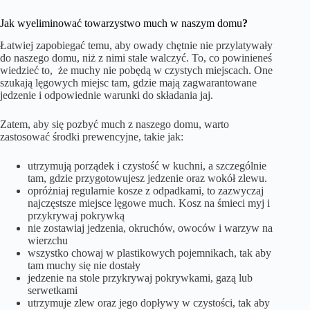
Jak wyeliminować towarzystwo much w naszym domu
?
Łatwiej zapobiegać temu, aby owady chętnie nie przylatywały
do naszego domu, niż z nimi stale walczyć. To, co powinieneś
wiedzieć to, że muchy nie pobędą w czystych miejscach. One
szukają lęgowych miejsc tam, gdzie mają zagwarantowane
jedzenie i odpowiednie warunki do składania jaj.
Zatem, aby się pozbyć much z naszego domu, warto
zastosować środki prewencyjne, takie jak:
utrzymują porządek i czystość w kuchni, a szczególnie
tam, gdzie przygotowujesz jedzenie oraz wokół zlewu.
opróżniaj regularnie kosze z odpadkami, to zazwyczaj
najczęstsze miejsce lęgowe much. Kosz na śmieci myj i
przykrywaj pokrywką
nie zostawiaj jedzenia, okruchów, owoców i warzyw na
wierzchu
wszystko chowaj w plastikowych pojemnikach, tak aby
tam muchy się nie dostały
jedzenie na stole przykrywaj pokrywkami, gazą lub
serwetkami
utrzymuje zlew oraz jego dopływy w czystości, tak aby