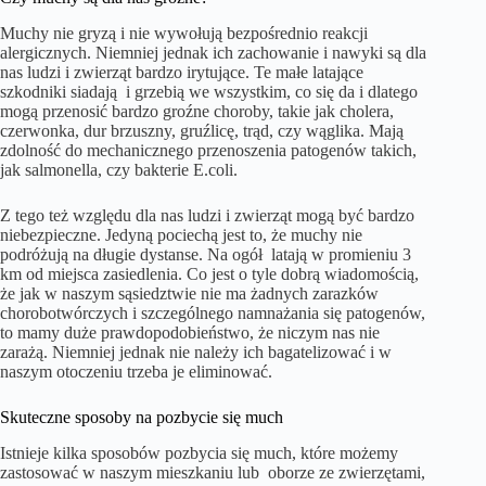
Muchy nie gryzą i nie wywołują bezpośrednio reakcji
alergicznych. Niemniej jednak ich zachowanie i nawyki są dla
nas ludzi i zwierząt bardzo irytujące. Te małe latające
szkodniki siadają i grzebią we wszystkim, co się da i dlatego
mogą przenosić bardzo groźne choroby, takie jak cholera,
czerwonka, dur brzuszny, gruźlicę, trąd, czy wąglika. Mają
zdolność do mechanicznego przenoszenia patogenów takich,
jak salmonella, czy bakterie E.coli.
Z tego też względu dla nas ludzi i zwierząt mogą być bardzo
niebezpieczne. Jedyną pociechą jest to, że muchy nie
podróżują na długie dystanse. Na ogół latają w promieniu 3
km od miejsca zasiedlenia. Co jest o tyle dobrą wiadomością,
że jak w naszym sąsiedztwie nie ma żadnych zarazków
chorobotwórczych i szczególnego namnażania się patogenów,
to mamy duże prawdopodobieństwo, że niczym nas nie
zarażą. Niemniej jednak nie należy ich bagatelizować i w
naszym otoczeniu trzeba je eliminować.
Skuteczne sposoby na pozbycie się much
Istnieje kilka sposobów pozbycia się much, które możemy
zastosować w naszym mieszkaniu lub oborze ze zwierzętami,