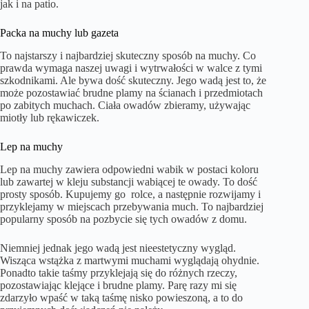
jak i na patio.
Packa na muchy lub gazeta
To najstarszy i najbardziej skuteczny sposób na muchy. Co
prawda wymaga naszej uwagi i wytrwałości w walce z tymi
szkodnikami. Ale bywa dość skuteczny. Jego wadą jest to, że
może pozostawiać brudne plamy na ścianach i przedmiotach
po zabitych muchach. Ciała owadów zbieramy, używając
miotły lub rękawiczek.
Lep na muchy
Lep na muchy zawiera odpowiedni wabik w postaci koloru
lub zawartej w kleju substancji wabiącej te owady. To dość
prosty sposób. Kupujemy go rolce, a następnie rozwijamy i
przyklejamy w miejscach przebywania much. To najbardziej
popularny sposób na pozbycie się tych owadów z domu.
Niemniej jednak jego wadą jest nieestetyczny wygląd.
Wisząca wstążka z martwymi muchami wyglądają ohydnie.
Ponadto takie taśmy przyklejają się do różnych rzeczy,
pozostawiając klejące i brudne plamy. Parę razy mi się
zdarzyło wpaść w taką taśmę nisko powieszoną, a to do