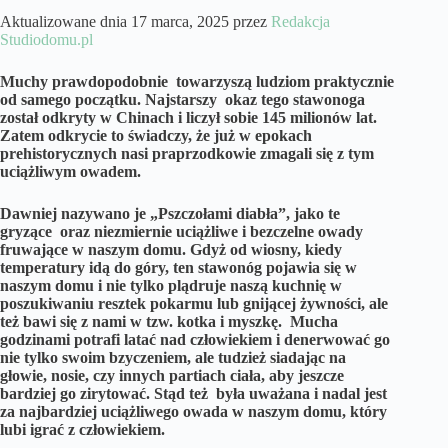
Aktualizowane dnia 17 marca, 2025 przez
Redakcja
Studiodomu.pl
Muchy prawdopodobnie towarzyszą ludziom praktycznie
od samego początku. Najstarszy okaz tego stawonoga
został odkryty w Chinach i liczył sobie 145 milionów lat.
Zatem odkrycie to świadczy, że już w epokach
prehistorycznych nasi praprzodkowie zmagali się z tym
uciążliwym owadem.
Dawniej nazywano je „Pszczołami diabła”, jako te
gryzące oraz niezmiernie uciążliwe i bezczelne owady
fruwające w naszym domu. Gdyż od wiosny, kiedy
temperatury idą do góry, ten stawonóg pojawia się w
naszym domu i nie tylko plądruje naszą kuchnię w
poszukiwaniu resztek pokarmu lub gnijącej żywności, ale
też bawi się z nami w tzw. kotka i myszkę. Mucha
godzinami potrafi latać nad człowiekiem i denerwować go
nie tylko swoim bzyczeniem, ale tudzież siadając na
głowie, nosie, czy innych partiach ciała, aby jeszcze
bardziej go zirytować. Stąd też była uważana i nadal jest
za najbardziej uciążliwego owada w naszym domu, który
lubi igrać z człowiekiem.