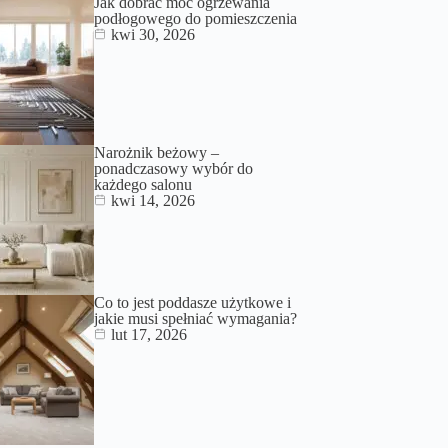
Jak dobrać moc ogrzewania
podłogowego do pomieszczenia
kwi 30, 2026
Narożnik beżowy –
ponadczasowy wybór do
każdego salonu
kwi 14, 2026
Co to jest poddasze użytkowe i
jakie musi spełniać wymagania?
lut 17, 2026