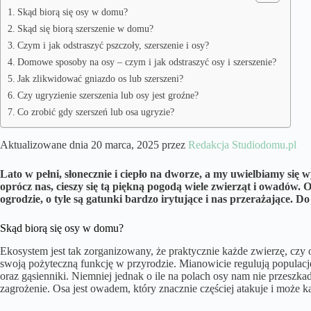
Skąd biorą się osy w domu?
Skąd się biorą szerszenie w domu?
Czym i jak odstraszyć pszczoły, szerszenie i osy?
Domowe sposoby na osy – czym i jak odstraszyć osy i szerszenie?
Jak zlikwidować gniazdo os lub szerszeni?
Czy ugryzienie szerszenia lub osy jest groźne?
Co zrobić gdy szerszeń lub osa ugryzie?
Aktualizowane dnia 20 marca, 2025 przez
Redakcja Studiodomu.pl
Lato w pełni, słonecznie i ciepło na dworze, a my uwielbiamy się
oprócz nas, cieszy się tą piękną pogodą wiele zwierząt i owadów. 
ogrodzie, o tyle są gatunki bardzo irytujące i nas przerażające. Do 
Skąd biorą się osy w domu?
Ekosystem jest tak zorganizowany, że praktycznie każde zwierzę, czy
swoją pożyteczną funkcję w przyrodzie. Mianowicie regulują populację
oraz gąsienniki. Niemniej jednak o ile na polach osy nam nie przeszk
zagrożenie. Osa jest owadem, który znacznie częściej atakuje i może ką