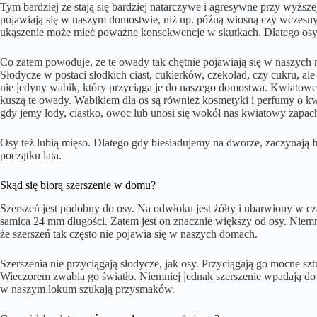
Tym bardziej że stają się bardziej natarczywe i agresywne przy wyższej t
pojawiają się w naszym domostwie, niż np. późną wiosną czy wczesnym
ukąszenie może mieć poważne konsekwencje w skutkach. Dlatego osy
Co zatem powoduje, że te owady tak chętnie pojawiają się w naszych m
Słodycze w postaci słodkich ciast, cukierków, czekolad, czy cukru, ale 
nie jedyny wabik, który przyciąga je do naszego domostwa. Kwiatowe 
kuszą te owady. Wabikiem dla os są również kosmetyki i perfumy o kw
gdy jemy lody, ciastko, owoc lub unosi się wokół nas kwiatowy zapac
Osy też lubią mięso. Dlatego gdy biesiadujemy na dworze, zaczynają f
początku lata.
Skąd się biorą szerszenie w domu?
Szerszeń jest podobny do osy. Na odwłoku jest żółty i ubarwiony w cz
samica 24 mm długości. Zatem jest on znacznie większy od osy. Niemn
że szerszeń tak często nie pojawia się w naszych domach.
Szerszenia nie przyciągają słodycze, jak osy. Przyciągają go mocne sz
Wieczorem zwabia go światło. Niemniej jednak szerszenie wpadają d
w naszym lokum szukają przysmaków.