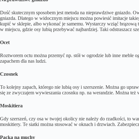
Dość skutecznym sposobem jest metoda na nieprawdziwe gniazdo. Owady
gniazda. Dlatego w widocznym miejscu można powiesić imitacje takieg
kupić w sklepie, albo wykonać je samemu. Wystarczy wziąć brązową to
w miejscu, gdzie osy lubią przebywać najbardziej. Taki odstraszacz sze
Ocet
Roztworem octu można przemyć np. stół w ogrodzie lub inne meble og
zapachem dla nas ludzi.
Czosnek
To kolejny zapach, którego nie lubią osy i szerszenie. Można go upra
się ze zwyczajem wywieszania czosnku np. na werandzie. Można też 
Moskitiera
Gdy szerszeń, czy osa w twojej okolicy nie należy do rzadkości, to wa
moskitiery. Te siatki można stosować w oknach i drzwiach. Zabezpiec
Packa na muchy