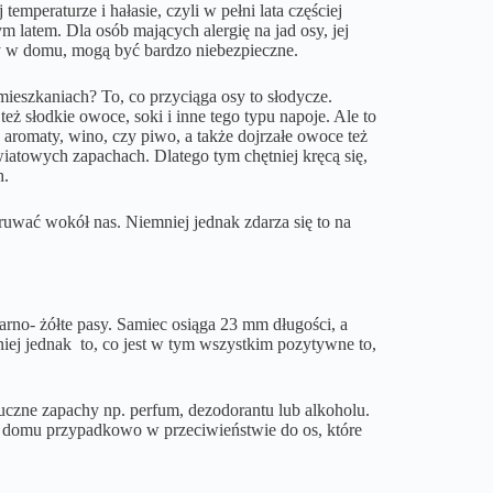
emperaturze i hałasie, czyli w pełni lata częściej
 latem. Dla osób mających alergię na jad osy, jej
 w domu, mogą być bardzo niebezpieczne.
ieszkaniach? To, co przyciąga osy to słodycze.
też słodkie owoce, soki i inne tego typu napoje. Ale to
aromaty, wino, czy piwo, a także dojrzałe owoce też
iatowych zapachach. Dlatego tym chętniej kręcą się,
h.
ruwać wokół nas. Niemniej jednak zdarza się to na
arno- żółte pasy. Samiec osiąga 23 mm długości, a
iej jednak to, co jest w tym wszystkim pozytywne to,
tuczne zapachy np. perfum, dezodorantu lub alkoholu.
o domu przypadkowo w przeciwieństwie do os, które