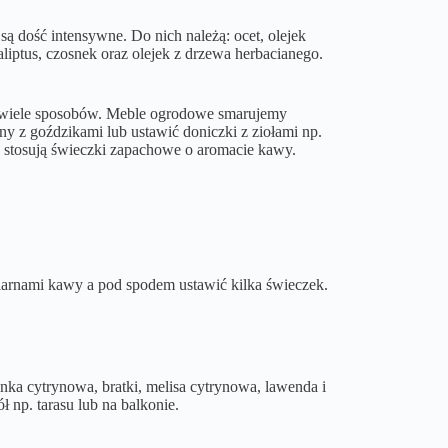
są dość intensywne. Do nich należą: ocet, olejek
aliptus, czosnek oraz olejek z drzewa herbacianego.
st wiele sposobów. Meble ogrodowe smarujemy
y z goździkami lub ustawić doniczki z ziołami np.
y stosują świeczki zapachowe o aromacie kawy.
arnami kawy a pod spodem ustawić kilka świeczek.
zanka cytrynowa, bratki, melisa cytrynowa, lawenda i
 np. tarasu lub na balkonie.