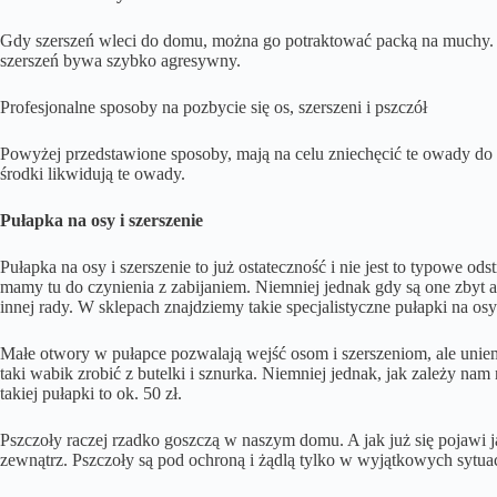
Gdy szerszeń wleci do domu, można go potraktować packą na muchy.
szerszeń bywa szybko agresywny.
Profesjonalne sposoby na pozbycie się os, szerszeni i pszczół
Powyżej przedstawione sposoby, mają na celu zniechęcić te owady do 
środki likwidują te owady.
Pułapka na osy i szerszenie
Pułapka na osy i szerszenie to już ostateczność i nie jest to typowe ods
mamy tu do czynienia z zabijaniem. Niemniej jednak gdy są one zbyt 
innej rady. W sklepach znajdziemy takie specjalistyczne pułapki na os
Małe otwory w pułapce pozwalają wejść osom i szerszeniom, ale uniem
taki wabik zrobić z butelki i sznurka. Niemniej jednak, jak zależy nam 
takiej pułapki to ok. 50 zł.
Pszczoły raczej rzadko goszczą w naszym domu. A jak już się pojawi ja
zewnątrz. Pszczoły są pod ochroną i żądlą tylko w wyjątkowych sytua