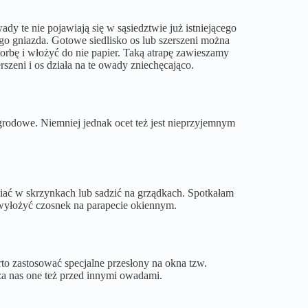
 te nie pojawiają się w sąsiedztwie już istniejącego
o gniazda. Gotowe siedlisko os lub szerszeni można
rbę i włożyć do nie papier. Taką atrapę zawieszamy
rszeni i os działa na te owady zniechęcająco.
rodowe. Niemniej jednak ocet też jest nieprzyjemnym
wiać w skrzynkach lub sadzić na grządkach. Spotkałam
wyłożyć czosnek na parapecie okiennym.
rto zastosować specjalne przesłony na okna tzw.
za nas one też przed innymi owadami.