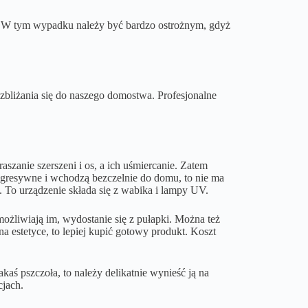
 W tym wypadku należy być bardzo ostrożnym, gdyż
zbliżania się do naszego domostwa. Profesjonalne
traszanie szerszeni i os, a ich uśmiercanie. Zatem
agresywne i wchodzą bezczelnie do domu, to nie ma
y. To urządzenie składa się z wabika i lampy UV.
ożliwiają im, wydostanie się z pułapki. Można też
na estetyce, to lepiej kupić gotowy produkt. Koszt
kaś pszczoła, to należy delikatnie wynieść ją na
cjach.