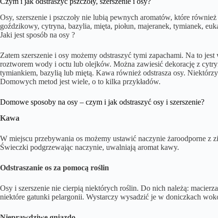
Czym i jak odstraszyć pszczoły, szerszenie i osy?
Osy, szerszenie i pszczoły nie lubią pewnych aromatów, które również 
goździkowy, cytryna, bazylia, mięta, piołun, majeranek, tymianek, euk
Jaki jest sposób na osy ?
Zatem szerszenie i osy możemy odstraszyć tymi zapachami. Na to je
roztworem wody i octu lub olejków. Można zawiesić dekorację z cytryn
tymiankiem, bazylią lub miętą. Kawa również odstrasza osy. Niektórz
Domowych metod jest wiele, o to kilka przykładów.
Domowe sposoby na osy – czym i jak odstraszyć osy i szerszenie?
Kawa
W miejscu przebywania os możemy ustawić naczynie żaroodporne z zi
Świeczki podgrzewając naczynie, uwalniają aromat kawy.
Odstraszanie os za pomocą roślin
Osy i szerszenie nie cierpią niektórych roślin. Do nich należą: macier
niektóre gatunki pelargonii. Wystarczy wysadzić je w doniczkach wokół
Nieprawdziwe gniazdo