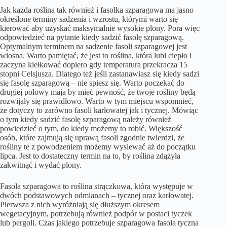
Jak każda roślina tak również i fasolka szparagowa ma jasno
określone terminy sadzenia i wzrostu, którymi warto się
kierować aby uzyskać maksymalnie wysokie plony. Pora więc
odpowiedzieć na pytanie kiedy sadzić fasolę szparagową.
Optymalnym terminem na sadzenie fasoli szparagowej jest
wiosna. Warto pamiętać, że jest to roślina, która lubi ciepło i
zaczyna kiełkować dopiero gdy temperatura przekracza 15
stopni Celsjusza. Dlatego też jeśli zastanawiasz się kiedy sadzi
się fasolę szparagową – nie spiesz się. Warto poczekać do
drugiej połowy maja by mieć pewność, że twoje rośliny będą
rozwijały się prawidłowo. Warto w tym miejscu wspomnieć,
że dotyczy to zarówno fasoli karłowatej jak i tycznej. Mówiąc
o tym kiedy sadzić fasolę szparagową należy również
powiedzieć o tym, do kiedy możemy to robić. Większość
osób, które zajmują się uprawą fasoli zgodnie twierdzi, że
rośliny te z powodzeniem możemy wysiewać aż do początku
lipca. Jest to dostateczny termin na to, by roślina zdążyła
zakwitnąć i wydać plony.
Fasola szparagowa to roślina strączkowa, która występuje w
dwóch podstawowych odmianach – tycznej oraz karłowatej.
Pierwsza z nich wyróżniają się dłuższym okresem
wegetacyjnym, potrzebują również podpór w postaci tyczek
lub pergoli. Czas jakiego potrzebuje szparagowa fasola tyczna