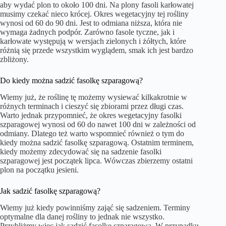
aby wydać plon to około 100 dni. Na plony fasoli karłowatej
musimy czekać nieco krócej. Okres wegetacyjny tej rośliny
wynosi od 60 do 90 dni. Jest to odmiana niższa, która nie
wymaga żadnych podpór. Zarówno fasole tyczne, jak i
karłowate występują w wersjach zielonych i żółtych, które
różnią się przede wszystkim wyglądem, smak ich jest bardzo
zbliżony.
Do kiedy można sadzić fasolkę szparagową?
Wiemy już, że roślinę tę możemy wysiewać kilkakrotnie w
różnych terminach i cieszyć się zbiorami przez długi czas.
Warto jednak przypomnieć, że okres wegetacyjny fasolki
szparagowej wynosi od 60 do nawet 100 dni w zależności od
odmiany. Dlatego też warto wspomnieć również o tym do
kiedy można sadzić fasolkę szparagową. Ostatnim terminem,
kiedy możemy zdecydować się na sadzenie fasolki
szparagowej jest początek lipca. Wówczas zbierzemy ostatni
plon na początku jesieni.
Jak sadzić fasolkę szparagową?
Wiemy już kiedy powinniśmy zająć się sadzeniem. Terminy
optymalne dla danej rośliny to jednak nie wszystko.
Przybliżmy więc jak sadzić fasolkę szparagową. W przypadku