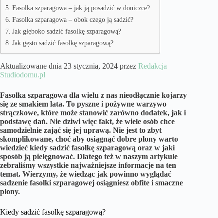
Fasolka szparagowa – jak ją posadzić w doniczce?
Fasolka szparagowa – obok czego ją sadzić?
Jak głęboko sadzić fasolkę szparagową?
Jak gęsto sadzić fasolkę szparagową?
Aktualizowane dnia 23 stycznia, 2024 przez
Redakcja
Studiodomu.pl
Fasolka szparagowa dla wielu z nas nieodłącznie kojarzy
się ze smakiem lata. To pyszne i pożywne warzywo
strączkowe, które może stanowić zarówno dodatek, jak i
podstawę dań. Nie dziwi więc fakt, że wiele osób chce
samodzielnie zająć się jej uprawą. Nie jest to zbyt
skomplikowane, choć aby osiągnąć dobre plony warto
wiedzieć kiedy sadzić fasolkę szparagową oraz w jaki
sposób ją pielęgnować. Dlatego też w naszym artykule
zebraliśmy wszystkie najważniejsze informacje na ten
temat. Wierzymy, że wiedząc jak powinno wyglądać
sadzenie fasolki szparagowej osiągniesz obfite i smaczne
plony.
Kiedy sadzić fasolkę szparagową?