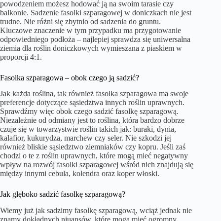
powodzeniem możesz hodować ją na swoim tarasie czy
balkonie. Sadzenie fasolki szparagowej w doniczkach nie jest
trudne. Nie różni się zbytnio od sadzenia do gruntu.
Kluczowe znaczenie w tym przypadku ma przygotowanie
odpowiedniego podłoża – najlepiej sprawdza się uniwersalna
ziemia dla roślin doniczkowych wymieszana z piaskiem w
proporcji 4:1.
Fasolka szparagowa – obok czego ją sadzić?
Jak każda roślina, tak również fasolka szparagowa ma swoje
preferencje dotyczące sąsiedztwa innych roślin uprawnych.
Sprawdźmy więc obok czego sadzić fasolkę szparagową.
Niezależnie od odmiany jest to roślina, która bardzo dobrze
czuje się w towarzystwie roślin takich jak: buraki, dynia,
kalafior, kukurydza, marchew czy seler. Nie szkodzi jej
również bliskie sąsiedztwo ziemniaków czy kopru. Jeśli zaś
chodzi o te z roślin uprawnych, które mogą mieć negatywny
wpływ na rozwój fasolki szparagowej wśród nich znajdują się
między innymi cebula, kolendra oraz koper włoski.
Jak głęboko sadzić fasolkę szparagową?
Wiemy już jak sadzimy fasolkę szparagową, wciąż jednak nie
znamy dokładnych niuansów, które mogą mieć ogromny