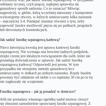
odmiany tycznej, czyli pnącej, najlepiej sprawdza się
gniazdowy sposób sadzenia. Co to oznacza? Mówiąc
najprościej, w glebie, którą wcześniej mieszamy z kompostem
wykonujemy otwory, w których umieszczamy kilka nasionek
– najczęściej 3-4. Pamiętać musimy również o tym, żeby
zapewnić fasolce możliwość pięcia się po palikach, pergolach
lub drewnianych konstrukcjach.
Jak sadzić fasolkę szparagową karłową?
Nieco łatwiejszą kwestią jest uprawa karłowej fasolki
szparagowej. Nie wymaga ona bowiem żadnych podpórek,
dzięki czemu jest idealnym rozwiązaniem dla osób, które nie
posiadają doświadczenia w uprawie. Jak sadzić fasolkę
szparagową karłową? Odpowiedź jest prosta. W tym
przypadku nie stosujemy metody gniazdowej lecz
umieszczamy w dołkach po jednym nasionku. Rzędy fasolek
powinny być oddalone od siebie o co najmniej 30 cm po to by
nie zagłuszały się wzajemnie.
Fasolka szparagowa – jak ją posadzić w doniczce?
Jeśli nie posiadasz własnego ogródka nadal możesz cieszyć
się zbiorami samodzielnie uprawianej fasolki szparagowej. Z