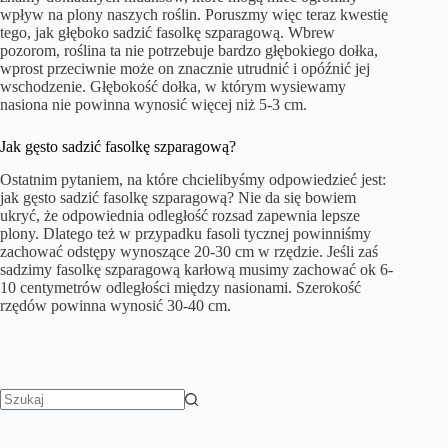
wpływ na plony naszych roślin. Poruszmy więc teraz kwestię
tego, jak głęboko sadzić fasolkę szparagową. Wbrew
pozorom, roślina ta nie potrzebuje bardzo głębokiego dołka,
wprost przeciwnie może on znacznie utrudnić i opóźnić jej
wschodzenie. Głębokość dołka, w którym wysiewamy
nasiona nie powinna wynosić więcej niż 5-3 cm.
Jak gęsto sadzić fasolkę szparagową?
Ostatnim pytaniem, na które chcielibyśmy odpowiedzieć jest:
jak gęsto sadzić fasolkę szparagową? Nie da się bowiem
ukryć, że odpowiednia odległość rozsad zapewnia lepsze
plony. Dlatego też w przypadku fasoli tycznej powinniśmy
zachować odstępy wynoszące 20-30 cm w rzędzie. Jeśli zaś
sadzimy fasolkę szparagową karłową musimy zachować ok 6-
10 centymetrów odległości między nasionami. Szerokość
rzędów powinna wynosić 30-40 cm.
Brak
wyników