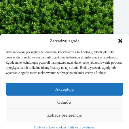
Zarządzaj zgodą
Aby zapewnić jak najlepsze wrażenia, korzystamy z technologii, takich jak pliki
cookie, do przechowywania i/lub uzyskiwania dostępu do informacji o urządzeniu.
Zgoda na te technologie pozwoli nam przetwarzać dane, takie jak zachowanie podczas
przeglądania lub unikalne identyfikatory na tej stronie. Brak wyrażenia zgody lub
wycofanie zgody może niekorzystnie wpłynąć na niektóre cechy i funkcje.
Jak rozmnożyć bukszpan? Praktyczne porady
Akceptuję
15 stycznia, 2026
Odmów
Strona Studiodomu.pl powstała dla wszystkich osób, które
Zobacz preferencje
lubią kreować otaczającą ich przestrzeń na własnych
zasadach. Znajdziecie tutaj liczne porady o wnętrzu, ogrodzie
czy remontach.
Polityka plików cookies
Polityka prywatności