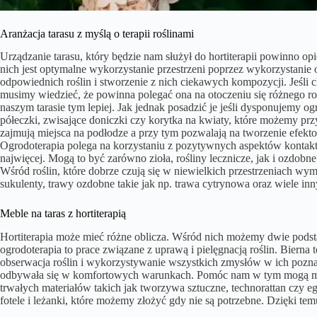
Aranżacja tarasu z myślą o terapii roślinami
Urządzanie tarasu, który będzie nam służył do hortiterapii powinno o
nich jest optymalne wykorzystanie przestrzeni poprzez wykorzystanie
odpowiednich roślin i stworzenie z nich ciekawych kompozycji. Jeśli 
musimy wiedzieć, że powinna polegać ona na otoczeniu się różnego ro
naszym tarasie tym lepiej. Jak jednak posadzić je jeśli dysponujemy o
półeczki, zwisające doniczki czy korytka na kwiaty, które możemy prz
zajmują miejsca na podłodze a przy tym pozwalają na tworzenie efek
Ogrodoterapia polega na korzystaniu z pozytywnych aspektów kontaktu 
najwięcej. Mogą to być zarówno zioła, rośliny lecznicze, jak i ozdob
Wśród roślin, które dobrze czują się w niewielkich przestrzeniach w
sukulenty, trawy ozdobne takie jak np. trawa cytrynowa oraz wiele in
Meble na taras z hortiterapią
Hortiterapia może mieć różne oblicza. Wśród nich możemy dwie pods
ogrodoterapia to prace związane z uprawą i pielęgnacją roślin. Bierna 
obserwacja roślin i wykorzystywanie wszystkich zmysłów w ich poznaw
odbywała się w komfortowych warunkach. Pomóc nam w tym mogą meb
trwałych materiałów takich jak tworzywa sztuczne, technorattan czy 
fotele i leżanki, które możemy złożyć gdy nie są potrzebne. Dzięki t