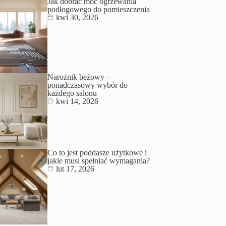
Jak dobrać moc ogrzewania
podłogowego do pomieszczenia
kwi 30, 2026
Narożnik beżowy –
ponadczasowy wybór do
każdego salonu
kwi 14, 2026
Co to jest poddasze użytkowe i
jakie musi spełniać wymagania?
lut 17, 2026