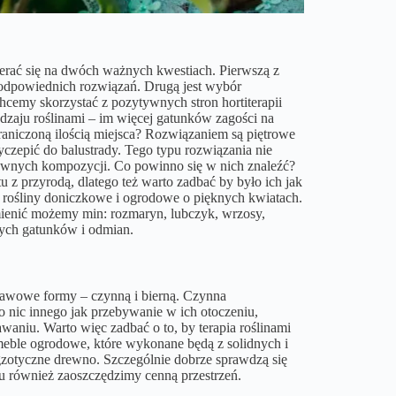
pierać się na dwóch ważnych kwestiach. Pierwszą z
 odpowiednich rozwiązań. Drugą jest wybór
chcemy skorzystać z pozytywnych stron hortiterapii
dzaju roślinami – im więcej gatunków zagości na
graniczoną ilością miejsca? Rozwiązaniem są piętrowe
yczepić do balustrady. Tego typu rozwiązania nie
townych kompozycji. Co powinno się w nich znaleźć?
z przyrodą, dlatego też warto zadbać by było ich jak
ne rośliny doniczkowe i ogrodowe o pięknych kwiatach.
ymienić możemy min: rozmaryn, lubczyk, wrzosy,
nych gatunków i odmian.
tawowe formy – czynną i bierną. Czynna
to nic innego jak przebywanie w ich otoczeniu,
aniu. Warto więc zadbać o to, by terapia roślinami
le ogrodowe, które wykonane będą z solidnych i
egzotyczne drewno. Szczególnie dobrze sprawdzą się
emu również zaoszczędzimy cenną przestrzeń.