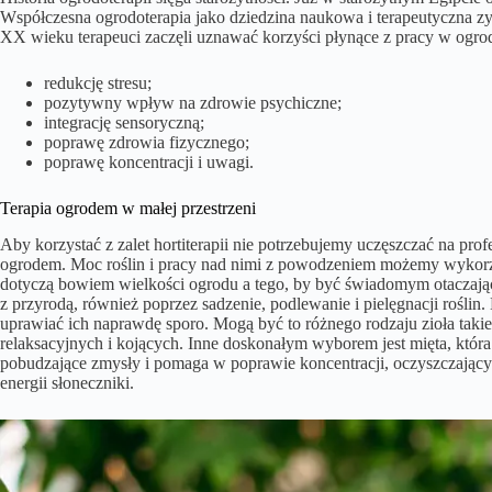
Współczesna ogrodoterapia jako dziedzina naukowa i terapeutyczna zy
XX wieku terapeuci zaczęli uznawać korzyści płynące z pracy w og
redukcję stresu;
pozytywny wpływ na zdrowie psychiczne;
integrację sensoryczną;
poprawę zdrowia fizycznego;
poprawę koncentracji i uwagi.
Terapia ogrodem w małej przestrzeni
Aby korzystać z zalet hortiterapii nie potrzebujemy uczęszczać na p
ogrodem. Moc roślin i pracy nad nimi z powodzeniem możemy wykorzyst
dotyczą bowiem wielkości ogrodu a tego, by być świadomym otaczając
z przyrodą, również poprzez sadzenie, podlewanie i pielęgnacji rośl
uprawiać ich naprawdę sporo. Mogą być to różnego rodzaju zioła takie
relaksacyjnych i kojących. Inne doskonałym wyborem jest mięta, któr
pobudzające zmysły i pomaga w poprawie koncentracji, oczyszczający 
energii słoneczniki.