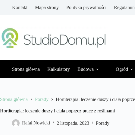
Przejdź
Kontakt
Mapa strony
Polityka prywatności
Regulamin
do
treści
Strona główna
Kalkulatory
Budowa
Ogród
Strona główna
Porady
Hortiterapia: leczenie duszy i ciała poprz
Hortiterapia: leczenie duszy i ciała poprzez pracę z roślinami
Rafał Nowicki
2 listopada, 2023
Porady