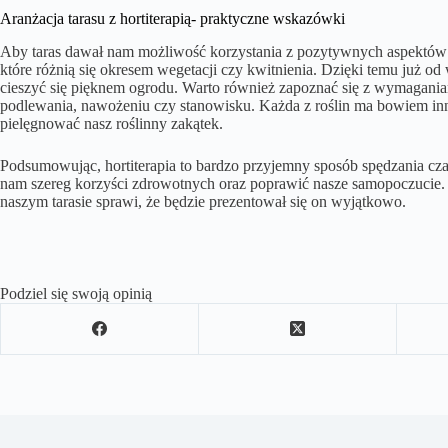
Aranżacja tarasu z hortiterapią- praktyczne wskazówki
Aby taras dawał nam możliwość korzystania z pozytywnych aspektów h
które różnią się okresem wegetacji czy kwitnienia. Dzięki temu już o
cieszyć się pięknem ogrodu. Warto również zapoznać się z wymagania
podlewania, nawożeniu czy stanowisku. Każda z roślin ma bowiem inn
pielęgnować nasz roślinny zakątek.
Podsumowując, hortiterapia to bardzo przyjemny sposób spędzania cz
nam szereg korzyści zdrowotnych oraz poprawić nasze samopoczucie. J
naszym tarasie sprawi, że będzie prezentował się on wyjątkowo.
Podziel się swoją opinią