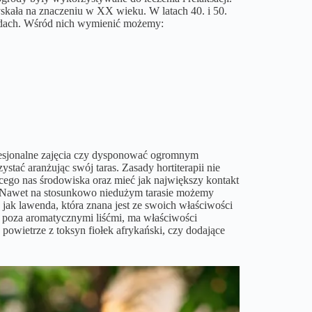
skała na znaczeniu w XX wieku. W latach 40. i 50.
rodach. Wśród nich wymienić możemy:
rofesjonalne zajęcia czy dysponować ogromnym
ać aranżując swój taras. Zasady hortiterapii nie
ego nas środowiska oraz mieć jak największy kontakt
in. Nawet na stosunkowo niedużym tarasie możemy
 jak lawenda, która znana jest ze swoich właściwości
a poza aromatycznymi liśćmi, ma właściwości
powietrze z toksyn fiołek afrykański, czy dodające