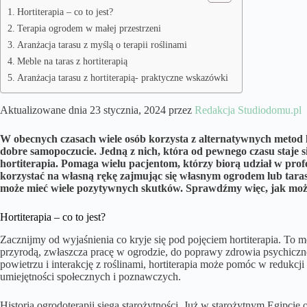
Hortiterapia – co to jest?
Terapia ogrodem w małej przestrzeni
Aranżacja tarasu z myślą o terapii roślinami
Meble na taras z hortiterapią
Aranżacja tarasu z hortiterapią- praktyczne wskazówki
Aktualizowane dnia 23 stycznia, 2024 przez
Redakcja Studiodomu.pl
W obecnych czasach wiele osób korzysta z alternatywnych metod le
dobre samopoczucie. Jedną z nich, która od pewnego czasu staje s
hortiterapia. Pomaga wielu pacjentom, którzy biorą udział w prof
korzystać na własną rękę zajmując się własnym ogrodem lub taras
może mieć wiele pozytywnych skutków. Sprawdźmy więc, jak moż
Hortiterapia – co to jest?
Zacznijmy od wyjaśnienia co kryje się pod pojęciem hortiterapia. To me
przyrodą, zwłaszcza pracę w ogrodzie, do poprawy zdrowia psychicz
powietrzu i interakcję z roślinami, hortiterapia może pomóc w redukcj
umiejętności społecznych i poznawczych.
Historia ogrodoterapii sięga starożytności. Już w starożytnym Egipcie