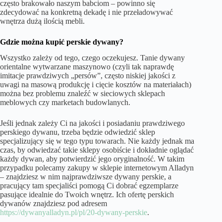
często brakowało naszym babciom – powinno się
zdecydować na konkretną dekadę i nie przeładowywać
wnętrza dużą ilością mebli.
Gdzie można kupić perskie dywany?
Wszystko zależy od tego, czego oczekujesz. Tanie dywany
orientalne wytwarzane maszynowo (czyli tak naprawdę
imitacje prawdziwych „persów”, często niskiej jakości z
uwagi na masową produkcję i cięcie kosztów na materiałach)
można bez problemu znaleźć w sieciowych sklepach
meblowych czy marketach budowlanych.
Jeśli jednak zależy Ci na jakości i posiadaniu prawdziwego
perskiego dywanu, trzeba będzie odwiedzić sklep
specjalizujący się w tego typu towarach. Nie każdy jednak ma
czas, by odwiedzać takie sklepy osobiście i dokładnie oglądać
każdy dywan, aby potwierdzić jego oryginalność. W takim
przypadku polecamy zakupy w sklepie internetowym Alladyn
– znajdziesz w nim najprawdziwsze dywany perskie, a
pracujący tam specjaliści pomogą Ci dobrać egzemplarze
pasujące idealnie do Twoich wnętrz. Ich ofertę perskich
dywanów znajdziesz pod adresem
https://dywanyalladyn.pl/pl/20-dywany-perskie
.