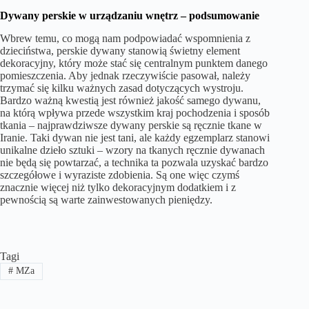
Dywany perskie w urządzaniu wnętrz – podsumowanie
Wbrew temu, co mogą nam podpowiadać wspomnienia z
dzieciństwa, perskie dywany stanowią świetny element
dekoracyjny, który może stać się centralnym punktem danego
pomieszczenia. Aby jednak rzeczywiście pasował, należy
trzymać się kilku ważnych zasad dotyczących wystroju.
Bardzo ważną kwestią jest również jakość samego dywanu,
na którą wpływa przede wszystkim kraj pochodzenia i sposób
tkania – najprawdziwsze dywany perskie są ręcznie tkane w
Iranie. Taki dywan nie jest tani, ale każdy egzemplarz stanowi
unikalne dzieło sztuki – wzory na tkanych ręcznie dywanach
nie będą się powtarzać, a technika ta pozwala uzyskać bardzo
szczegółowe i wyraziste zdobienia. Są one więc czymś
znacznie więcej niż tylko dekoracyjnym dodatkiem i z
pewnością są warte zainwestowanych pieniędzy.
Tagi
#
MZa