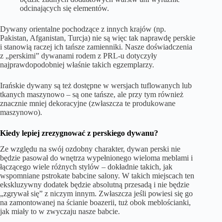
odcinających się elementów.
Dywany orientalne pochodzące z innych krajów (np.
Pakistan, Afganistan, Turcja) nie są więc tak naprawdę perskie
i stanowią raczej ich tańsze zamienniki. Nasze doświadczenia
z „perskimi” dywanami rodem z PRL-u dotyczyły
najprawdopodobniej właśnie takich egzemplarzy.
Irańskie dywany są też dostępne w wersjach tuflowanych lub
tkanych maszynowo – są one tańsze, ale przy tym również
znacznie mniej dekoracyjne (zwłaszcza te produkowane
maszynowo).
Kiedy lepiej zrezygnować z perskiego dywanu?
Ze względu na swój ozdobny charakter, dywan perski nie
będzie pasował do wnętrza wypełnionego wieloma meblami i
łączącego wiele różnych stylów – dokładnie takich, jak
wspomniane pstrokate babcine salony. W takich miejscach ten
ekskluzywny dodatek będzie absolutną przesadą i nie będzie
„zgrywał się” z niczym innym. Zwłaszcza jeśli powiesi się go
na zamontowanej na ścianie boazerii, tuż obok meblościanki,
jak miały to w zwyczaju nasze babcie.