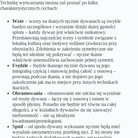
Technikę wytwarzania można zaś poznać po kilku
charakterystycznych cechach:
Wzór
– wzory na tkanych ręcznie dywanach są zwykle
bardzo szczegółowe i wyraziste dzięki dużej gęstości
splotu – każdy dywan jest właściwie unikatowy.
Przedstawiają najczęściej sceny i symbole związane z
lokalną kulturą oraz motywy roślinne (zwłaszcza przy
obrzeżach). Zdobienia w założeniu symetryczne nie
będą też idealnie się pokrywać – ręczne tkanie
właściwie uniemożliwia zachowanie pełnej symetrii.
Frędzle
– frędzle tkanego ręcznie dywanu są jego
integralną częścią i stanowią jedną całość z osnową –
powstają podczas tkania, a nie dopiero po jego
zakończeniu jak ma to miejsce przy innych technikach
tkackich.
Obramowania
– obramowanie nie odcina się wyraźnie
od reszty dywanu – łączy się z osnową i runem w
sposób płynny. Ponadto nie będzie też równe na całej
długości, a w kształtach dywanów da się zauważyć
nieforemność – nie są idealnymi
kwadratami/prostokątami.
Spód
– od spodu dywany wykonane ręcznie będą mieć
wyraźnie niesymetryczny przebieg nici. Z tej strony nie
będzie żadnych dodatkowych warstw ani wyraźnie