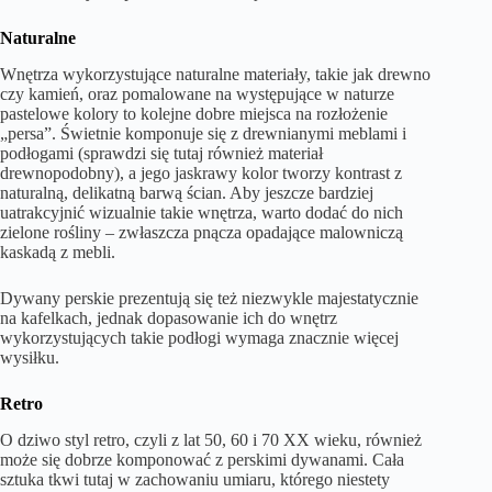
Naturalne
Wnętrza wykorzystujące naturalne materiały, takie jak drewno
czy kamień, oraz pomalowane na występujące w naturze
pastelowe kolory to kolejne dobre miejsca na rozłożenie
„persa”. Świetnie komponuje się z drewnianymi meblami i
podłogami (sprawdzi się tutaj również materiał
drewnopodobny), a jego jaskrawy kolor tworzy kontrast z
naturalną, delikatną barwą ścian. Aby jeszcze bardziej
uatrakcyjnić wizualnie takie wnętrza, warto dodać do nich
zielone rośliny – zwłaszcza pnącza opadające malowniczą
kaskadą z mebli.
Dywany perskie prezentują się też niezwykle majestatycznie
na kafelkach, jednak dopasowanie ich do wnętrz
wykorzystujących takie podłogi wymaga znacznie więcej
wysiłku.
Retro
O dziwo styl retro, czyli z lat 50, 60 i 70 XX wieku, również
może się dobrze komponować z perskimi dywanami. Cała
sztuka tkwi tutaj w zachowaniu umiaru, którego niestety