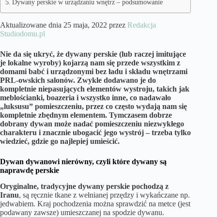
Dywany perskie w urządzaniu wnętrz – podsumowanie
Aktualizowane dnia 25 maja, 2022 przez
Redakcja
Studiodomu.pl
Nie da się ukryć, że dywany perskie (lub raczej imitujące
je lokalne wyroby) kojarzą nam się przede wszystkim z
domami babć i urządzonymi bez ładu i składu wnętrzami
PRL-owskich salonów. Zwykle dodawano je do
kompletnie niepasujących elementów wystroju, takich jak
meblościanki, boazeria i wszystko inne, co nadawało
„luksusu” pomieszczeniu, przez co często wydają nam się
kompletnie zbędnym elementem. Tymczasem dobrze
dobrany dywan może nadać pomieszczeniu niezwykłego
charakteru i znacznie ubogacić jego wystrój – trzeba tylko
wiedzieć, gdzie go najlepiej umieścić.
Dywan dywanowi nierówny, czyli które dywany są
naprawdę perskie
Oryginalne, tradycyjne dywany perskie pochodzą z
Iranu
, są ręcznie tkane z wełnianej przędzy i wykańczane np.
jedwabiem. Kraj pochodzenia można sprawdzić na metce (jest
podawany zawsze) umieszczanej na spodzie dywanu.