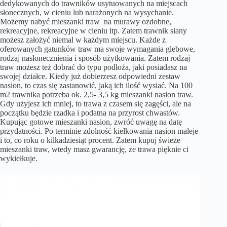
dedykowanych do trawników usytuowanych na miejscach
słonecznych, w cieniu lub narażonych na wysychanie.
Możemy nabyć mieszanki traw na murawy ozdobne,
rekreacyjne, rekreacyjne w cieniu itp. Zatem trawnik siany
możesz założyć niemal w każdym miejscu. Każde z
oferowanych gatunków traw ma swoje wymagania glebowe,
rodzaj nasłonecznienia i sposób użytkowania. Zatem rodzaj
traw możesz też dobrać do typu podłoża, jaki posiadasz na
swojej działce. Kiedy już dobierzesz odpowiedni zestaw
nasion, to czas się zastanowić, jaką ich ilość wysiać. Na 100
m2 trawnika potrzeba ok. 2,5- 3,5 kg mieszanki nasion traw.
Gdy użyjesz ich mniej, to trawa z czasem się zagęści, ale na
początku będzie rzadka i podatna na przyrost chwastów.
Kupując gotowe mieszanki nasion, zwróć uwagę na datę
przydatności. Po terminie zdolność kiełkowania nasion maleje
i to, co roku o kilkadziesiąt procent. Zatem kupuj świeże
mieszanki traw, wtedy masz gwarancję, ze trawa pięknie ci
wykiełkuje.