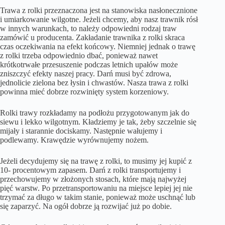
Trawa z rolki przeznaczona jest na stanowiska nasłonecznione
i umiarkowanie wilgotne. Jeżeli chcemy, aby nasz trawnik rósł
w innych warunkach, to należy odpowiedni rodzaj traw
zamówić u producenta. Zakładanie trawnika z rolki skraca
czas oczekiwania na efekt końcowy. Niemniej jednak o trawę
z rolki trzeba odpowiednio dbać, ponieważ nawet
krótkotrwałe przesuszenie podczas letnich upałów może
zniszczyć efekty naszej pracy. Darń musi być zdrowa,
jednolicie zielona bez łysin i chwastów. Nasza trawa z rolki
powinna mieć dobrze rozwinięty system korzeniowy.
Rolki trawy rozkładamy na podłożu przygotowanym jak do
siewu i lekko wilgotnym. Kładziemy je tak, żeby szczelnie się
mijały i starannie dociskamy. Następnie wałujemy i
podlewamy. Krawędzie wyrównujemy nożem.
Jeżeli decydujemy się na trawę z rolki, to musimy jej kupić z
10- procentowym zapasem. Darń z rolki transportujemy i
przechowujemy w złożonych stosach, które mają najwyżej
pięć warstw. Po przetransportowaniu na miejsce lepiej jej nie
trzymać za długo w takim stanie, ponieważ może uschnąć lub
się zaparzyć. Na ogół dobrze ją rozwijać już po dobie.