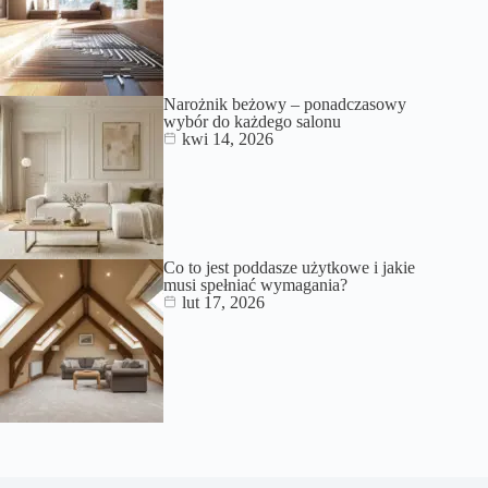
Narożnik beżowy – ponadczasowy
wybór do każdego salonu
kwi 14, 2026
Co to jest poddasze użytkowe i jakie
musi spełniać wymagania?
lut 17, 2026