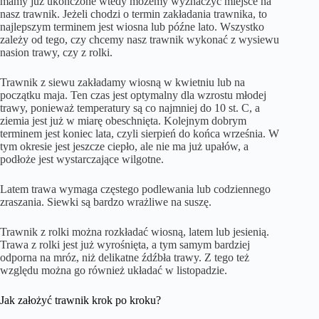
mamy już ukończone wtedy możemy wyznaczyć miejsce na
nasz trawnik. Jeżeli chodzi o termin zakładania trawnika, to
najlepszym terminem jest wiosna lub późne lato. Wszystko
zależy od tego, czy chcemy nasz trawnik wykonać z wysiewu
nasion trawy, czy z rolki.
Trawnik z siewu zakładamy wiosną w kwietniu lub na
początku maja. Ten czas jest optymalny dla wzrostu młodej
trawy, ponieważ temperatury są co najmniej do 10 st. C, a
ziemia jest już w miarę obeschnięta. Kolejnym dobrym
terminem jest koniec lata, czyli sierpień do końca września. W
tym okresie jest jeszcze ciepło, ale nie ma już upałów, a
podłoże jest wystarczające wilgotne.
Latem trawa wymaga częstego podlewania lub codziennego
zraszania. Siewki są bardzo wrażliwe na suszę.
Trawnik z rolki można rozkładać wiosną, latem lub jesienią.
Trawa z rolki jest już wyrośnięta, a tym samym bardziej
odporna na mróz, niż delikatne źdźbła trawy. Z tego też
względu można go również układać w listopadzie.
Jak założyć trawnik krok po kroku?