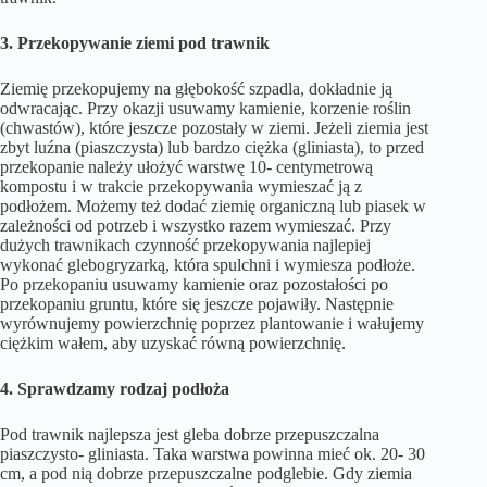
3. Przekopywanie ziemi pod trawnik
Ziemię przekopujemy na głębokość szpadla, dokładnie ją
odwracając. Przy okazji usuwamy kamienie, korzenie roślin
(chwastów), które jeszcze pozostały w ziemi. Jeżeli ziemia jest
zbyt luźna (piaszczysta) lub bardzo ciężka (gliniasta), to przed
przekopanie należy ułożyć warstwę 10- centymetrową
kompostu i w trakcie przekopywania wymieszać ją z
podłożem. Możemy też dodać ziemię organiczną lub piasek w
zależności od potrzeb i wszystko razem wymieszać. Przy
dużych trawnikach czynność przekopywania najlepiej
wykonać glebogryzarką, która spulchni i wymiesza podłoże.
Po przekopaniu usuwamy kamienie oraz pozostałości po
przekopaniu gruntu, które się jeszcze pojawiły. Następnie
wyrównujemy powierzchnię poprzez plantowanie i wałujemy
ciężkim wałem, aby uzyskać równą powierzchnię.
4. Sprawdzamy rodzaj podłoża
Pod trawnik najlepsza jest gleba dobrze przepuszczalna
piaszczysto- gliniasta. Taka warstwa powinna mieć ok. 20- 30
cm, a pod nią dobrze przepuszczalne podglebie. Gdy ziemia