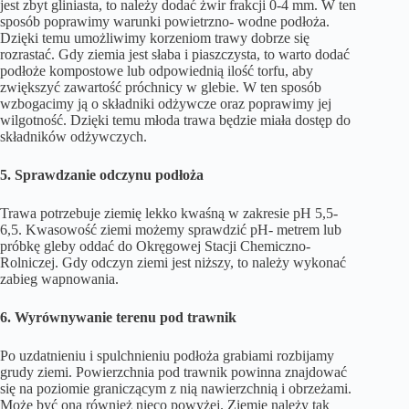
jest zbyt gliniasta, to należy dodać żwir frakcji 0-4 mm. W ten
sposób poprawimy warunki powietrzno- wodne podłoża.
Dzięki temu umożliwimy korzeniom trawy dobrze się
rozrastać. Gdy ziemia jest słaba i piaszczysta, to warto dodać
podłoże kompostowe lub odpowiednią ilość torfu, aby
zwiększyć zawartość próchnicy w glebie. W ten sposób
wzbogacimy ją o składniki odżywcze oraz poprawimy jej
wilgotność. Dzięki temu młoda trawa będzie miała dostęp do
składników odżywczych.
5. Sprawdzanie odczynu podłoża
Trawa potrzebuje ziemię lekko kwaśną w zakresie pH 5,5-
6,5. Kwasowość ziemi możemy sprawdzić pH- metrem lub
próbkę gleby oddać do Okręgowej Stacji Chemiczno-
Rolniczej. Gdy odczyn ziemi jest niższy, to należy wykonać
zabieg wapnowania.
6. Wyrównywanie terenu pod trawnik
Po uzdatnieniu i spulchnieniu podłoża grabiami rozbijamy
grudy ziemi. Powierzchnia pod trawnik powinna znajdować
się na poziomie graniczącym z nią nawierzchnią i obrzeżami.
Może być ona również nieco powyżej. Ziemię należy tak