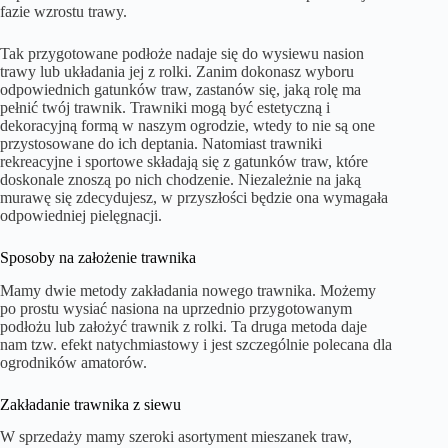
fazie wzrostu trawy.
Tak przygotowane podłoże nadaje się do wysiewu nasion
trawy lub układania jej z rolki. Zanim dokonasz wyboru
odpowiednich gatunków traw, zastanów się, jaką rolę ma
pełnić twój trawnik. Trawniki mogą być estetyczną i
dekoracyjną formą w naszym ogrodzie, wtedy to nie są one
przystosowane do ich deptania. Natomiast trawniki
rekreacyjne i sportowe składają się z gatunków traw, które
doskonale znoszą po nich chodzenie. Niezależnie na jaką
murawę się zdecydujesz, w przyszłości będzie ona wymagała
odpowiedniej pielęgnacji.
Sposoby na założenie trawnika
Mamy dwie metody zakładania nowego trawnika. Możemy
po prostu wysiać nasiona na uprzednio przygotowanym
podłożu lub założyć trawnik z rolki. Ta druga metoda daje
nam tzw. efekt natychmiastowy i jest szczególnie polecana dla
ogrodników amatorów.
Zakładanie trawnika z siewu
W sprzedaży mamy szeroki asortyment mieszanek traw,