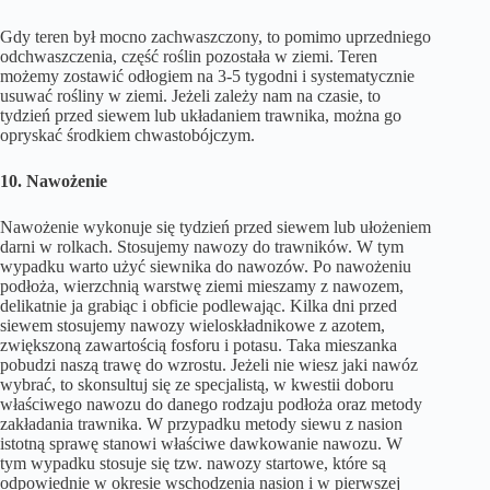
Gdy teren był mocno zachwaszczony, to pomimo uprzedniego
odchwaszczenia, część roślin pozostała w ziemi. Teren
możemy zostawić odłogiem na 3-5 tygodni i systematycznie
usuwać rośliny w ziemi. Jeżeli zależy nam na czasie, to
tydzień przed siewem lub układaniem trawnika, można go
opryskać środkiem chwastobójczym.
10. Nawożenie
Nawożenie wykonuje się tydzień przed siewem lub ułożeniem
darni w rolkach. Stosujemy nawozy do trawników. W tym
wypadku warto użyć siewnika do nawozów. Po nawożeniu
podłoża, wierzchnią warstwę ziemi mieszamy z nawozem,
delikatnie ja grabiąc i obficie podlewając. Kilka dni przed
siewem stosujemy nawozy wieloskładnikowe z azotem,
zwiększoną zawartością fosforu i potasu. Taka mieszanka
pobudzi naszą trawę do wzrostu. Jeżeli nie wiesz jaki nawóz
wybrać, to skonsultuj się ze specjalistą, w kwestii doboru
właściwego nawozu do danego rodzaju podłoża oraz metody
zakładania trawnika. W przypadku metody siewu z nasion
istotną sprawę stanowi właściwe dawkowanie nawozu. W
tym wypadku stosuje się tzw. nawozy startowe, które są
odpowiednie w okresie wschodzenia nasion i w pierwszej