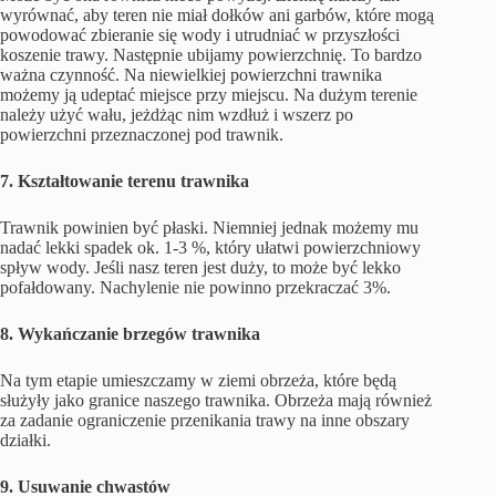
wyrównać, aby teren nie miał dołków ani garbów, które mogą
powodować zbieranie się wody i utrudniać w przyszłości
koszenie trawy. Następnie ubijamy powierzchnię. To bardzo
ważna czynność. Na niewielkiej powierzchni trawnika
możemy ją udeptać miejsce przy miejscu. Na dużym terenie
należy użyć wału, jeżdżąc nim wzdłuż i wszerz po
powierzchni przeznaczonej pod trawnik.
7. Kształtowanie terenu trawnika
Trawnik powinien być płaski. Niemniej jednak możemy mu
nadać lekki spadek ok. 1-3 %, który ułatwi powierzchniowy
spływ wody. Jeśli nasz teren jest duży, to może być lekko
pofałdowany. Nachylenie nie powinno przekraczać 3%.
8. Wykańczanie brzegów trawnika
Na tym etapie umieszczamy w ziemi obrzeża, które będą
służyły jako granice naszego trawnika. Obrzeża mają również
za zadanie ograniczenie przenikania trawy na inne obszary
działki.
9. Usuwanie chwastów