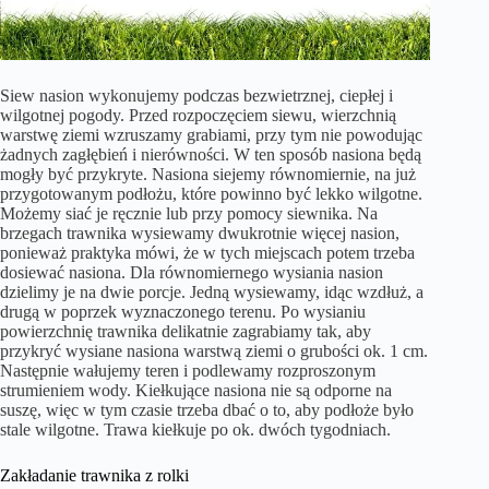
Siew nasion wykonujemy podczas bezwietrznej, ciepłej i
wilgotnej pogody. Przed rozpoczęciem siewu, wierzchnią
warstwę ziemi wzruszamy grabiami, przy tym nie powodując
żadnych zagłębień i nierówności. W ten sposób nasiona będą
mogły być przykryte. Nasiona siejemy równomiernie, na już
przygotowanym podłożu, które powinno być lekko wilgotne.
Możemy siać je ręcznie lub przy pomocy siewnika. Na
brzegach trawnika wysiewamy dwukrotnie więcej nasion,
ponieważ praktyka mówi, że w tych miejscach potem trzeba
dosiewać nasiona. Dla równomiernego wysiania nasion
dzielimy je na dwie porcje. Jedną wysiewamy, idąc wzdłuż, a
drugą w poprzek wyznaczonego terenu. Po wysianiu
powierzchnię trawnika delikatnie zagrabiamy tak, aby
przykryć wysiane nasiona warstwą ziemi o grubości ok. 1 cm.
Następnie wałujemy teren i podlewamy rozproszonym
strumieniem wody. Kiełkujące nasiona nie są odporne na
suszę, więc w tym czasie trzeba dbać o to, aby podłoże było
stale wilgotne. Trawa kiełkuje po ok. dwóch tygodniach.
Zakładanie trawnika z rolki