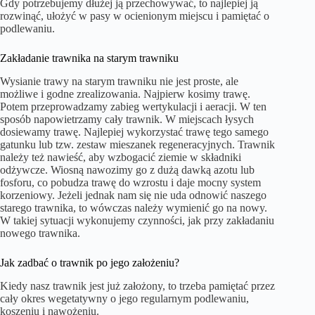
Gdy potrzebujemy dłużej ją przechowywać, to najlepiej ją
rozwinąć, ułożyć w pasy w ocienionym miejscu i pamiętać o
podlewaniu.
Zakładanie trawnika na starym trawniku
Wysianie trawy na starym trawniku nie jest proste, ale
możliwe i godne zrealizowania. Najpierw kosimy trawę.
Potem przeprowadzamy zabieg wertykulacji i aeracji. W ten
sposób napowietrzamy cały trawnik. W miejscach łysych
dosiewamy trawę. Najlepiej wykorzystać trawę tego samego
gatunku lub tzw. zestaw mieszanek regeneracyjnych. Trawnik
należy też nawieść, aby wzbogacić ziemie w składniki
odżywcze. Wiosną nawozimy go z dużą dawką azotu lub
fosforu, co pobudza trawę do wzrostu i daje mocny system
korzeniowy. Jeżeli jednak nam się nie uda odnowić naszego
starego trawnika, to wówczas należy wymienić go na nowy.
W takiej sytuacji wykonujemy czynności, jak przy zakładaniu
nowego trawnika.
Jak zadbać o trawnik po jego założeniu?
Kiedy nasz trawnik jest już założony, to trzeba pamiętać przez
cały okres wegetatywny o jego regularnym podlewaniu,
koszeniu i nawożeniu.