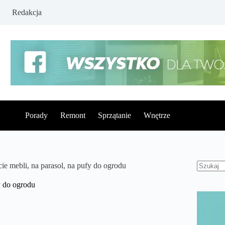
Redakcja
Porady
Remont
Sprzątanie
Wnętrze
e mebli, na parasol, na pufy do ogrodu
Brak
wynikó
y do ogrodu