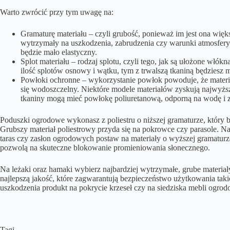
Warto zwrócić przy tym uwagę na:
Gramaturę materiału – czyli grubość, ponieważ im jest ona więks
wytrzymały na uszkodzenia, zabrudzenia czy warunki atmosferyc
będzie mało elastyczny.
Splot materiału – rodzaj splotu, czyli tego, jak są ułożone włó
ilość splotów osnowy i wątku, tym z trwalszą tkaniną będziesz m
Powłoki ochronne – wykorzystanie powłok powoduje, że materiał
się wodoszczelny. Niektóre modele materiałów zyskują najwy
tkaniny mogą mieć powłokę poliuretanową, odporną na wodę i z
Poduszki ogrodowe wykonasz z poliestru o niższej gramaturze, który b
Grubszy materiał poliestrowy przyda się na pokrowce czy parasole. 
taras czy zasłon ogrodowych postaw na materiały o wyższej gramaturze,
pozwolą na skuteczne blokowanie promieniowania słonecznego.
Na leżaki oraz hamaki wybierz najbardziej wytrzymałe, grube materiały
najlepszą jakość, które zagwarantują bezpieczeństwo użytkowania tak
uszkodzenia produkt na pokrycie krzeseł czy na siedziska mebli ogro
Tagi