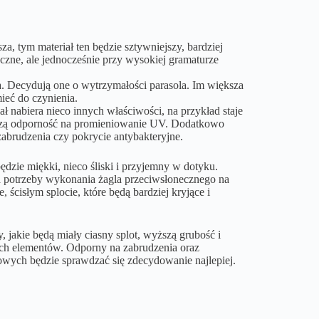
za, tym materiał ten będzie sztywniejszy, bardziej
zne, ale jednocześnie przy wysokiej gramaturze
kna. Decydują one o wytrzymałości parasola. Im większa
ieć do czynienia.
 nabiera nieco innych właściwości, na przykład staje
ższą odporność na promieniowanie UV. Dodatkowo
abrudzenia czy pokrycie antybakteryjne.
ędzie miękki, nieco śliski i przyjemny w dotyku.
Na potrzeby wykonania żagla przeciwsłonecznego na
 ścisłym splocie, które będą bardziej kryjące i
, jakie będą miały ciasny splot, wyższą grubość i
ich elementów. Odporny na zabrudzenia oraz
dowych będzie sprawdzać się zdecydowanie najlepiej.