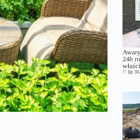
Awary
24h ro
właści
lip 30