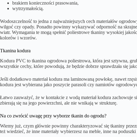
brakiem konieczności prasowania,
wytrzymałością.
Wodoszczelność to jedna z najważniejszych cech materiałów ogrodowy
wilgoć czy opady. Ponadto powinny wykazywać odporność na skrajne 
wiatr. Wymagania te mogą spełnić poliestrowe tkaniny wysokiej jakośc
kolorów i wzorów.
Tkanina kodura
Kodura PVC to tkanina ogrodowa poliestrowa, która jest sztywna, gr
wszystkie cechy, które powodują, że będzie dobrze sprawdzała się ja
Jeśli dodatkowo materiał kodura ma laminowaną powłokę, nawet rzęsis
kodura jest wybierana jako poszycie parasoli czy namiotów ogrodow
Łatwo zauważyć, że w kontakcie z wodą materiał kodura zachowuje s
zbierają się na jego powierzchni, ale nie wnikają w strukturę.
Na co zwrócić uwagę przy wyborze tkanin do ogrodu?
Wiemy już, czym głównie powinny charakteryzować się tkaniny przez
też wiedzieć, że inne materiały wybierzesz na meble, inne na poduszki 