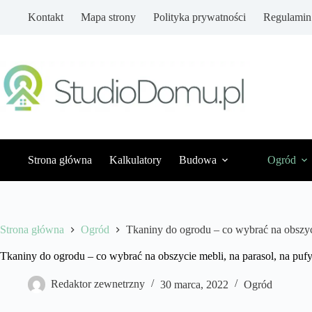
Przejdź
Kontakt
Mapa strony
Polityka prywatności
Regulamin
do
treści
Strona główna
Kalkulatory
Budowa
Ogród
Strona główna
Ogród
Tkaniny do ogrodu – co wybrać na obszyci
Tkaniny do ogrodu – co wybrać na obszycie mebli, na parasol, na puf
Redaktor zewnetrzny
30 marca, 2022
Ogród