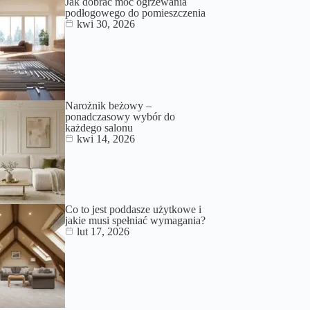
Jak dobrać moc ogrzewania
podłogowego do pomieszczenia
kwi 30, 2026
Narożnik beżowy –
ponadczasowy wybór do
każdego salonu
kwi 14, 2026
Co to jest poddasze użytkowe i
jakie musi spełniać wymagania?
lut 17, 2026