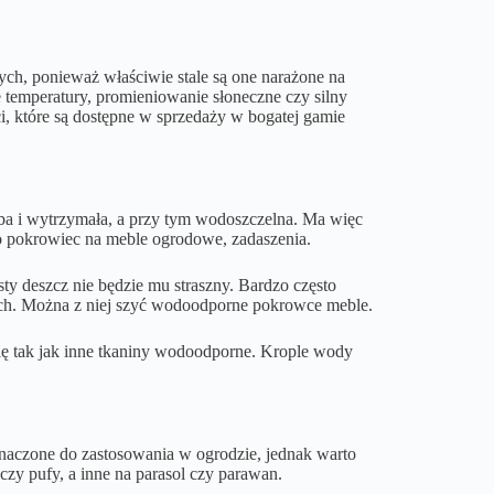
ch, ponieważ właściwie stale są one narażone na
temperatury, promieniowanie słoneczne czy silny
i, które są dostępne w sprzedaży w bogatej gamie
uba i wytrzymała, a przy tym wodoszczelna. Ma więc
ko pokrowiec na meble ogrodowe, zadaszenia.
ty deszcz nie będzie mu straszny. Bardzo często
ych. Można z niej szyć wodoodporne pokrowce meble.
ię tak jak inne tkaniny wodoodporne. Krople wody
naczone do zastosowania w ogrodzie, jednak warto
czy pufy, a inne na parasol czy parawan.