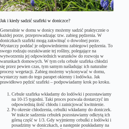
Jak i kiedy sadzić szafirki w doniczce?
Generalnie w domu w donicy możemy sadzić praktycznie o
każdej porze, przeprowadzając tzw. zabieg pędzenia. W
doniczkach szafirki mogą zakwitnąć o dowolnej porze.
Wystarczy poddać je odpowiedniemu zabiegowi pędzenia. To
swego rodzaju oszukiwanie tej rośliny, polegające na
wytworzeniu jej odpowiednich warunków do rozwoju w
warunkach domowych. W tym celu cebule szafirka chłodzi
się przez pewien czas, tym samym naśladując ich naturalne
procesy wegetacji. Zabieg możemy wykonywać w domu,
wystarczy nam do tego parapet okienny i lodówka. Jak
prawidłowo pędzić szafirki – podpowiadamy krok po kroku.
Cebule szafirka wkładamy do lodówki i pozostawiamy
na 10-15 tygodni. Taki proces pozwala dostarczyć im
odpowiednią ilość chłodu i zainicjować kwitnienie.
Po okresie chłodzenia, cebulki wkładamy do doniczek.
W trakcie sadzenia cebulek pozostawiamy odkrytą ich
górną część w 1/3. Gdy wyjmiemy cebulki z lodówki i
posadzimy w doniczkach, a następnie poukładamy na