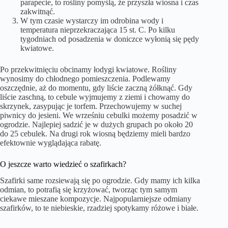
parapecie, to rośliny pomyślą, że przyszła wiosna i czas
zakwitnąć.
W tym czasie wystarczy im odrobina wody i
temperatura nieprzekraczająca 15 st. C. Po kilku
tygodniach od posadzenia w doniczce wyłonią się pędy
kwiatowe.
Po przekwitnięciu obcinamy łodygi kwiatowe. Rośliny
wynosimy do chłodnego pomieszczenia. Podlewamy
oszczędnie, aż do momentu, gdy liście zaczną żółknąć. Gdy
liście zaschną, to cebule wyjmujemy z ziemi i chowamy do
skrzynek, zasypując je torfem. Przechowujemy w suchej
piwnicy do jesieni. We wrześniu cebulki możemy posadzić w
ogrodzie. Najlepiej sadzić je w dużych grupach po około 20
do 25 cebulek. Na drugi rok wiosną będziemy mieli bardzo
efektownie wyglądająca rabatę.
O jeszcze warto wiedzieć o szafirkach?
Szafirki same rozsiewają się po ogrodzie. Gdy mamy ich kilka
odmian, to potrafią się krzyżować, tworząc tym samym
ciekawe mieszane kompozycje. Najpopularniejsze odmiany
szafirków, to te niebieskie, rzadziej spotykamy różowe i białe.