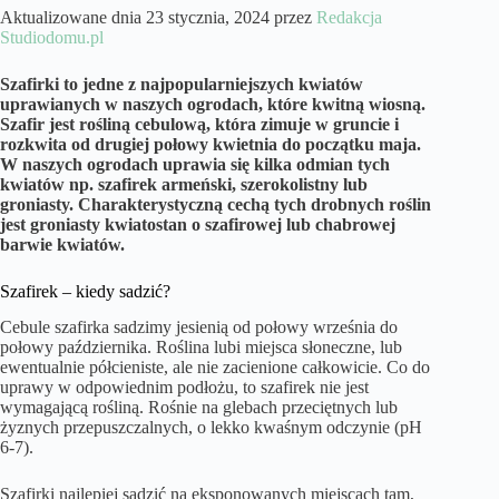
Aktualizowane dnia 23 stycznia, 2024 przez
Redakcja
Studiodomu.pl
Szafirki to jedne z najpopularniejszych kwiatów
uprawianych w naszych ogrodach, które kwitną wiosną.
Szafir jest rośliną cebulową, która zimuje w gruncie i
rozkwita od drugiej połowy kwietnia do początku maja.
W naszych ogrodach uprawia się kilka odmian tych
kwiatów np. szafirek armeński, szerokolistny lub
groniasty. Charakterystyczną cechą tych drobnych roślin
jest groniasty kwiatostan o szafirowej lub chabrowej
barwie kwiatów.
Szafirek – kiedy sadzić?
Cebule szafirka sadzimy jesienią od połowy września do
połowy października. Roślina lubi miejsca słoneczne, lub
ewentualnie półcieniste, ale nie zacienione całkowicie. Co do
uprawy w odpowiednim podłożu, to szafirek nie jest
wymagającą rośliną. Rośnie na glebach przeciętnych lub
żyznych przepuszczalnych, o lekko kwaśnym odczynie (pH
6-7).
Szafirki najlepiej sadzić na eksponowanych miejscach tam,