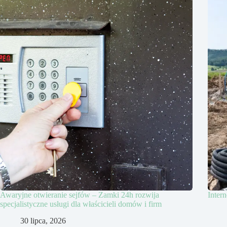
Awaryjne otwieranie sejfów – Zamki 24h rozwija
Inter
specjalistyczne usługi dla właścicieli domów i firm
30 lipca, 2026