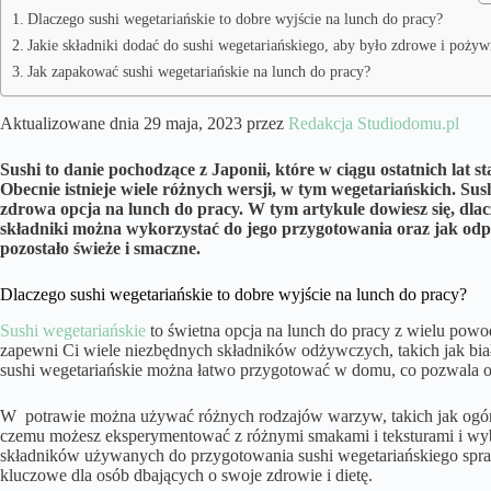
Dlaczego sushi wegetariańskie to dobre wyjście na lunch do pracy?
Jakie składniki dodać do sushi wegetariańskiego, aby było zdrowe i poży
Jak zapakować sushi wegetariańskie na lunch do pracy?
Aktualizowane dnia 29 maja, 2023 przez
Redakcja Studiodomu.pl
Sushi to danie pochodzące z Japonii, które w ciągu ostatnich lat s
Obecnie istnieje wiele różnych wersji, w tym wegetariańskich. Sush
zdrowa opcja na lunch do pracy. W tym artykule dowiesz się, dlac
składniki można wykorzystać do jego przygotowania oraz jak odp
pozostało świeże i smaczne.
Dlaczego sushi wegetariańskie to dobre wyjście na lunch do pracy?
Sushi wegetariańskie
to świetna opcja na lunch do pracy z wielu powod
zapewni Ci wiele niezbędnych składników odżywczych, takich jak biał
sushi wegetariańskie można łatwo przygotować w domu, co pozwala os
W potrawie można używać różnych rodzajów warzyw, takich jak ogórk
czemu możesz eksperymentować z różnymi smakami i teksturami i wybr
składników używanych do przygotowania sushi wegetariańskiego sprawi
kluczowe dla osób dbających o swoje zdrowie i dietę.