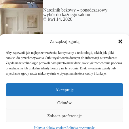
Narożnik beżowy – ponadczasowy
wybór do każdego salonu
kwi 14, 2026
Zarządzaj zgodą
Co to jest poddasze użytkowe i jakie
Aby zapewnić jak najlepsze wrażenia, korzystamy z technologii, takich jak pliki
musi spełniać wymagania?
cookie, do przechowywania i/lub uzyskiwania dostępu do informacji o urządzeniu.
lut 17, 2026
Zgoda na te technologie pozwoli nam przetwarzać dane, takie jak zachowanie podczas
przeglądania lub unikalne identyfikatory na tej stronie. Brak wyrażenia zgody lub
wycofanie zgody może niekorzystnie wpłynąć na niektóre cechy i funkcje.
Akceptuję
Odmów
Strona Studiodomu.pl powstała dla wszystkich osób, które
Zobacz preferencje
lubią kreować otaczającą ich przestrzeń na własnych
zasadach. Znajdziecie tutaj liczne porady o wnętrzu, ogrodzie
czy remontach.
Polityka plików cookies
Polityka prywatności