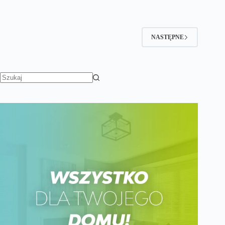
NASTĘPNE
Brak
wyników