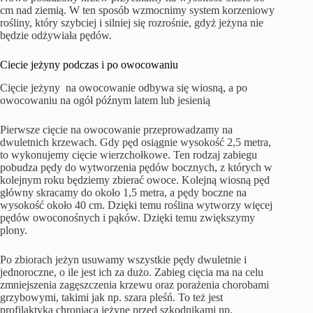
cm nad ziemią. W ten sposób wzmocnimy system korzeniowy
rośliny, który szybciej i silniej się rozrośnie, gdyż jeżyna nie
będzie odżywiała pędów.
Ciecie jeżyny podczas i po owocowaniu
Cięcie jeżyny na owocowanie odbywa się wiosną, a po
owocowaniu na ogół późnym latem lub jesienią
Pierwsze cięcie na owocowanie przeprowadzamy na
dwuletnich krzewach. Gdy pęd osiągnie wysokość 2,5 metra,
to wykonujemy cięcie wierzchołkowe. Ten rodzaj zabiegu
pobudza pędy do wytworzenia pędów bocznych, z których w
kolejnym roku będziemy zbierać owoce. Kolejną wiosną pęd
główny skracamy do około 1,5 metra, a pędy boczne na
wysokość około 40 cm. Dzięki temu roślina wytworzy więcej
pędów owoconośnych i pąków. Dzięki temu zwiększymy
plony.
Po zbiorach jeżyn usuwamy wszystkie pędy dwuletnie i
jednoroczne, o ile jest ich za dużo. Zabieg cięcia ma na celu
zmniejszenia zagęszczenia krzewu oraz porażenia chorobami
grzybowymi, takimi jak np. szara pleśń. To też jest
profilaktyka chroniąca jeżynę przed szkodnikami np.