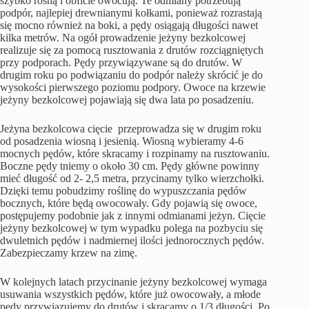
szybko rosną i obficie owocują. Te odmiany potrzebują
podpór, najlepiej drewnianymi kołkami, ponieważ rozrastają
się mocno również na boki, a pędy osiągają długości nawet
kilka metrów. Na ogół prowadzenie jeżyny bezkolcowej
realizuje się za pomocą rusztowania z drutów rozciągniętych
przy podporach. Pędy przywiązywane są do drutów. W
drugim roku po podwiązaniu do podpór należy skrócić je do
wysokości pierwszego poziomu podpory. Owoce na krzewie
jeżyny bezkolcowej pojawiają się dwa lata po posadzeniu.
Jeżyna bezkolcowa cięcie przeprowadza się w drugim roku
od posadzenia wiosną i jesienią. Wiosną wybieramy 4-6
mocnych pędów, które skracamy i rozpinamy na rusztowaniu.
Boczne pędy tniemy o około 30 cm. Pędy główne powinny
mieć długość od 2- 2,5 metra, przycinamy tylko wierzchołki.
Dzięki temu pobudzimy roślinę do wypuszczania pędów
bocznych, które będą owocowały. Gdy pojawią się owoce,
postępujemy podobnie jak z innymi odmianami jeżyn. Cięcie
jeżyny bezkolcowej w tym wypadku polega na pozbyciu się
dwuletnich pędów i nadmiernej ilości jednorocznych pędów.
Zabezpieczamy krzew na zimę.
W kolejnych latach przycinanie jeżyny bezkolcowej wymaga
usuwania wszystkich pędów, które już owocowały, a młode
pędy przywiązujemy do drutów i skracamy o 1/3 długości. Po