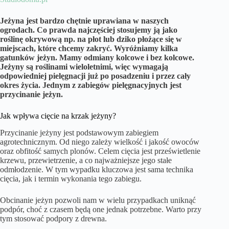
Jeżyna jest bardzo chętnie uprawiana w naszych
ogrodach. Co prawda najczęściej stosujemy ją jako
roślinę okrywową np. na płot lub dziko płożące się w
miejscach, które chcemy zakryć. Wyróżniamy kilka
gatunków jeżyn. Mamy odmiany kolcowe i bez kolcowe.
Jeżyny są roślinami wieloletnimi, więc wymagają
odpowiedniej pielęgnacji już po posadzeniu i przez cały
okres życia. Jednym z zabiegów pielęgnacyjnych jest
przycinanie jeżyn.
Jak wpływa cięcie na krzak jeżyny?
Przycinanie jeżyny jest podstawowym zabiegiem
agrotechnicznym. Od niego zależy wielkość i jakość owoców
oraz obfitość samych plonów. Celem cięcia jest prześwietlenie
krzewu, przewietrzenie, a co najważniejsze jego stałe
odmłodzenie. W tym wypadku kluczowa jest sama technika
cięcia, jak i termin wykonania tego zabiegu.
Obcinanie jeżyn pozwoli nam w wielu przypadkach uniknąć
podpór, choć z czasem będą one jednak potrzebne. Warto przy
tym stosować podpory z drewna.