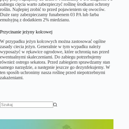
zabiegu cięcia warto zabezpieczyć roślinę środkami ochrony
roślin. Najlepiej zrobić to przed pojawieniem się owoców.
Duże rany zabezpieczamy funabenem 03 PA lub farba
emulsyjną z dodatkiem 2% miedzianu.
Przycinanie jeżyny kolcowej
W przypadku jeżyn kolcowych można zastosować ogólne
zasady ciecia jeżyn. Generalnie w tym wypadku należy
wyposażyć w rękawice ogrodowe, które uchronią nas przed
ewentualnymi skaleczeniami. Do zabiegu potrzebujemy
również ostrego sekatora. Przed zabiegiem sprawdzamy stan
samego narzędzie, a następnie jeszcze go dezynfekujemy. W
ten sposób uchronimy nasza roślinę przed niepotrzebnymi
zakażeniami.
Brak
wyników