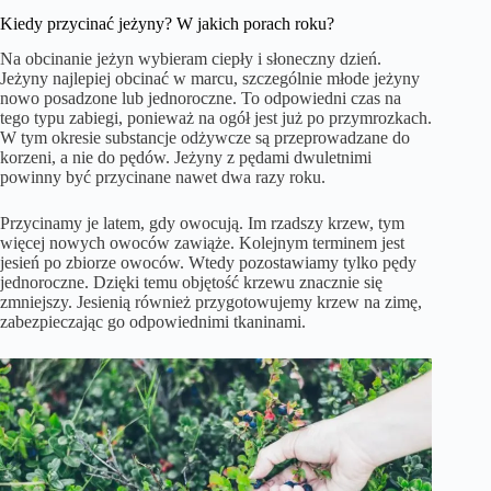
Kiedy przycinać jeżyny? W jakich porach roku?
Na obcinanie jeżyn wybieram ciepły i słoneczny dzień.
Jeżyny najlepiej obcinać w marcu, szczególnie młode jeżyny
nowo posadzone lub jednoroczne. To odpowiedni czas na
tego typu zabiegi, ponieważ na ogół jest już po przymrozkach.
W tym okresie substancje odżywcze są przeprowadzane do
korzeni, a nie do pędów. Jeżyny z pędami dwuletnimi
powinny być przycinane nawet dwa razy roku.
Przycinamy je latem, gdy owocują. Im rzadszy krzew, tym
więcej nowych owoców zawiąże. Kolejnym terminem jest
jesień po zbiorze owoców. Wtedy pozostawiamy tylko pędy
jednoroczne. Dzięki temu objętość krzewu znacznie się
zmniejszy. Jesienią również przygotowujemy krzew na zimę,
zabezpieczając go odpowiednimi tkaninami.