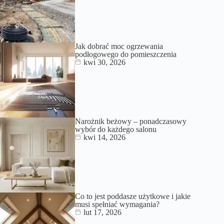
Jak dobrać moc ogrzewania
podłogowego do pomieszczenia
kwi 30, 2026
Narożnik beżowy – ponadczasowy
wybór do każdego salonu
kwi 14, 2026
Co to jest poddasze użytkowe i jakie
musi spełniać wymagania?
lut 17, 2026