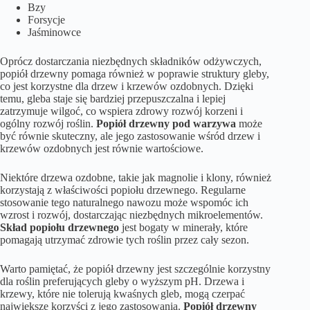
Bzy
Forsycje
Jaśminowce
Oprócz dostarczania niezbędnych składników odżywczych,
popiół drzewny pomaga również w poprawie struktury gleby,
co jest korzystne dla drzew i krzewów ozdobnych. Dzięki
temu, gleba staje się bardziej przepuszczalna i lepiej
zatrzymuje wilgoć, co wspiera zdrowy rozwój korzeni i
ogólny rozwój roślin.
Popiół drzewny pod warzywa
może
być równie skuteczny, ale jego zastosowanie wśród drzew i
krzewów ozdobnych jest równie wartościowe.
Niektóre drzewa ozdobne, takie jak magnolie i klony, również
korzystają z właściwości popiołu drzewnego. Regularne
stosowanie tego naturalnego nawozu może wspomóc ich
wzrost i rozwój, dostarczając niezbędnych mikroelementów.
Skład popiołu drzewnego
jest bogaty w minerały, które
pomagają utrzymać zdrowie tych roślin przez cały sezon.
Warto pamiętać, że popiół drzewny jest szczególnie korzystny
dla roślin preferujących gleby o wyższym pH. Drzewa i
krzewy, które nie tolerują kwaśnych gleb, mogą czerpać
największe korzyści z jego zastosowania.
Popiół drzewny