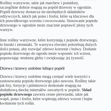
Rośliny warzywne, takie jak marchew i pomidory,
szczególnie dobrze reagują na popiół drzewny w ogrodzie.
Popiół drzewny dostarcza im niezbędnych składników
odżywczych, takich jak potas i fosfor, które są kluczowe dla
ich prawidłowego wzrostu i owocowania. Stosowanie popiołu
drzewnego w ogrodzie może znacznie poprawić plony tych
warzyw.
Inne rośliny warzywne, które korzystają z popiołu drzewnego,
to buraki i ziemniaki. Te warzywa również potrzebują dużych
ilości potasu, aby rozwijać zdrowe korzenie i bulwy. Dodanie
popiołu drzewnego do ogrodu może wspomóc ich wzrost,
poprawiając strukturę gleby i zwiększając jej żyzność.
Drzewa i krzewy ozdobne lubiące popiół
Drzewa i krzewy ozdobne mogą czerpać wiele korzyści z
zastosowania popiołu drzewnego jako nawozu. Rośliny takie
jak bzy, forsycje i jaśminowce doskonale reagują na
dodatkową dawkę minerałów zawartych w popiele.
Skład
popiołu drzewnego
zawiera cenne pierwiastki, takie jak
wapń, potas i fosfor, które wspierają zdrowy wzrost i bujne
kwitnienie tych roślin.