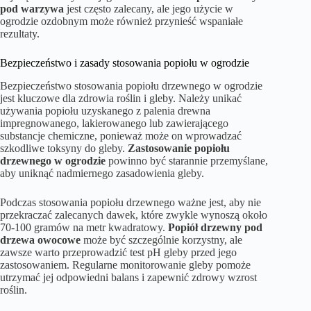
pod warzywa
jest często zalecany, ale jego użycie w
ogrodzie ozdobnym może również przynieść wspaniałe
rezultaty.
Bezpieczeństwo i zasady stosowania popiołu w ogrodzie
Bezpieczeństwo stosowania popiołu drzewnego w ogrodzie
jest kluczowe dla zdrowia roślin i gleby. Należy unikać
używania popiołu uzyskanego z palenia drewna
impregnowanego, lakierowanego lub zawierającego
substancje chemiczne, ponieważ może on wprowadzać
szkodliwe toksyny do gleby.
Zastosowanie popiołu
drzewnego w ogrodzie
powinno być starannie przemyślane,
aby uniknąć nadmiernego zasadowienia gleby.
Podczas stosowania popiołu drzewnego ważne jest, aby nie
przekraczać zalecanych dawek, które zwykle wynoszą około
70-100 gramów na metr kwadratowy.
Popiół drzewny pod
drzewa owocowe
może być szczególnie korzystny, ale
zawsze warto przeprowadzić test pH gleby przed jego
zastosowaniem. Regularne monitorowanie gleby pomoże
utrzymać jej odpowiedni balans i zapewnić zdrowy wzrost
roślin.