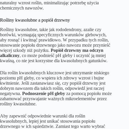
naturalny wzrost roślin, minimalizując potrzebę użycia
chemicznych nawozów.
Rośliny kwasolubne a popiół drzewny
Rośliny kwasolubne, takie jak rododendrony, azalie czy
borówki, wymagają specyficznych warunków glebowych,
aby rosnąć i kwitnąć prawidłowo. W przypadku tych roślin,
stosowanie popiołu drzewnego jako nawozu może przynieść
więcej szkody niż pożytku.
Popiół drzewny ma odczyn
alkaliczny
, co może podnieść pH gleby i uczynić ją mniej
kwaśną, co nie jest korzystne dla kwasolubnych gatunków.
Dla roślin kwasolubnych kluczowe jest utrzymanie niskiego
poziomu pH gleby, co wspiera ich zdrowy wzrost i bujne
kwitnienie. Jeśli zastanawiasz się, czy popiół drzewny jest
dobrym nawozem dla takich roślin, odpowiedź jest raczej
negatywna.
Podnoszenie pH gleby
za pomocą popiołu może
zahamować przyswajanie ważnych mikroelementów przez
rośliny kwasolubne.
Aby zapewnić odpowiednie warunki dla roślin
kwasolubnych, lepiej jest unikać stosowania popiołu
drzewnego w ich sąsiedztwie. Zamiast tego warto wybrać