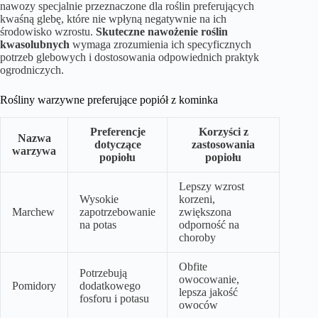
nawozy specjalnie przeznaczone dla roślin preferujących
kwaśną glebę, które nie wpłyną negatywnie na ich
środowisko wzrostu.
Skuteczne nawożenie roślin
kwasolubnych
wymaga zrozumienia ich specyficznych
potrzeb glebowych i dostosowania odpowiednich praktyk
ogrodniczych.
Rośliny warzywne preferujące popiół z kominka
Preferencje
Korzyści z
Nazwa
dotyczące
zastosowania
warzywa
popiołu
popiołu
Lepszy wzrost
Wysokie
korzeni,
Marchew
zapotrzebowanie
zwiększona
na potas
odporność na
choroby
Obfite
Potrzebują
owocowanie,
Pomidory
dodatkowego
lepsza jakość
fosforu i potasu
owoców