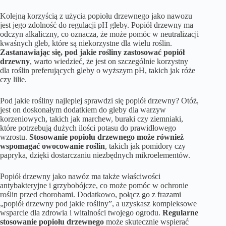
Kolejną korzyścią z użycia popiołu drzewnego jako nawozu
jest jego zdolność do regulacji pH gleby. Popiół drzewny ma
odczyn alkaliczny, co oznacza, że może pomóc w neutralizacji
kwaśnych gleb, które są niekorzystne dla wielu roślin.
Zastanawiając się, pod jakie rośliny zastosować popiół
drzewny
, warto wiedzieć, że jest on szczególnie korzystny
dla roślin preferujących gleby o wyższym pH, takich jak róże
czy lilie.
Pod jakie rośliny najlepiej sprawdzi się popiół drzewny? Otóż,
jest on doskonałym dodatkiem do gleby dla warzyw
korzeniowych, takich jak marchew, buraki czy ziemniaki,
które potrzebują dużych ilości potasu do prawidłowego
wzrostu.
Stosowanie popiołu drzewnego może również
wspomagać owocowanie roślin
, takich jak pomidory czy
papryka, dzięki dostarczaniu niezbędnych mikroelementów.
Popiół drzewny jako nawóz ma także właściwości
antybakteryjne i grzybobójcze, co może pomóc w ochronie
roślin przed chorobami. Dodatkowo, połącz go z frazami
„popiół drzewny pod jakie rośliny”, a uzyskasz kompleksowe
wsparcie dla zdrowia i witalności twojego ogrodu.
Regularne
stosowanie popiołu drzewnego
może skutecznie wspierać