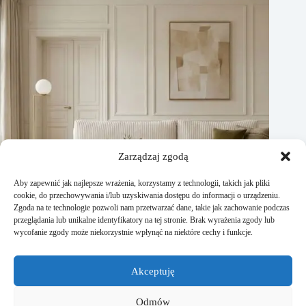
Zarządzaj zgodą
Aby zapewnić jak najlepsze wrażenia, korzystamy z technologii, takich jak pliki
cookie, do przechowywania i/lub uzyskiwania dostępu do informacji o urządzeniu.
Zgoda na te technologie pozwoli nam przetwarzać dane, takie jak zachowanie podczas
przeglądania lub unikalne identyfikatory na tej stronie. Brak wyrażenia zgody lub
wycofanie zgody może niekorzystnie wpłynąć na niektóre cechy i funkcje.
Narożnik beżowy – ponadczasowy wybór do każdego salonu
Akceptuję
14 kwietnia, 2026
Odmów