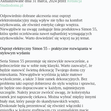
Aktualizowane dnia 31 marca, 2024 przez
Redakcja
Studiodomu.pl
Odpowiednio dobrane akcesoria oraz osprzęt
elektroinstalacyjny mają wpływ nie tylko na komfort
użytkowania, ale również estetykę całego wnętrza.
Niewątpliwie na uwagę zasługuje linia produktowa Simon 55,
która spełni oczekiwania nawet najbardziej wymagających
użytkowników. Warto dowiedzieć się więcej na jej temat.
Osprzęt elektryczny Simon 55 – praktyczne rozwiązania w
stylowym wydaniu
Seria Simon 55 prezentuje się niezwykle nowocześnie, a
jednocześnie ma w sobie nutę klasyki. Warto zauważyć, że
będzie stanowić świetną dekorację Twojego domu czy
mieszkania. Niewątpliwie wyróżnia ją także matowe
wykończenie, a także 3 linie ramek dekoracyjnych. Bez
problemu taki osprzęt dobierzesz do stylu wnętrza i sprawisz,
że będzie ono dopracowane w każdym, najmniejszym
szczególe. Należy jeszcze zwrócić uwagę, że kolorystyka
ramek jest naprawdę ciekawa. Można wybrać między innymi
biały mat, który pasuje do skandynawskich wnętrz.
Doskonale będą prezentować się również włączniki i
gniazdka w kolorze grafitowym czy szampańskim macie.