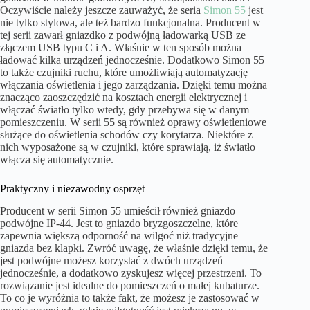
Oczywiście należy jeszcze zauważyć, że seria
Simon 55
jest
nie tylko stylowa, ale też bardzo funkcjonalna. Producent w
tej serii zawarł gniazdko z podwójną ładowarką USB ze
złączem USB typu C i A. Właśnie w ten sposób można
ładować kilka urządzeń jednocześnie. Dodatkowo Simon 55
to także czujniki ruchu, które umożliwiają automatyzację
włączania oświetlenia i jego zarządzania. Dzięki temu można
znacząco zaoszczędzić na kosztach energii elektrycznej i
włączać światło tylko wtedy, gdy przebywa się w danym
pomieszczeniu. W serii 55 są również oprawy oświetleniowe
służące do oświetlenia schodów czy korytarza. Niektóre z
nich wyposażone są w czujniki, które sprawiają, iż światło
włącza się automatycznie.
Praktyczny i niezawodny osprzęt
Producent w serii Simon 55 umieścił również gniazdo
podwójne IP-44. Jest to gniazdo bryzgoszczelne, które
zapewnia większą odporność na wilgoć niż tradycyjne
gniazda bez klapki. Zwróć uwagę, że właśnie dzięki temu, że
jest podwójne możesz korzystać z dwóch urządzeń
jednocześnie, a dodatkowo zyskujesz więcej przestrzeni. To
rozwiązanie jest idealne do pomieszczeń o małej kubaturze.
To co je wyróżnia to także fakt, że możesz je zastosować w