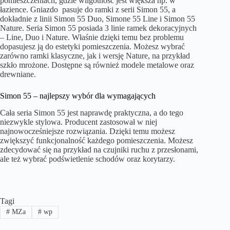
pomieszczeniach, gdzie wilgotność jest większa np. w
łazience. Gniazdo pasuje do ramki z serii Simon 55, a
dokładnie z linii Simon 55 Duo, Simone 55 Line i Simon 55
Nature. Seria Simon 55 posiada 3 linie ramek dekoracyjnych
– Line, Duo i Nature. Właśnie dzięki temu bez problemu
dopasujesz ją do estetyki pomieszczenia. Możesz wybrać
zarówno ramki klasyczne, jak i wersję Nature, na przykład
szkło mrożone. Dostępne są również modele metalowe oraz
drewniane.
Simon 55 – najlepszy wybór dla wymagających
Cała seria Simon 55 jest naprawdę praktyczna, a do tego
niezwykle stylowa. Producent zastosował w niej
najnowocześniejsze rozwiązania. Dzięki temu możesz
zwiększyć funkcjonalność każdego pomieszczenia. Możesz
zdecydować się na przykład na czujniki ruchu z przesłonami,
ale też wybrać podświetlenie schodów oraz korytarzy.
Tagi
#
MZa
#
wp