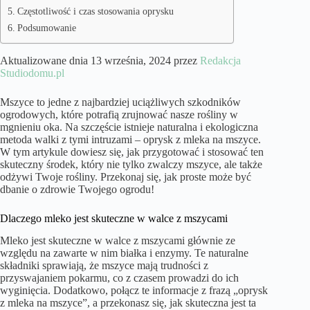
Częstotliwość i czas stosowania oprysku
Podsumowanie
Aktualizowane dnia 13 września, 2024 przez
Redakcja
Studiodomu.pl
Mszyce to jedne z najbardziej uciążliwych szkodników
ogrodowych, które potrafią zrujnować nasze rośliny w
mgnieniu oka. Na szczęście istnieje naturalna i ekologiczna
metoda walki z tymi intruzami – oprysk z mleka na mszyce.
W tym artykule dowiesz się, jak przygotować i stosować ten
skuteczny środek, który nie tylko zwalczy mszyce, ale także
odżywi Twoje rośliny. Przekonaj się, jak proste może być
dbanie o zdrowie Twojego ogrodu!
Dlaczego mleko jest skuteczne w walce z mszycami
Mleko jest skuteczne w walce z mszycami głównie ze
względu na zawarte w nim białka i enzymy. Te naturalne
składniki sprawiają, że mszyce mają trudności z
przyswajaniem pokarmu, co z czasem prowadzi do ich
wyginięcia. Dodatkowo, połącz te informacje z frazą „oprysk
z mleka na mszyce”, a przekonasz się, jak skuteczna jest ta