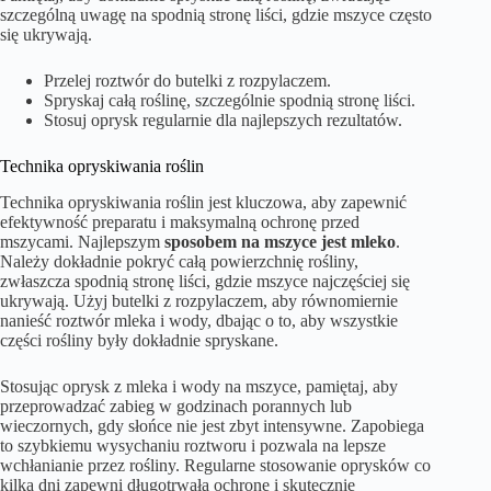
szczególną uwagę na spodnią stronę liści, gdzie mszyce często
się ukrywają.
Przelej roztwór do butelki z rozpylaczem.
Spryskaj całą roślinę, szczególnie spodnią stronę liści.
Stosuj oprysk regularnie dla najlepszych rezultatów.
Technika opryskiwania roślin
Technika opryskiwania roślin jest kluczowa, aby zapewnić
efektywność preparatu i maksymalną ochronę przed
mszycami. Najlepszym
sposobem na mszyce jest mleko
.
Należy dokładnie pokryć całą powierzchnię rośliny,
zwłaszcza spodnią stronę liści, gdzie mszyce najczęściej się
ukrywają. Użyj butelki z rozpylaczem, aby równomiernie
nanieść roztwór mleka i wody, dbając o to, aby wszystkie
części rośliny były dokładnie spryskane.
Stosując oprysk z mleka i wody na mszyce, pamiętaj, aby
przeprowadzać zabieg w godzinach porannych lub
wieczornych, gdy słońce nie jest zbyt intensywne. Zapobiega
to szybkiemu wysychaniu roztworu i pozwala na lepsze
wchłanianie przez rośliny. Regularne stosowanie oprysków co
kilka dni zapewni długotrwałą ochronę i skutecznie