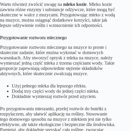
Warto również zwrócić uwagę na
mleko kozie
. Mleko kozie
zawiera różne enzymy i substancje odżywcze, które mogą być
skuteczne w walce z mszycami. Przygotowując mleko z wodą
na mszyce, można osiągnąć dodatkowe korzyści, takie jak
lepsze odżywienie roślin i wzmocnienie ich odporności.
Przygotowanie roztworu mlecznego
Przygotowanie roztworu mlecznego na mszyce to proste i
skuteczne zadanie, które można wykonać w domowych
warunkach. Aby stworzyć oprysk z mleka na mszyce, należy
wymieszać jedną część mleka z trzema częściami wody. Takie
proporcje zapewniają odpowiednie stężenie składników
aktywnych, które skutecznie zwalczają mszyce.
Użyj pełnego mleka dla lepszego efektu.
Dodaj trzy części wody do jednej części mleka.
Dokładnie wymieszaj roztwór przed użyciem.
Po przygotowaniu mieszanki, przelej roztwór do butelki z
rozpylaczem, aby ułatwić aplikację na rośliny. Stosowanie
tego domowego sposobu na mszyce z mlekiem jest nie tylko
efektywne, ale także ekologiczne i bezpieczne dla środowiska.
Pamiętaj, aby dokładnie spryskać całą roślinę, zwracając