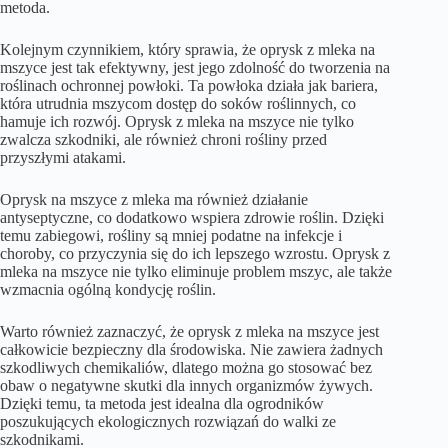
metoda.
Kolejnym czynnikiem, który sprawia, że oprysk z mleka na
mszyce jest tak efektywny, jest jego zdolność do tworzenia na
roślinach ochronnej powłoki. Ta powłoka działa jak bariera,
która utrudnia mszycom dostęp do soków roślinnych, co
hamuje ich rozwój. Oprysk z mleka na mszyce nie tylko
zwalcza szkodniki, ale również chroni rośliny przed
przyszłymi atakami.
Oprysk na mszyce z mleka ma również działanie
antyseptyczne, co dodatkowo wspiera zdrowie roślin. Dzięki
temu zabiegowi, rośliny są mniej podatne na infekcje i
choroby, co przyczynia się do ich lepszego wzrostu. Oprysk z
mleka na mszyce nie tylko eliminuje problem mszyc, ale także
wzmacnia ogólną kondycję roślin.
Warto również zaznaczyć, że oprysk z mleka na mszyce jest
całkowicie bezpieczny dla środowiska. Nie zawiera żadnych
szkodliwych chemikaliów, dlatego można go stosować bez
obaw o negatywne skutki dla innych organizmów żywych.
Dzięki temu, ta metoda jest idealna dla ogrodników
poszukujących ekologicznych rozwiązań do walki ze
szkodnikami.