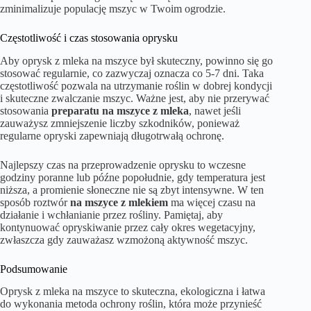
zminimalizuje populację mszyc w Twoim ogrodzie.
Częstotliwość i czas stosowania oprysku
Aby oprysk z mleka na mszyce był skuteczny, powinno się go
stosować regularnie, co zazwyczaj oznacza co 5-7 dni. Taka
częstotliwość pozwala na utrzymanie roślin w dobrej kondycji
i skuteczne zwalczanie mszyc. Ważne jest, aby nie przerywać
stosowania
preparatu na mszyce z mleka
, nawet jeśli
zauważysz zmniejszenie liczby szkodników, ponieważ
regularne opryski zapewniają długotrwałą ochronę.
Najlepszy czas na przeprowadzenie oprysku to wczesne
godziny poranne lub późne popołudnie, gdy temperatura jest
niższa, a promienie słoneczne nie są zbyt intensywne. W ten
sposób roztwór
na mszyce z mlekiem
ma więcej czasu na
działanie i wchłanianie przez rośliny. Pamiętaj, aby
kontynuować opryskiwanie przez cały okres wegetacyjny,
zwłaszcza gdy zauważasz wzmożoną aktywność mszyc.
Podsumowanie
Oprysk z mleka na mszyce to skuteczna, ekologiczna i łatwa
do wykonania metoda ochrony roślin, która może przynieść