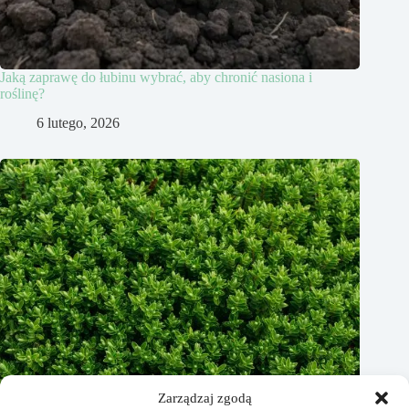
Jaką zaprawę do łubinu wybrać, aby chronić nasiona i
roślinę?
6 lutego, 2026
Zarządzaj zgodą