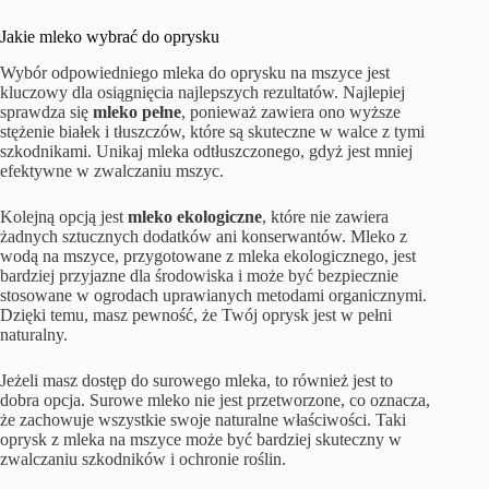
Jakie mleko wybrać do oprysku
Wybór odpowiedniego mleka do oprysku na mszyce jest
kluczowy dla osiągnięcia najlepszych rezultatów. Najlepiej
sprawdza się
mleko pełne
, ponieważ zawiera ono wyższe
stężenie białek i tłuszczów, które są skuteczne w walce z tymi
szkodnikami. Unikaj mleka odtłuszczonego, gdyż jest mniej
efektywne w zwalczaniu mszyc.
Kolejną opcją jest
mleko ekologiczne
, które nie zawiera
żadnych sztucznych dodatków ani konserwantów. Mleko z
wodą na mszyce, przygotowane z mleka ekologicznego, jest
bardziej przyjazne dla środowiska i może być bezpiecznie
stosowane w ogrodach uprawianych metodami organicznymi.
Dzięki temu, masz pewność, że Twój oprysk jest w pełni
naturalny.
Jeżeli masz dostęp do surowego mleka, to również jest to
dobra opcja. Surowe mleko nie jest przetworzone, co oznacza,
że zachowuje wszystkie swoje naturalne właściwości. Taki
oprysk z mleka na mszyce może być bardziej skuteczny w
zwalczaniu szkodników i ochronie roślin.