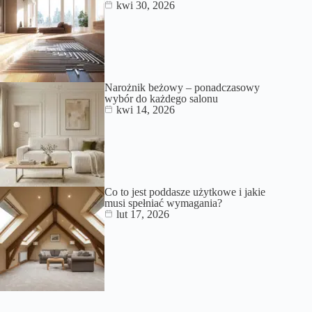
kwi 30, 2026
Narożnik beżowy – ponadczasowy
wybór do każdego salonu
kwi 14, 2026
Co to jest poddasze użytkowe i jakie
musi spełniać wymagania?
lut 17, 2026