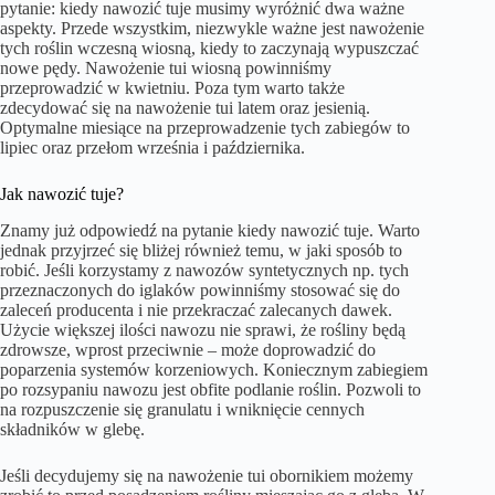
pytanie: kiedy nawozić tuje musimy wyróżnić dwa ważne
aspekty. Przede wszystkim, niezwykle ważne jest nawożenie
tych roślin wczesną wiosną, kiedy to zaczynają wypuszczać
nowe pędy. Nawożenie tui wiosną powinniśmy
przeprowadzić w kwietniu. Poza tym warto także
zdecydować się na nawożenie tui latem oraz jesienią.
Optymalne miesiące na przeprowadzenie tych zabiegów to
lipiec oraz przełom września i października.
Jak nawozić tuje?
Znamy już odpowiedź na pytanie kiedy nawozić tuje. Warto
jednak przyjrzeć się bliżej również temu, w jaki sposób to
robić. Jeśli korzystamy z nawozów syntetycznych np. tych
przeznaczonych do iglaków powinniśmy stosować się do
zaleceń producenta i nie przekraczać zalecanych dawek.
Użycie większej ilości nawozu nie sprawi, że rośliny będą
zdrowsze, wprost przeciwnie – może doprowadzić do
poparzenia systemów korzeniowych. Koniecznym zabiegiem
po rozsypaniu nawozu jest obfite podlanie roślin. Pozwoli to
na rozpuszczenie się granulatu i wniknięcie cennych
składników w glebę.
Jeśli decydujemy się na nawożenie tui obornikiem możemy