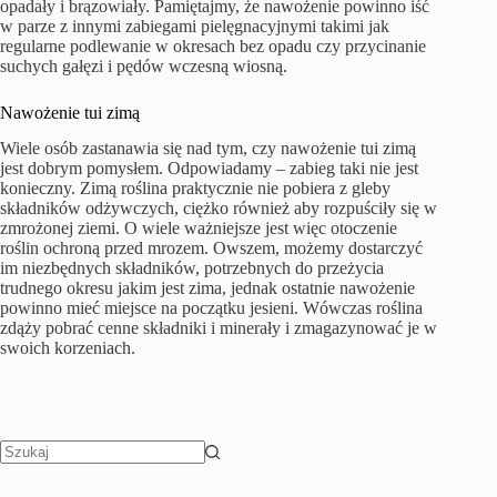
opadały i brązowiały. Pamiętajmy, że nawożenie powinno iść
w parze z innymi zabiegami pielęgnacyjnymi takimi jak
regularne podlewanie w okresach bez opadu czy przycinanie
suchych gałęzi i pędów wczesną wiosną.
Nawożenie tui zimą
Wiele osób zastanawia się nad tym, czy nawożenie tui zimą
jest dobrym pomysłem. Odpowiadamy – zabieg taki nie jest
konieczny. Zimą roślina praktycznie nie pobiera z gleby
składników odżywczych, ciężko również aby rozpuściły się w
zmrożonej ziemi. O wiele ważniejsze jest więc otoczenie
roślin ochroną przed mrozem. Owszem, możemy dostarczyć
im niezbędnych składników, potrzebnych do przeżycia
trudnego okresu jakim jest zima, jednak ostatnie nawożenie
powinno mieć miejsce na początku jesieni. Wówczas roślina
zdąży pobrać cenne składniki i minerały i zmagazynować je w
swoich korzeniach.
Brak
wyników