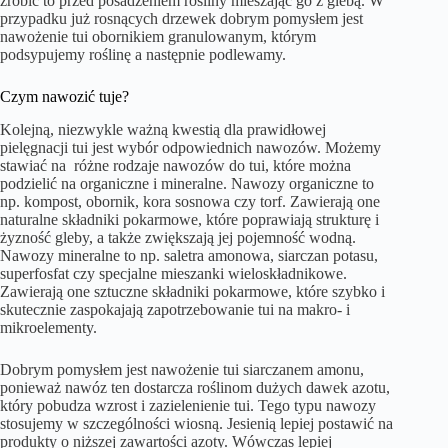
zrobić to przed posadzeniem rośliny mieszając go z glebą. W
przypadku już rosnących drzewek dobrym pomysłem jest
nawożenie tui obornikiem granulowanym, którym
podsypujemy roślinę a następnie podlewamy.
Czym nawozić tuje?
Kolejną, niezwykle ważną kwestią dla prawidłowej
pielęgnacji tui jest wybór odpowiednich nawozów. Możemy
stawiać na różne rodzaje nawozów do tui, które można
podzielić na organiczne i mineralne. Nawozy organiczne to
np. kompost, obornik, kora sosnowa czy torf. Zawierają one
naturalne składniki pokarmowe, które poprawiają strukturę i
żyzność gleby, a także zwiększają jej pojemność wodną.
Nawozy mineralne to np. saletra amonowa, siarczan potasu,
superfosfat czy specjalne mieszanki wieloskładnikowe.
Zawierają one sztuczne składniki pokarmowe, które szybko i
skutecznie zaspokajają zapotrzebowanie tui na makro- i
mikroelementy.
Dobrym pomysłem jest nawożenie tui siarczanem amonu,
ponieważ nawóz ten dostarcza roślinom dużych dawek azotu,
który pobudza wzrost i zazielenienie tui. Tego typu nawozy
stosujemy w szczególności wiosną. Jesienią lepiej postawić na
produkty o niższej zawartości azoty. Wówczas lepiej