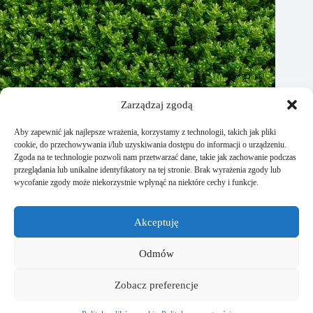
Zarządzaj zgodą
Aby zapewnić jak najlepsze wrażenia, korzystamy z technologii, takich jak pliki
cookie, do przechowywania i/lub uzyskiwania dostępu do informacji o urządzeniu.
Zgoda na te technologie pozwoli nam przetwarzać dane, takie jak zachowanie podczas
przeglądania lub unikalne identyfikatory na tej stronie. Brak wyrażenia zgody lub
wycofanie zgody może niekorzystnie wpłynąć na niektóre cechy i funkcje.
Jak rozmnożyć bukszpan? Praktyczne porady
Akceptuję
15 stycznia, 2026
Odmów
Strona Studiodomu.pl powstała dla wszystkich osób, które
Zobacz preferencje
lubią kreować otaczającą ich przestrzeń na własnych
zasadach. Znajdziecie tutaj liczne porady o wnętrzu, ogrodzie
czy remontach.