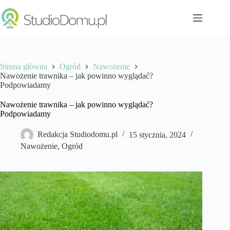
Przejdź
do
treści
Strona główna
Ogród
Nawożenie
Nawożenie trawnika – jak powinno wyglądać?
Podpowiadamy
Nawożenie trawnika – jak powinno wyglądać?
Podpowiadamy
Redakcja Studiodomu.pl
15 stycznia, 2024
Nawożenie
,
Ogród