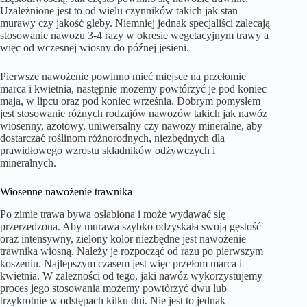
Uzależnione jest to od wielu czynników takich jak stan
murawy czy jakość gleby. Niemniej jednak specjaliści zalecają
stosowanie nawozu 3-4 razy w okresie wegetacyjnym trawy a
więc od wczesnej wiosny do późnej jesieni.
Pierwsze nawożenie powinno mieć miejsce na przełomie
marca i kwietnia, następnie możemy powtórzyć je pod koniec
maja, w lipcu oraz pod koniec września. Dobrym pomysłem
jest stosowanie różnych rodzajów nawozów takich jak nawóz
wiosenny, azotowy, uniwersalny czy nawozy mineralne, aby
dostarczać roślinom różnorodnych, niezbędnych dla
prawidłowego wzrostu składników odżywczych i
mineralnych.
Wiosenne nawożenie trawnika
Po zimie trawa bywa osłabiona i może wydawać się
przerzedzona. Aby murawa szybko odzyskała swoją gęstość
oraz intensywny, zielony kolor niezbędne jest nawożenie
trawnika wiosną. Należy je rozpocząć od razu po pierwszym
koszeniu. Najlepszym czasem jest więc przełom marca i
kwietnia. W zależności od tego, jaki nawóz wykorzystujemy
proces jego stosowania możemy powtórzyć dwu lub
trzykrotnie w odstępach kilku dni. Nie jest to jednak