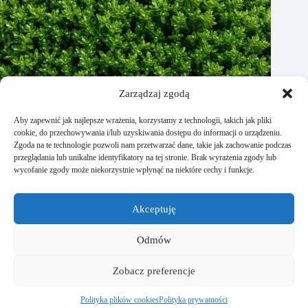
Zarządzaj zgodą
Aby zapewnić jak najlepsze wrażenia, korzystamy z technologii, takich jak pliki
cookie, do przechowywania i/lub uzyskiwania dostępu do informacji o urządzeniu.
Zgoda na te technologie pozwoli nam przetwarzać dane, takie jak zachowanie podczas
przeglądania lub unikalne identyfikatory na tej stronie. Brak wyrażenia zgody lub
wycofanie zgody może niekorzystnie wpłynąć na niektóre cechy i funkcje.
Jak rozmnożyć bukszpan? Praktyczne porady
Akceptuję
15 stycznia, 2026
Odmów
Strona Studiodomu.pl powstała dla wszystkich osób, które
Zobacz preferencje
lubią kreować otaczającą ich przestrzeń na własnych
zasadach. Znajdziecie tutaj liczne porady o wnętrzu, ogrodzie
czy remontach.
Polityka plików cookies
Polityka prywatności