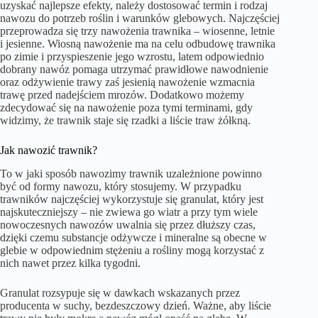
uzyskać najlepsze efekty, należy dostosować termin i rodzaj
nawozu do potrzeb roślin i warunków glebowych. Najczęściej
przeprowadza się trzy nawożenia trawnika – wiosenne, letnie
i jesienne. Wiosną nawożenie ma na celu odbudowę trawnika
po zimie i przyspieszenie jego wzrostu, latem odpowiednio
dobrany nawóz pomaga utrzymać prawidłowe nawodnienie
oraz odżywienie trawy zaś jesienią nawożenie wzmacnia
trawę przed nadejściem mrozów. Dodatkowo możemy
zdecydować się na nawożenie poza tymi terminami, gdy
widzimy, że trawnik staje się rzadki a liście traw żółkną.
Jak nawozić trawnik?
To w jaki sposób nawozimy trawnik uzależnione powinno
być od formy nawozu, który stosujemy. W przypadku
trawników najczęściej wykorzystuje się granulat, który jest
najskuteczniejszy – nie zwiewa go wiatr a przy tym wiele
nowoczesnych nawozów uwalnia się przez dłuższy czas,
dzięki czemu substancje odżywcze i mineralne są obecne w
glebie w odpowiednim stężeniu a rośliny mogą korzystać z
nich nawet przez kilka tygodni.
Granulat rozsypuje się w dawkach wskazanych przez
producenta w suchy, bezdeszczowy dzień. Ważne, aby liście