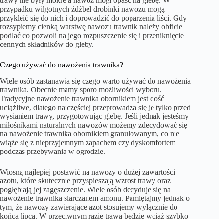
trawy nie były mokre a nawóz mógł opaść na glebę. W
przypadku wilgotnych źdźbeł drobinki nawozu mogą
przykleić się do nich i doprowadzić do poparzenia liści. Gdy
rozsypiemy cienką warstwę nawozu trawnik należy obficie
podlać co pozwoli na jego rozpuszczenie się i przeniknięcie
cennych składników do gleby.
Czego używać do nawożenia trawnika?
Wiele osób zastanawia się czego warto używać do nawożenia
trawnika. Obecnie mamy sporo możliwości wyboru.
Tradycyjne nawożenie trawnika obornikiem jest dość
uciążliwe, dlatego najczęściej przeprowadza się je tylko przed
wysianiem trawy, przygotowując glebę. Jeśli jednak jesteśmy
miłośnikami naturalnych nawozów możemy zdecydować się
na nawożenie trawnika obornikiem granulowanym, co nie
wiąże się z nieprzyjemnym zapachem czy dyskomfortem
podczas przebywania w ogrodzie.
Wiosną najlepiej postawić na nawozy o dużej zawartości
azotu, które skutecznie przyspieszają wzrost trawy oraz
pogłębiają jej zagęszczenie. Wiele osób decyduje się na
nawożenie trawnika siarczanem amonu. Pamiętajmy jednak o
tym, że nawozy zawierające azot stosujemy wyłącznie do
końca lipca. W przeciwnym razie trawa będzie wciąż szybko