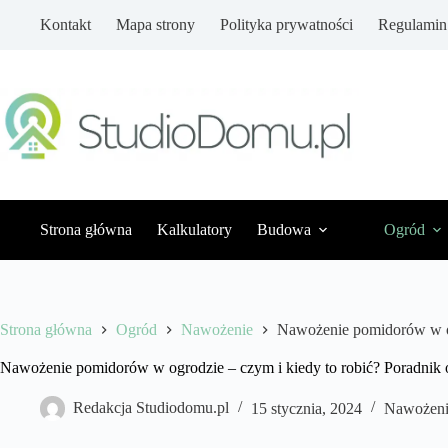
Przejdź
Kontakt
Mapa strony
Polityka prywatności
Regulamin
do
treści
Strona główna
Kalkulatory
Budowa
Ogród
Strona główna
Ogród
Nawożenie
Nawożenie pomidorów w og
Nawożenie pomidorów w ogrodzie – czym i kiedy to robić? Poradnik 
Redakcja Studiodomu.pl
15 stycznia, 2024
Nawożeni