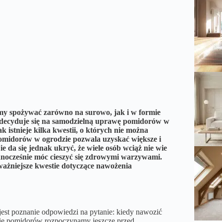
my spożywać zarówno na surowo, jak i w formie
b decyduje się na samodzielną uprawę pomidorów w
 istnieje kilka kwestii, o których nie można
omidorów w ogrodzie pozwala uzyskać większe i
e da się jednak ukryć, że wiele osób wciąż nie wie
dnocześnie móc cieszyć się zdrowymi warzywami.
ważniejsze kwestie dotyczące nawożenia
est poznanie odpowiedzi na pytanie: kiedy nawozić
nie pomidorów rozpoczynamy jeszcze przed