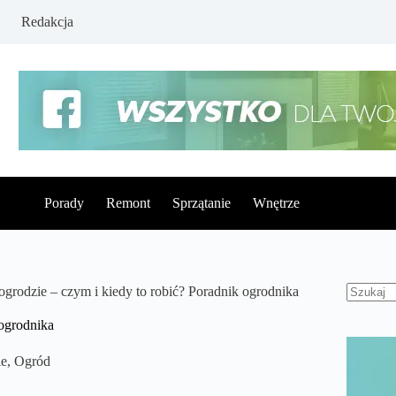
Redakcja
Porady
Remont
Sprzątanie
Wnętrze
rodzie – czym i kiedy to robić? Poradnik ogrodnika
Brak
wynikó
ogrodnika
e
,
Ogród