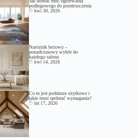
Jak dobrać moc ogrzewania
podłogowego do pomieszczenia
kwi 30, 2026
Narożnik beżowy –
ponadczasowy wybór do
każdego salonu
kwi 14, 2026
Co to jest poddasze użytkowe i
jakie musi spełniać wymagania?
lut 17, 2026