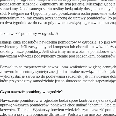
posadzeniem sadzonek. Zajmujemy się tym jesienią. Mieszając gleb
sprawiamy, że od samego startu rośliny będą miały dostęp do cennych
sód. Następnie na 4 tygodnie przed posadzeniem roślin ponownie w
mineralnym np. mieszanką przeznaczoną do uprawy pomidorów. Po po
co dwa tygodnie aż do czasu gdy owoce nawiążą się, rozwiną i zaczną
Jak nawozić pomidory w ogrodzie?
Istnieje kilka sposobów nawożenia pomidorów w ogrodzie. To jaki wy
wybieramy. Jeśli zaczynamy od kompostu lub obornika nawóz należy 
sadzimy nasze pomidory. Jeśli stawiamy na nawożenie pomidorów w 
nawozami wówczas podsypujemy ziemię pod sadzonkami pomidorów i 
Pozwoli to na rozpuszczenie nawozu oraz wniknięcie w glebę cennyc
zarówno koncentraty syntetyczne, jak i naturalne rozwiązania takie
wykorzystać je zarówno do podlewania sadzonek, jak i nawożenie dol
które przyrządzimy samodzielnie jest to skuteczna metoda zapewniając
Czym nawozić pomidory w ogrodzie?
Nawożenie pomidorów w ogrodzie budzi spore kontrowersje oraz dysku
uprawę własnych pomidorów, ponieważ chce unikać “chemii”. Stąd też
krzewów. To błąd. Wystarczy bowiem wiedzieć czym nawozić pomidory
zdrowia a przy tym pomocne dla rośliny. Podstawą są nawozy organiczn