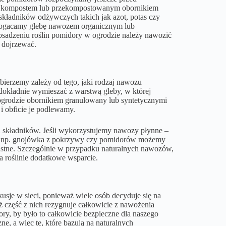
ę z kompostem lub przekompostowanym obornikiem
 składników odżywczych takich jak azot, potas czy
zbogacamy glebę nawozem organicznym lub
sadzeniu roślin pomidory w ogrodzie należy nawozić
 dojrzewać.
bierzemy zależy od tego, jaki rodzaj nawozu
dokładnie wymieszać z warstwą gleby, w której
ogrodzie obornikiem granulowany lub syntetycznymi
obficie je podlewamy.
h składników. Jeśli wykorzystujemy nawozy płynne –
 jak np. gnojówka z pokrzywy czy pomidorów możemy
istne. Szczególnie w przypadku naturalnych nawozów,
a roślinie dodatkowe wsparcie.
sje w sieci, ponieważ wiele osób decyduje się na
 część z nich rezygnuje całkowicie z nawożenia
, by było to całkowicie bezpieczne dla naszego
e, a więc te, które bazują na naturalnych