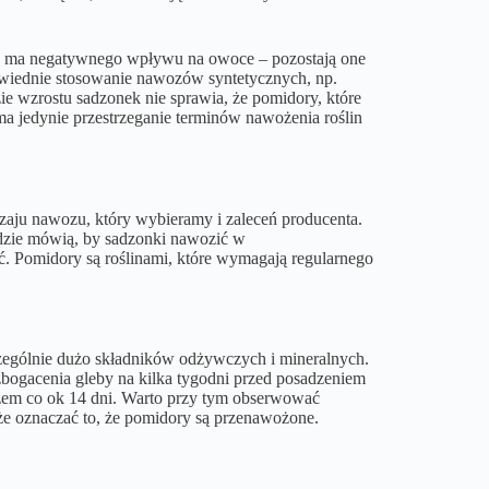
 ma negatywnego wpływu na owoce – pozostają one
wiednie stosowanie nawozów syntetycznych, np.
 wzrostu sadzonek nie sprawia, że pomidory, które
a jedynie przestrzeganie terminów nawożenia roślin
aju nawozu, który wybieramy i zaleceń producenta.
dzie mówią, by sadzonki nawozić w
 Pomidory są roślinami, które wymagają regularnego
zególnie dużo składników odżywczych i mineralnych.
bogacenia gleby na kilka tygodni przed posadzeniem
em co ok 14 dni. Warto przy tym obserwować
może oznaczać to, że pomidory są przenawożone.