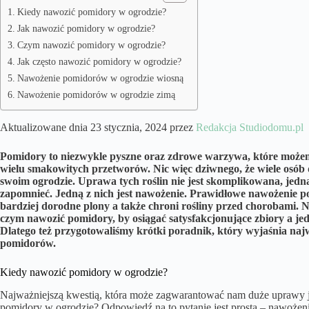
Kiedy nawozić pomidory w ogrodzie?
Jak nawozić pomidory w ogrodzie?
Czym nawozić pomidory w ogrodzie?
Jak często nawozić pomidory w ogrodzie?
Nawożenie pomidorów w ogrodzie wiosną
Nawożenie pomidorów w ogrodzie zimą
Aktualizowane dnia 23 stycznia, 2024 przez
Redakcja Studiodomu.pl
Pomidory to niezwykle pyszne oraz zdrowe warzywa, które może
wielu smakowitych przetworów. Nic więc dziwnego, że wiele osó
swoim ogrodzie. Uprawa tych roślin nie jest skomplikowana, jednak
zapomnieć. Jedną z nich jest nawożenie. Prawidłowe nawożenie p
bardziej dorodne plony a także chroni rośliny przed chorobami. Ni
czym nawozić pomidory, by osiągać satysfakcjonujące zbiory a je
Dlatego też przygotowaliśmy krótki poradnik, który wyjaśnia naj
pomidorów.
Kiedy nawozić pomidory w ogrodzie?
Najważniejszą kwestią, która może zagwarantować nam duże uprawy j
pomidory w ogrodzie? Odpowiedź na to pytanie jest prosta – nawoże