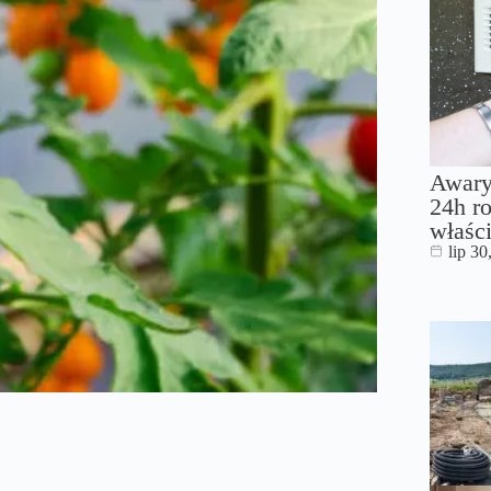
Awary
24h ro
właści
lip 30