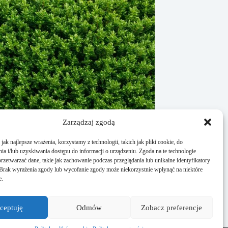
Zarządzaj zgodą
ak najlepsze wrażenia, korzystamy z technologii, takich jak pliki cookie, do
a i/lub uzyskiwania dostępu do informacji o urządzeniu. Zgoda na te technologie
rzetwarzać dane, takie jak zachowanie podczas przeglądania lub unikalne identyfikatory
e. Brak wyrażenia zgody lub wycofanie zgody może niekorzystnie wpłynąć na niektóre
żyć bukszpan? Praktyczne porady
e.
ycznia, 2026
ceptuję
Odmów
Zobacz preferencje