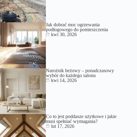
Jak dobrać moc ogrzewania
podłogowego do pomieszczenia
kwi 30, 2026
Narożnik beżowy – ponadczasowy
wybór do każdego salonu
kwi 14, 2026
Co to jest poddasze użytkowe i jakie
musi spełniać wymagania?
lut 17, 2026