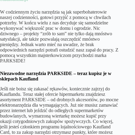
W codziennym życiu narzędzia są jak superbohaterowie
naszej codzienności, gotowi przyjść z pomocą w chwilach
potrzeby. W końcu wielu z nas decyduje się samodzielne
wykonywać większość prac w domu i ogrodzie. Nic
dziwnego – projekty “zrób to sam” nie tylko dają mnóstwo
satysfakcji, ale także pozwalają oszczędzić mnóstwo
pieniędzy. Jednak warto mieć na uwadze, że brak
odpowiednich narzędzi potrafi ostudzić nasz zapał do pracy. Z
pomocą wszystkim majsterkowiczom przychodzi marka
PARKSIDE!
Niezawodne narzędzia PARKSIDE – teraz kupisz je w
sklepach Kaufland
Jeśli nie boisz się zakasać rękawów, koniecznie zajrzyj do
Kauflandu. Teraz stałej ofercie hipermarketu znajdziesz
asortyment PARKSIDE – od drobnych akcesoriów, po mocne
elektronarzędzia dla wymagających. Już nie musisz zamawiać
przez internet lub jeździć do odległych supermarketów
budowlanych, wymarzoną wiertarkę możesz kupić przy
okazji cotygodniowych zakupów spożywczych. Co więcej,
jeśli jesteś członkiem programu lojalnościowego Kaufland
Card, to za zakup narzędzi otrzymasz punkty, które możesz