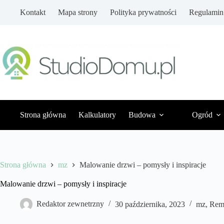
Przejdź
Kontakt
Mapa strony
Polityka prywatności
Regulamin
do
treści
Strona główna
Kalkulatory
Budowa
Ogród
Strona główna
mz
Malowanie drzwi – pomysły i inspiracje
Malowanie drzwi – pomysły i inspiracje
Redaktor zewnetrzny
30 października, 2023
mz
,
Rem