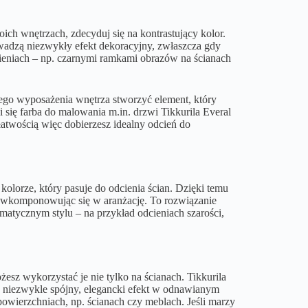
ch wnętrzach, zdecyduj się na kontrastujący kolor.
wadzą niezwykły efekt dekoracyjny, zwłaszcza gdy
eniach – np. czarnymi ramkami obrazów na ścianach
ego wyposażenia wnętrza stworzyć element, który
 się farba do malowania m.in. drzwi Tikkurila Everal
łatwością więc dobierzesz idealny odcień do
orze, który pasuje do odcienia ścian. Dzięki temu
ie wkomponowując się w aranżację. To rozwiązanie
tycznym stylu – na przykład odcieniach szarości,
sz wykorzystać je nie tylko na ścianach. Tikkurila
e niezwykle spójny, elegancki efekt w odnawianym
owierzchniach, np. ścianach czy meblach. Jeśli marzy