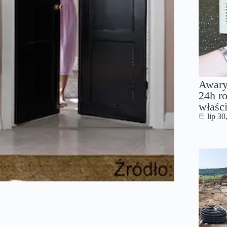
Awary
24h ro
właści
lip 30