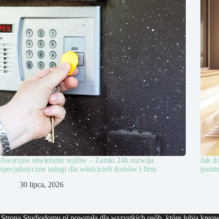
Awaryjne otwieranie sejfów – Zamki 24h rozwija
Jak d
specjalistyczne usługi dla właścicieli domów i firm
pomie
30 lipca, 2026
Strona Studiodomu.pl powstała dla wszystkich osób, które lubią kreowa