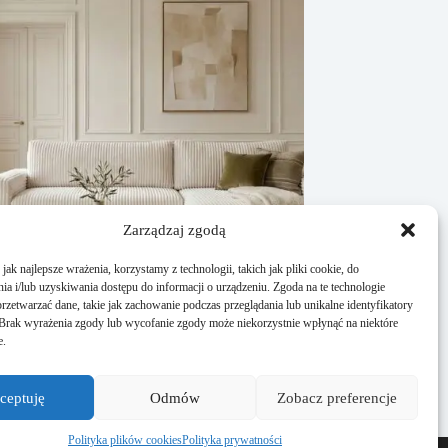
Zarządzaj zgodą
ak najlepsze wrażenia, korzystamy z technologii, takich jak pliki cookie, do
a i/lub uzyskiwania dostępu do informacji o urządzeniu. Zgoda na te technologie
rzetwarzać dane, takie jak zachowanie podczas przeglądania lub unikalne identyfikatory
e. Brak wyrażenia zgody lub wycofanie zgody może niekorzystnie wpłynąć na niektóre
eżowy – ponadczasowy wybór do każdego
e.
ietnia, 2026
ceptuję
Odmów
Zobacz preferencje
Polityka plików cookies
Polityka prywatności
iczne porady o wnętrzu, ogrodzie czy remontach.