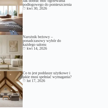
Jak dobrać moc ogrzewania
podłogowego do pomieszczenia
kwi 30, 2026
Narożnik beżowy –
ponadczasowy wybór do
każdego salonu
kwi 14, 2026
Co to jest poddasze użytkowe i
jakie musi spełniać wymagania?
lut 17, 2026