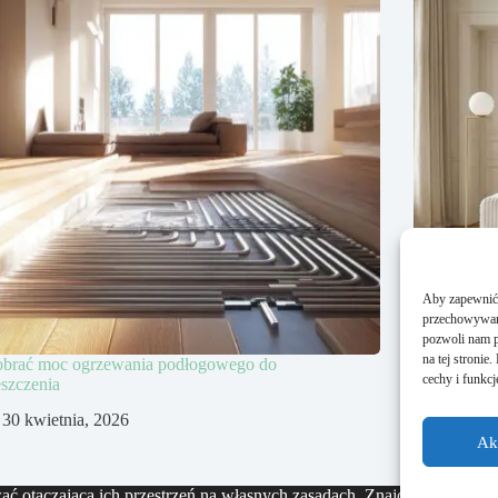
Aby zapewnić j
przechowywani
pozwoli nam p
na tej stroni
obrać moc ogrzewania podłogowego do
Narożnik b
cechy i funkcj
szczenia
salonu
30 kwietnia, 2026
14 kw
Ak
ć otaczającą ich przestrzeń na własnych zasadach. Znajdziecie tutaj l