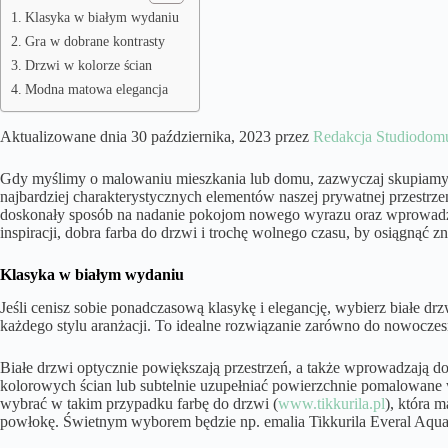
Klasyka w białym wydaniu
Gra w dobrane kontrasty
Drzwi w kolorze ścian
Modna matowa elegancja
Aktualizowane dnia 30 października, 2023 przez
Redakcja Studiodomu
Gdy myślimy o malowaniu mieszkania lub domu, zazwyczaj skupiamy s
najbardziej charakterystycznych elementów naszej prywatnej przestrz
doskonały sposób na nadanie pokojom nowego wyrazu oraz wprowadzen
inspiracji, dobra farba do drzwi i trochę wolnego czasu, by osiągnąć z
Klasyka w białym wydaniu
Jeśli cenisz sobie ponadczasową klasykę i elegancję, wybierz białe dr
każdego stylu aranżacji. To idealne rozwiązanie zarówno do nowoczes
Białe drzwi optycznie powiększają przestrzeń, a także wprowadzają d
kolorowych ścian lub subtelnie uzupełniać powierzchnie pomalowane w
wybrać w takim przypadku farbę do drzwi (
www.tikkurila.pl
), która m
powłokę. Świetnym wyborem będzie np. emalia Tikkurila Everal Aqua