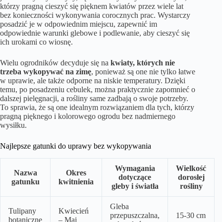
którzy pragną cieszyć się pięknem kwiatów przez wiele lat
bez konieczności wykonywania corocznych prac. Wystarczy
posadzić je w odpowiednim miejscu, zapewnić im
odpowiednie warunki glebowe i podlewanie, aby cieszyć się
ich urokami co wiosnę.
Wielu ogrodników decyduje się na
kwiaty, których nie
trzeba wykopywać na zimę
, ponieważ są one nie tylko łatwe
w uprawie, ale także odporne na niskie temperatury. Dzięki
temu, po posadzeniu cebulek, można praktycznie zapomnieć o
dalszej pielęgnacji, a rośliny same zadbają o swoje potrzeby.
To sprawia, że są one idealnym rozwiązaniem dla tych, którzy
pragną pięknego i kolorowego ogrodu bez nadmiernego
wysiłku.
Najlepsze gatunki do uprawy bez wykopywania
Wymagania
Wielkość
Nazwa
Okres
dotyczące
dorosłej
gatunku
kwitnienia
gleby i światła
rośliny
Gleba
Tulipany
Kwiecień
przepuszczalna,
15-30 cm
botaniczne
– Maj