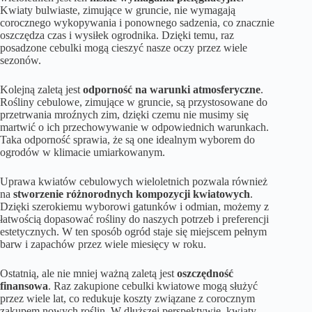
Kwiaty bulwiaste, zimujące w gruncie, nie wymagają
corocznego wykopywania i ponownego sadzenia, co znacznie
oszczędza czas i wysiłek ogrodnika. Dzięki temu, raz
posadzone cebulki mogą cieszyć nasze oczy przez wiele
sezonów.
Kolejną zaletą jest
odporność na warunki atmosferyczne
.
Rośliny cebulowe, zimujące w gruncie, są przystosowane do
przetrwania mroźnych zim, dzięki czemu nie musimy się
martwić o ich przechowywanie w odpowiednich warunkach.
Taka odporność sprawia, że są one idealnym wyborem do
ogrodów w klimacie umiarkowanym.
Uprawa kwiatów cebulowych wieloletnich pozwala również
na
stworzenie różnorodnych kompozycji kwiatowych
.
Dzięki szerokiemu wyborowi gatunków i odmian, możemy z
łatwością dopasować rośliny do naszych potrzeb i preferencji
estetycznych. W ten sposób ogród staje się miejscem pełnym
barw i zapachów przez wiele miesięcy w roku.
Ostatnią, ale nie mniej ważną zaletą jest
oszczędność
finansowa
. Raz zakupione cebulki kwiatowe mogą służyć
przez wiele lat, co redukuje koszty związane z corocznym
zakupem nowych roślin. W dłuższej perspektywie, kwiaty