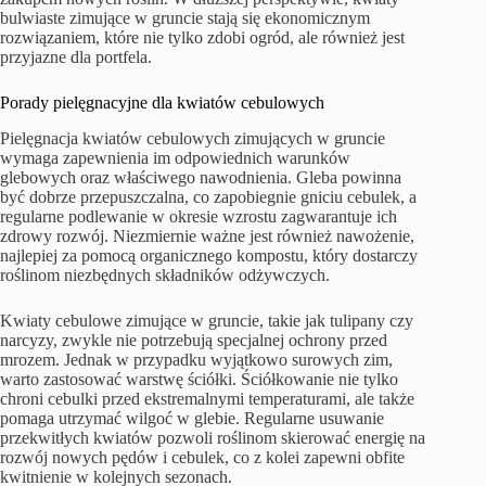
bulwiaste zimujące w gruncie stają się ekonomicznym
rozwiązaniem, które nie tylko zdobi ogród, ale również jest
przyjazne dla portfela.
Porady pielęgnacyjne dla kwiatów cebulowych
Pielęgnacja kwiatów cebulowych zimujących w gruncie
wymaga zapewnienia im odpowiednich warunków
glebowych oraz właściwego nawodnienia. Gleba powinna
być dobrze przepuszczalna, co zapobiegnie gniciu cebulek, a
regularne podlewanie w okresie wzrostu zagwarantuje ich
zdrowy rozwój. Niezmiernie ważne jest również nawożenie,
najlepiej za pomocą organicznego kompostu, który dostarczy
roślinom niezbędnych składników odżywczych.
Kwiaty cebulowe zimujące w gruncie, takie jak tulipany czy
narcyzy, zwykle nie potrzebują specjalnej ochrony przed
mrozem. Jednak w przypadku wyjątkowo surowych zim,
warto zastosować warstwę ściółki. Ściółkowanie nie tylko
chroni cebulki przed ekstremalnymi temperaturami, ale także
pomaga utrzymać wilgoć w glebie. Regularne usuwanie
przekwitłych kwiatów pozwoli roślinom skierować energię na
rozwój nowych pędów i cebulek, co z kolei zapewni obfite
kwitnienie w kolejnych sezonach.