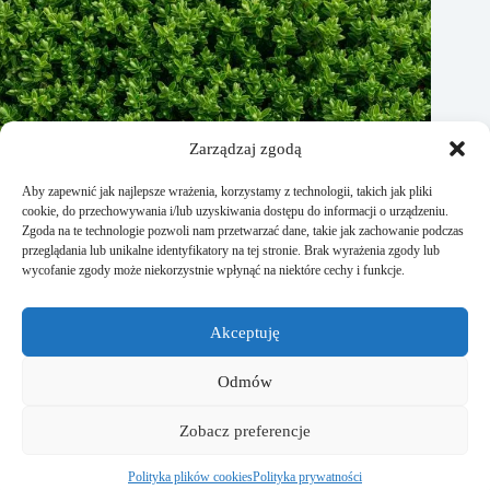
Zarządzaj zgodą
Aby zapewnić jak najlepsze wrażenia, korzystamy z technologii, takich jak pliki
cookie, do przechowywania i/lub uzyskiwania dostępu do informacji o urządzeniu.
Zgoda na te technologie pozwoli nam przetwarzać dane, takie jak zachowanie podczas
przeglądania lub unikalne identyfikatory na tej stronie. Brak wyrażenia zgody lub
wycofanie zgody może niekorzystnie wpłynąć na niektóre cechy i funkcje.
Jak rozmnożyć bukszpan? Praktyczne porady
Akceptuję
15 stycznia, 2026
Odmów
Strona Studiodomu.pl powstała dla wszystkich osób, które
Zobacz preferencje
lubią kreować otaczającą ich przestrzeń na własnych
zasadach. Znajdziecie tutaj liczne porady o wnętrzu, ogrodzie
czy remontach.
Polityka plików cookies
Polityka prywatności