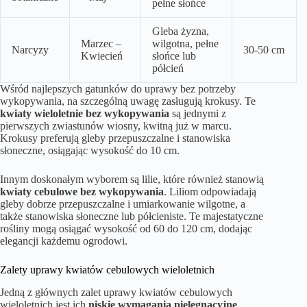
pełne słońce
Gleba żyzna,
Marzec –
wilgotna, pełne
Narcyzy
30-50 cm
Kwiecień
słońce lub
półcień
Wśród najlepszych gatunków do uprawy bez potrzeby
wykopywania, na szczególną uwagę zasługują krokusy. Te
kwiaty wieloletnie bez wykopywania
są jednymi z
pierwszych zwiastunów wiosny, kwitną już w marcu.
Krokusy preferują gleby przepuszczalne i stanowiska
słoneczne, osiągając wysokość do 10 cm.
Innym doskonałym wyborem są lilie, które również stanowią
kwiaty cebulowe bez wykopywania
. Liliom odpowiadają
gleby dobrze przepuszczalne i umiarkowanie wilgotne, a
także stanowiska słoneczne lub półcieniste. Te majestatyczne
rośliny mogą osiągać wysokość od 60 do 120 cm, dodając
elegancji każdemu ogrodowi.
Zalety uprawy kwiatów cebulowych wieloletnich
Jedną z głównych zalet uprawy kwiatów cebulowych
wieloletnich jest ich
niskie wymagania pielęgnacyjne
.