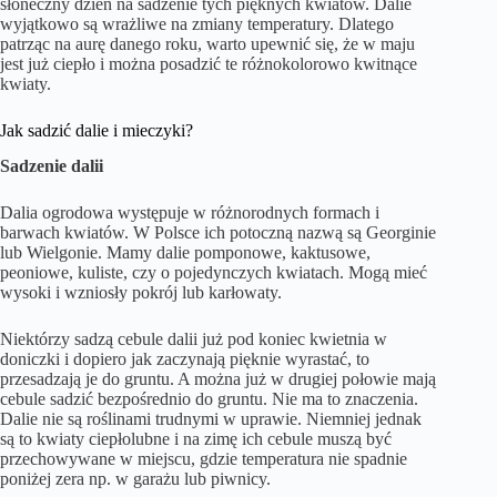
słoneczny dzień na sadzenie tych pięknych kwiatów. Dalie
wyjątkowo są wrażliwe na zmiany temperatury. Dlatego
patrząc na aurę danego roku, warto upewnić się, że w maju
jest już ciepło i można posadzić te różnokolorowo kwitnące
kwiaty.
Jak sadzić dalie i mieczyki?
Sadzenie dalii
Dalia ogrodowa występuje w różnorodnych formach i
barwach kwiatów. W Polsce ich potoczną nazwą są Georginie
lub Wielgonie. Mamy dalie pomponowe, kaktusowe,
peoniowe, kuliste, czy o pojedynczych kwiatach. Mogą mieć
wysoki i wzniosły pokrój lub karłowaty.
Niektórzy sadzą cebule dalii już pod koniec kwietnia w
doniczki i dopiero jak zaczynają pięknie wyrastać, to
przesadzają je do gruntu. A można już w drugiej połowie mają
cebule sadzić bezpośrednio do gruntu. Nie ma to znaczenia.
Dalie nie są roślinami trudnymi w uprawie. Niemniej jednak
są to kwiaty ciepłolubne i na zimę ich cebule muszą być
przechowywane w miejscu, gdzie temperatura nie spadnie
poniżej zera np. w garażu lub piwnicy.