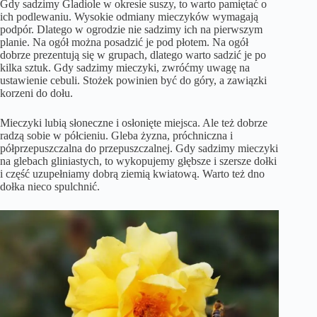
Gdy sadzimy Gladiole w okresie suszy, to warto pamiętać o
ich podlewaniu. Wysokie odmiany mieczyków wymagają
podpór. Dlatego w ogrodzie nie sadzimy ich na pierwszym
planie. Na ogół można posadzić je pod płotem. Na ogół
dobrze prezentują się w grupach, dlatego warto sadzić je po
kilka sztuk. Gdy sadzimy mieczyki, zwróćmy uwagę na
ustawienie cebuli. Stożek powinien być do góry, a zawiązki
korzeni do dołu.
Mieczyki lubią słoneczne i osłonięte miejsca. Ale też dobrze
radzą sobie w półcieniu. Gleba żyzna, próchniczna i
półprzepuszczalna do przepuszczalnej. Gdy sadzimy mieczyki
na glebach gliniastych, to wykopujemy głębsze i szersze dołki
i część uzupełniamy dobrą ziemią kwiatową. Warto też dno
dołka nieco spulchnić.