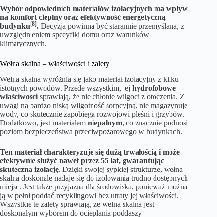
Wybór odpowiednich materiałów izolacyjnych ma wpływ
na komfort cieplny oraz efektywność energetyczną
[8]
budynku
.
Decyzja powinna być starannie przemyślana, z
uwzględnieniem specyfiki domu oraz warunków
klimatycznych.
Wełna skalna – właściwości i zalety
Wełna skalna wyróżnia się jako materiał izolacyjny z kilku
istotnych powodów. Przede wszystkim, jej
hydrofobowe
właściwości
sprawiają, że nie chłonie wilgoci z otoczenia. Z
uwagi na bardzo niską wilgotność sorpcyjną, nie magazynuje
wody, co skutecznie zapobiega rozwojowi pleśni i grzybów.
Dodatkowo, jest materiałem
niepalnym
, co znacznie podnosi
poziom bezpieczeństwa przeciwpożarowego w budynkach.
Ten materiał charakteryzuje się dużą trwałością i może
efektywnie służyć nawet przez 55 lat, gwarantując
skuteczną izolację.
Dzięki swojej sypkiej strukturze, wełna
skalna doskonale nadaje się do izolowania trudno dostępnych
miejsc. Jest także przyjazna dla środowiska, ponieważ można
ją w pełni poddać recyklingowi bez utraty jej właściwości.
Wszystkie te zalety sprawiają, że wełna skalna jest
doskonałym wyborem do ocieplania poddaszy