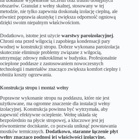
na dokładne wypełnienie szczelin oraz trudno dostępnych
obszarów. Granulat z wełny skalnej, stosowany w tej
metodzie, nie tylko zapewnia doskonałą izolację cieplną, ale
również poprawia akustykę i zwiększa odporność ogniową
dzięki swoim niepalnym właściwościom.
Dodatkowo, istotne jest użycie
warstwy paroizolacyjnej
.
Chroni ona przed wilgocią i zapobiega kondensacji pary
wodnej w konstrukcji stropu. Dobrze wykonana paroizolacja
skutecznie eliminuje problemy związane z wilgocią,
utrzymując zdrowy mikroklimat w budynku. Profesjonalnie
ocieplone poddasze z zastosowaniem nowoczesnych
technologii i materiałów znacząco zwiększa komfort cieplny i
obniża koszty ogrzewania.
Konstrukcja stropu i montaż wełny
Poprawne wykonanie stropu na poddaszu, które nie jest
użytkowane, ma ogromne znaczenie dla instalacji wełny
izolacyjnej. Konstrukcja powinna być wytrzymała, aby
zapewnić efektywne ocieplenie. Wełnę układa się
bezpośrednio na płycie stropowej, a kluczowe jest jej
równomierne dociskanie, co pozwala uniknąć powstawania
mostków termicznych.
Dodatkowo, staranne łączenie płyt
wełny znacząco podnosi jej właściwości izolacyjne,