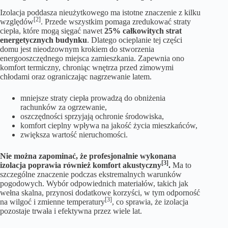
Izolacja poddasza nieużytkowego ma istotne znaczenie z kilku
[2]
względów
. Przede wszystkim pomaga zredukować straty
ciepła, które mogą sięgać nawet
25% całkowitych strat
energetycznych budynku
. Dlatego ocieplanie tej części
domu jest nieodzownym krokiem do stworzenia
energooszczędnego miejsca zamieszkania. Zapewnia ono
komfort termiczny, chroniąc wnętrza przed zimowymi
chłodami oraz ograniczając nagrzewanie latem.
mniejsze straty ciepła prowadzą do obniżenia
rachunków za ogrzewanie,
oszczędności sprzyjają ochronie środowiska,
komfort cieplny wpływa na jakość życia mieszkańców,
zwiększa wartość nieruchomości.
Nie można zapominać, że profesjonalnie wykonana
[3]
izolacja poprawia również komfort akustyczny
.
Ma to
szczególne znaczenie podczas ekstremalnych warunków
pogodowych. Wybór odpowiednich materiałów, takich jak
wełna skalna, przynosi dodatkowe korzyści, w tym odporność
[3]
na wilgoć i zmienne temperatury
, co sprawia, że izolacja
pozostaje trwała i efektywna przez wiele lat.