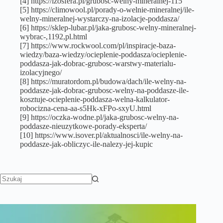
[4] https://izosfera.pl/grubosc-welny-mineralnej-115
[5] https://climowool.pl/porady-o-welnie-mineralnej/ile-
welny-mineralnej-wystarczy-na-izolacje-poddasza/
[6] https://sklep-lubar.pl/jaka-grubosc-welny-mineralnej-
wybrac-,1192,pl.html
[7] https://www.rockwool.com/pl/inspiracje-baza-
wiedzy/baza-wiedzy/ocieplenie-poddasza/ocieplenie-
poddasza-jak-dobrac-grubosc-warstwy-materialu-
izolacyjnego/
[8] https://muratordom.pl/budowa/dach/ile-welny-na-
poddasze-jak-dobrac-grubosc-welny-na-poddasze-ile-
kosztuje-ocieplenie-poddasza-welna-kalkulator-
robocizna-cena-aa-s5Hk-xFPo-sxyU.html
[9] https://oczka-wodne.pl/jaka-grubosc-welny-na-
poddasze-nieuzytkowe-porady-eksperta/
[10] https://www.isover.pl/aktualnosci/ile-welny-na-
poddasze-jak-obliczyc-ile-nalezy-jej-kupic
Brak
wyników