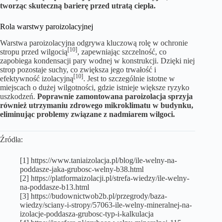
tworząc skuteczną barierę przed utratą ciepła.
Rola warstwy paroizolacyjnej
Warstwa paroizolacyjna odgrywa kluczową rolę w ochronie
[10]
stropu przed wilgocią
, zapewniając szczelność, co
zapobiega kondensacji pary wodnej w konstrukcji. Dzięki niej
strop pozostaje suchy, co zwiększa jego trwałość i
[10]
efektywność izolacyjną
. Jest to szczególnie istotne w
miejscach o dużej wilgotności, gdzie istnieje większe ryzyko
uszkodzeń.
Poprawnie zamontowana paroizolacja sprzyja
również utrzymaniu zdrowego mikroklimatu w budynku,
eliminując problemy związane z nadmiarem wilgoci.
Źródła:
[1] https://www.taniaizolacja.pl/blog/ile-welny-na-
poddasze-jaka-grubosc-welny-b38.html
[2] https://platformaizolacji.pl/strefa-wiedzy/ile-welny-
na-poddasze-b13.html
[3] https://budownictwob2b.pl/przegrody/baza-
wiedzy/sciany-i-stropy/57063-ile-welny-mineralnej-na-
izolacje-poddasza-grubosc-typ-i-kalkulacja