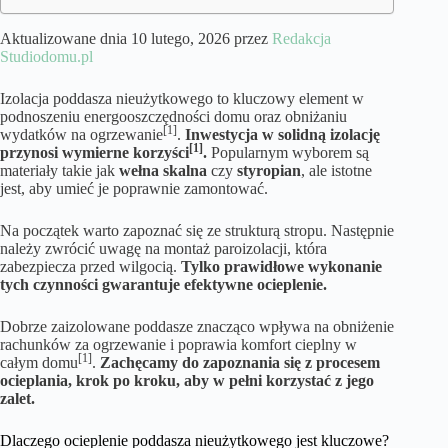
Aktualizowane dnia 10 lutego, 2026 przez
Redakcja
Studiodomu.pl
Izolacja poddasza nieużytkowego to kluczowy element w
podnoszeniu energooszczędności domu oraz obniżaniu
[1]
wydatków na ogrzewanie
.
Inwestycja w solidną izolację
[1]
przynosi wymierne korzyści
.
Popularnym wyborem są
materiały takie jak
wełna skalna
czy
styropian
, ale istotne
jest, aby umieć je poprawnie zamontować.
Na początek warto zapoznać się ze strukturą stropu. Następnie
należy zwrócić uwagę na montaż paroizolacji, która
zabezpiecza przed wilgocią.
Tylko prawidłowe wykonanie
tych czynności gwarantuje efektywne ocieplenie.
Dobrze zaizolowane poddasze znacząco wpływa na obniżenie
rachunków za ogrzewanie i poprawia komfort cieplny w
[1]
całym domu
.
Zachęcamy do zapoznania się z procesem
ocieplania, krok po kroku, aby w pełni korzystać z jego
zalet.
Dlaczego ocieplenie poddasza nieużytkowego jest kluczowe?