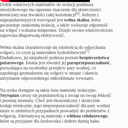
Dobór właściwych materiałów do izolacji poddasza
nieużytkowego ma ogromne znaczenie dla skuteczności
[6]
termicznej oraz trwałości całej konstrukcji
. Jednym z
najpopularniejszych rozwiązań jest
wełna skalna
, która
gwarantuje znakomitą izolację, a także wykazuje odporność
na wilgoć i wahania temperatur. Dzięki swoim właściwościom
zapewnia długotrwałą efektywność.
Wełna skalna charakteryzuje się zdolnością do odpychania
[7]
wilgoci, co czyni ją materiałem hydrofobowym
.
Dodatkowo, jej niepalność podnosi poziom
bezpieczeństwa
pożarowego
. Istotna jest również jej
paroprzepuszczalność
,
pozwalająca na swobodny przepływ pary wodnej, co
zapobiega gromadzeniu się wilgoci w stropie i ułatwia
utrzymanie odpowiedniego mikroklimatu wewnątrz.
Na rynku dostępne są także inne materiały izolacyjne.
Styropian
cieszy się popularnością z uwagi na swoją lekkość
i prostotę montażu. Choć jest ekonomiczny i skutecznie
izoluje termicznie, jego nieprzepuszczalność dla pary wodnej
może w niektórych przypadkach prowadzić do problemów z
wilgocią. Alternatywą są materiały z
włókna celulozowego
,
które są przyjazne dla środowiska i dobrze tłumią hałas.