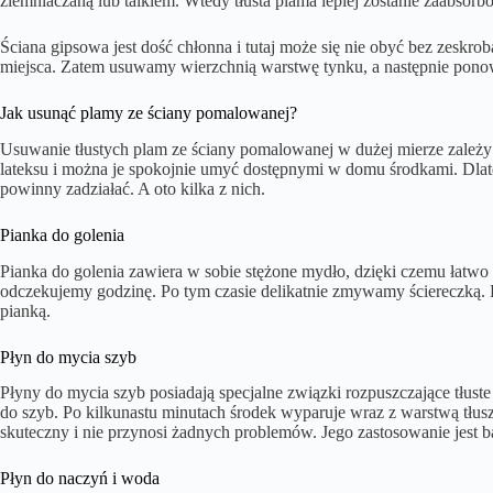
ziemniaczaną lub talkiem. Wtedy tłusta plama lepiej zostanie zaabsor
Ściana gipsowa jest dość chłonna i tutaj może się nie obyć bez zesk
miejsca. Zatem usuwamy wierzchnią warstwę tynku, a następnie pono
Jak usunąć plamy ze ściany pomalowanej?
Usuwanie tłustych plam ze ściany pomalowanej w dużej mierze zależy 
lateksu i można je spokojnie umyć dostępnymi w domu środkami. D
powinny zadziałać. A oto kilka z nich.
Pianka do golenia
Pianka do golenia zawiera w sobie stężone mydło, dzięki czemu łatwo
odczekujemy godzinę. Po tym czasie delikatnie zmywamy ściereczką. 
pianką.
Płyn do mycia szyb
Płyny do mycia szyb posiadają specjalne związki rozpuszczające tłus
do szyb. Po kilkunastu minutach środek wyparuje wraz z warstwą tłuszc
skuteczny i nie przynosi żadnych problemów. Jego zastosowanie jest ba
Płyn do naczyń i woda