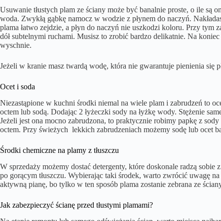
Usuwanie tłustych plam ze ściany może być banalnie proste, o ile są o
woda. Zwykłą gąbkę namocz w wodzie z płynem do naczyń. Nakładasz 
plama łatwo zejdzie, a płyn do naczyń nie uszkodzi koloru. Przy tym za
dół subtelnymi ruchami. Musisz to zrobić bardzo delikatnie. Na konie
wyschnie.
Jeżeli w kranie masz twardą wodę, która nie gwarantuje pienienia się 
Ocet i soda
Niezastąpione w kuchni środki niemal na wiele plam i zabrudzeń to o
octem lub sodą. Dodając 2 łyżeczki sody na łyżkę wody. Stężenie same
Jeżeli jest ona mocno zabrudzona, to praktycznie robimy papkę z so
octem. Przy świeżych lekkich zabrudzeniach możemy sodę lub ocet ba
Środki chemiczne na plamy z tłuszczu
W sprzedaży możemy dostać detergenty, które doskonale radzą sobie z
po gorącym tłuszczu. Wybierając taki środek, warto zwrócić uwagę n
aktywną pianę, bo tylko w ten sposób plama zostanie zebrana ze ściany
Jak zabezpieczyć ścianę przed tłustymi plamami?