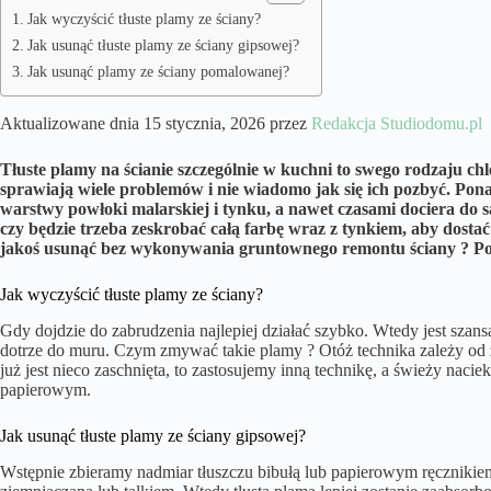
Jak wyczyścić tłuste plamy ze ściany?
Jak usunąć tłuste plamy ze ściany gipsowej?
Jak usunąć plamy ze ściany pomalowanej?
Aktualizowane dnia 15 stycznia, 2026 przez
Redakcja Studiodomu.pl
Tłuste plamy na ścianie szczególnie w kuchni to swego rodzaju ch
sprawiają wiele problemów i nie wiadomo jak się ich pozbyć. Pon
warstwy powłoki malarskiej i tynku, a nawet czasami dociera do 
czy będzie trzeba zeskrobać całą farbę wraz z tynkiem, aby dostać si
jakoś usunąć bez wykonywania gruntownego remontu ściany ? Pod
Jak wyczyścić tłuste plamy ze ściany?
Gdy dojdzie do zabrudzenia najlepiej działać szybko. Wtedy jest szansa
dotrze do muru. Czym zmywać takie plamy ? Otóż technika zależy od z
już jest nieco zaschnięta, to zastosujemy inną technikę, a świeży nac
papierowym.
Jak usunąć tłuste plamy ze ściany gipsowej?
Wstępnie zbieramy nadmiar tłuszczu bibułą lub papierowym ręcznikie