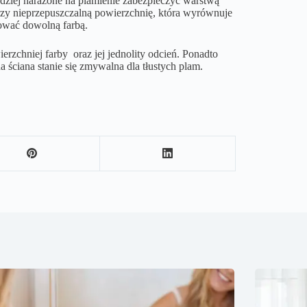
rdziej narażone na plamienie zabezpieczyć warstwą
orzy nieprzepuszczalną powierzchnię, która wyrównuje
ować dowolną farbą.
rzchniej farby oraz jej jednolity odcień. Ponadto
 ściana stanie się zmywalna dla tłustych plam.