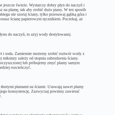
ne jeszcze świeże. Wystarczy dobry płyn do naczyń i
na plamę, tak aby zrobić dużo piany. W ten sposób
biegu nie szoruj ściany, tylko przesuwaj gąbką góra i
c osusz ścianę papierowym ręcznikiem. Poczekaj, aż
płynu do naczyń, to użyj wody destylowanej.
cet i soda. Zamiennie możemy zrobić roztwór wody z
j mikstury zależy od stopnia zabrudzenia ściany.
dy oczyszczonej lub próbujemy zmyć plamy samym
rdziej rozcieńczyć.
 tłustymi plamami na ścianie. Usuwają nawet plamy
a jego konsystencję. Zazwyczaj powinny zawierać
.