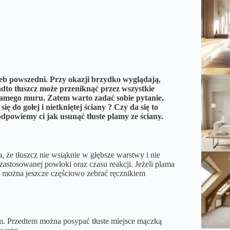
leb powszedni. Przy okazji brzydko wyglądają,
adto tłuszcz może przeniknąć przez wszystkie
samego muru. Zatem warto zadać sobie pytanie,
ę do gołej i nietkniętej ściany ? Czy da się to
powiemy ci jak usunąć tłuste plamy ze ściany.
, że tłuszcz nie wsiąknie w głębsze warstwy i nie
astosowanej powłoki oraz czasu reakcji. Jeżeli plama
iek można jeszcze częściowo zebrać ręcznikiem
m. Przedtem można posypać tłuste miejsce mączką