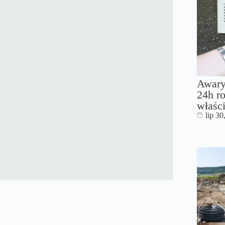
Awary
24h ro
właści
lip 30