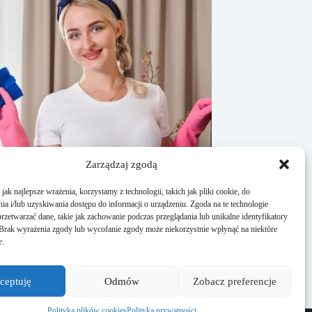
Zarządzaj zgodą
ak najlepsze wrażenia, korzystamy z technologii, takich jak pliki cookie, do
a i/lub uzyskiwania dostępu do informacji o urządzeniu. Zgoda na te technologie
rzetwarzać dane, takie jak zachowanie podczas przeglądania lub unikalne identyfikatory
e. Brak wyrażenia zgody lub wycofanie zgody może niekorzystnie wpłynąć na niektóre
ć ekran telewizora? Skuteczne i praktyczne
e.
ca, 2025
ceptuję
Odmów
Zobacz preferencje
Polityka plików cookies
Polityka prywatności