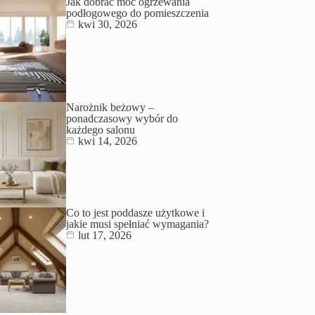
Jak dobrać moc ogrzewania
podłogowego do pomieszczenia
kwi 30, 2026
Narożnik beżowy –
ponadczasowy wybór do
każdego salonu
kwi 14, 2026
Co to jest poddasze użytkowe i
jakie musi spełniać wymagania?
lut 17, 2026