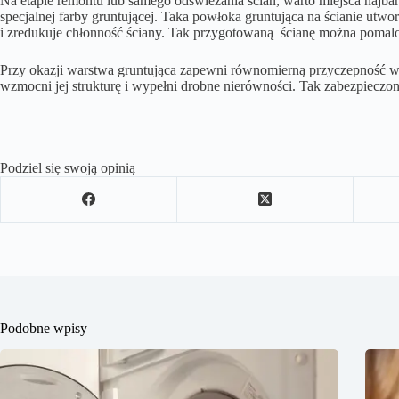
Na etapie remontu lub samego odświeżania ścian, warto miejsca najba
specjalnej farby gruntującej. Taka powłoka gruntująca na ścianie utw
i zredukuje chłonność ściany. Tak przygotowaną ścianę można pomal
Przy okazji warstwa gruntująca zapewni równomierną przyczepność wie
wzmocni jej strukturę i wypełni drobne nierówności. Tak zabezpieczona
Podziel się swoją opinią
Podobne wpisy