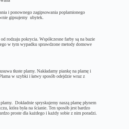
bowana
robania i ponownego zagipsowania poplamionego
wnie gipsujemy ubytek.
od rodzaju pokrycia. Współczesne farby są na bazie
latego w tym wypadku sprawdzone metody domowe
 usuwa tłuste plamy. Nakładamy piankę na plamę i
Plama w szybki i łatwy sposób odejdzie wraz z
te plamy. Dokładnie spryskujemy naszą plamę płynem
zu, która była na ścianie. Ten sposób jest bardzo
rdzo proste dla każdego i każdy sobie z nim poradzi.