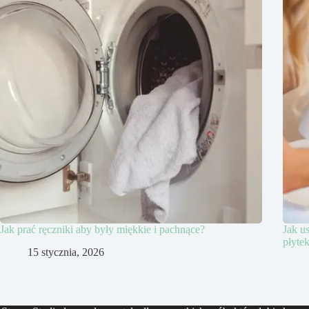
Jak prać ręczniki aby były miękkie i pachnące?
Jak u
płyte
15 stycznia, 2026