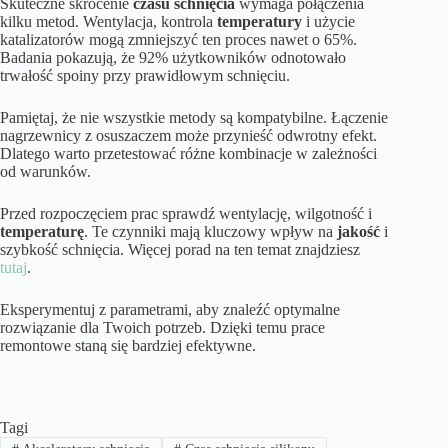
Skuteczne skrócenie
czasu schnięcia
wymaga połączenia
kilku metod. Wentylacja, kontrola
temperatury
i użycie
katalizatorów mogą zmniejszyć ten proces nawet o 65%.
Badania pokazują, że 92% użytkowników odnotowało
trwałość spoiny przy prawidłowym schnięciu.
Pamiętaj, że nie wszystkie metody są kompatybilne. Łączenie
nagrzewnicy z osuszaczem może przynieść odwrotny efekt.
Dlatego warto przetestować różne kombinacje w zależności
od warunków.
Przed rozpoczęciem prac sprawdź wentylację, wilgotność i
temperaturę
. Te czynniki mają kluczowy wpływ na
jakość
i
szybkość schnięcia. Więcej porad na ten temat znajdziesz
tutaj
.
Eksperymentuj z parametrami, aby znaleźć optymalne
rozwiązanie dla Twoich potrzeb. Dzięki temu prace
remontowe staną się bardziej efektywne.
Tagi