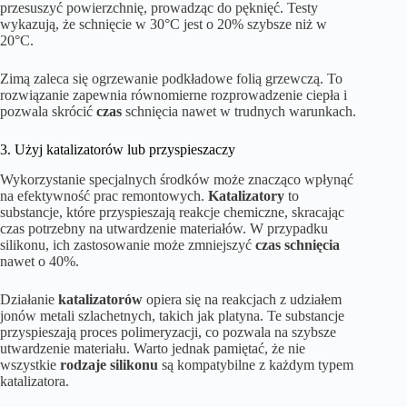
przesuszyć powierzchnię, prowadząc do pęknięć. Testy
wykazują, że schnięcie w 30°C jest o 20% szybsze niż w
20°C.
Zimą zaleca się ogrzewanie podkładowe folią grzewczą. To
rozwiązanie zapewnia równomierne rozprowadzenie ciepła i
pozwala skrócić
czas
schnięcia nawet w trudnych warunkach.
3. Użyj katalizatorów lub przyspieszaczy
Wykorzystanie specjalnych środków może znacząco wpłynąć
na efektywność prac remontowych.
Katalizatory
to
substancje, które przyspieszają reakcje chemiczne, skracając
czas potrzebny na utwardzenie materiałów. W przypadku
silikonu, ich zastosowanie może zmniejszyć
czas schnięcia
nawet o 40%.
Działanie
katalizatorów
opiera się na reakcjach z udziałem
jonów metali szlachetnych, takich jak platyna. Te substancje
przyspieszają proces polimeryzacji, co pozwala na szybsze
utwardzenie materiału. Warto jednak pamiętać, że nie
wszystkie
rodzaje silikonu
są kompatybilne z każdym typem
katalizatora.