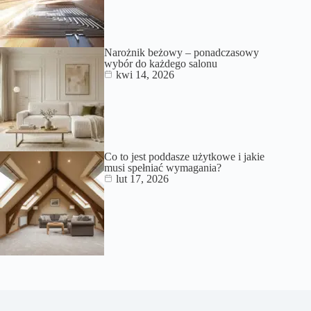
Narożnik beżowy – ponadczasowy
wybór do każdego salonu
kwi 14, 2026
Co to jest poddasze użytkowe i jakie
musi spełniać wymagania?
lut 17, 2026