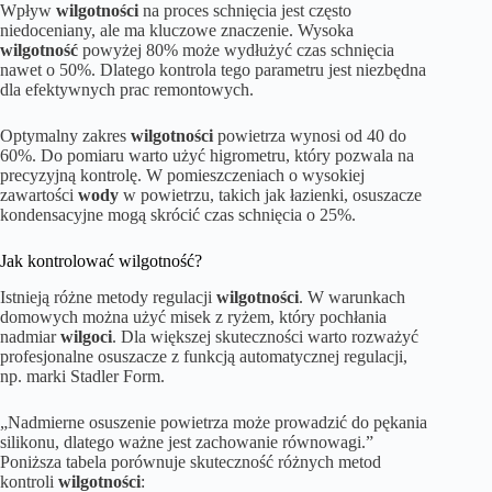
Wpływ
wilgotności
na proces schnięcia jest często
niedoceniany, ale ma kluczowe znaczenie. Wysoka
wilgotność
powyżej 80% może wydłużyć czas schnięcia
nawet o 50%. Dlatego kontrola tego parametru jest niezbędna
dla efektywnych prac remontowych.
Optymalny zakres
wilgotności
powietrza wynosi od 40 do
60%. Do pomiaru warto użyć higrometru, który pozwala na
precyzyjną kontrolę. W pomieszczeniach o wysokiej
zawartości
wody
w powietrzu, takich jak łazienki, osuszacze
kondensacyjne mogą skrócić czas schnięcia o 25%.
Jak kontrolować wilgotność?
Istnieją różne metody regulacji
wilgotności
. W warunkach
domowych można użyć misek z ryżem, który pochłania
nadmiar
wilgoci
. Dla większej skuteczności warto rozważyć
profesjonalne osuszacze z funkcją automatycznej regulacji,
np. marki Stadler Form.
„Nadmierne osuszenie powietrza może prowadzić do pękania
silikonu, dlatego ważne jest zachowanie równowagi.”
Poniższa tabela porównuje skuteczność różnych metod
kontroli
wilgotności
: