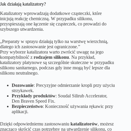
Jak działają katalizatory?
Katalizatory wprowadzają dodatkowe cząsteczki, które
inicjują reakcję chemiczną. W przypadku silikonu,
przyspieszają one łączenie się cząsteczek, co prowadzi do
szybszego utwardzenia.
„Preparaty w sprayu działają tylko na warstwę wierzchnią,
dlatego ich zastosowanie jest ograniczone.”
Przy wyborze katalizatora warto zwrócić uwagę na jego
kompatybilność z
rodzajem silikonu
. Na przykład,
katalizatory platynowe są szczególnie skuteczne w przypadku
silikonu sanitarnego, podczas gdy inne mogą być lepsze dla
silikonu neutralnego.
Dozowanie
: Precyzyjne odmierzanie kropli przy użyciu
strzykawek.
Przykłady produktów
: Soudal Silirub Accelerator,
Den Braven Speed Fix.
Bezpieczeństwo
: Konieczność używania rękawic przy
aplikacji.
Dzięki odpowiedniemu zastosowaniu
katalizatorów
, możesz
znacząco skrócić czas potrzebny na utwardzenie silikonu, co