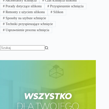
#
Akceleratory schnięcia
#
Czas schnięcia silikonu
#
Porady dotyczące silikonu
#
Przyspieszenie schnięcia
#
Remonty z użyciem silikonu
#
Silikon
#
Sposoby na szybsze schnięcie
#
Techniki przyspieszające schnięcie
#
Usprawnienie procesu schnięcia
Brak
wyników