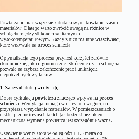
Powtarzanie prac wiąże się z dodatkowymi kosztami czasu i
materiałów. Dlatego warto zwrócić uwagę na różnice w
schnięciu między silikonem sanitarnym a
wysokotemperaturowym. Każdy z nich ma inne
właściwości
,
które wpływają na
proces
schnięcia.
Optymalizacja tego procesu przynosi korzyści zarówno
ekonomiczne, jak i ergonomiczne. Skrócenie czasu schnięcia
pozwala na szybsze zakończenie prac i uniknięcie
niepotrzebnych wydatków.
1. Zapewnij dobrą wentylację
Dobra cyrkulacja
powietrza
znacząco wpływa na
proces
schnięcia
. Wentylacja pomaga w usuwaniu wilgoci, co
przyspiesza wysychanie materiałów. W pomieszczeniach o
niskiej przepustowości, takich jak łazienki bez okien,
mechaniczna wymiana powietrza jest szczególnie ważna.
Ustawienie wentylatora w odległości 1-1.5 metra od
powierzchni może skrócić
czas schnięcia
nawet o 30%.