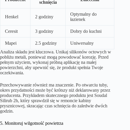
schnięcia
Optymalny do
Henkel
2 godziny
łazienek
Ceresit
3 godziny
Dobry do kuchni
Mapei
2.5 godziny
Uniwersalny
Analiza składu jest kluczowa. Unikaj silikonów octowych w
pobliżu metali, ponieważ mogą powodować korozję. Przed
pełnym użyciem, wykonaj próbną aplikację na małej
powierzchni, aby upewnić się, że produkt spełnia Twoje
oczekiwania.
Przechowywanie również ma znaczenie. Po otwarciu tuby,
okres przydatności może być krótszy niż deklarowany przez
producenta. Przykładem skutecznego produktu jest Soudal
Silirub 2h, który sprawdził się w remoncie kabiny
prysznicowej, skracając czas schnięcia do zaledwie dwóch
godzin.
5. Monitoruj wilgotność powietrza