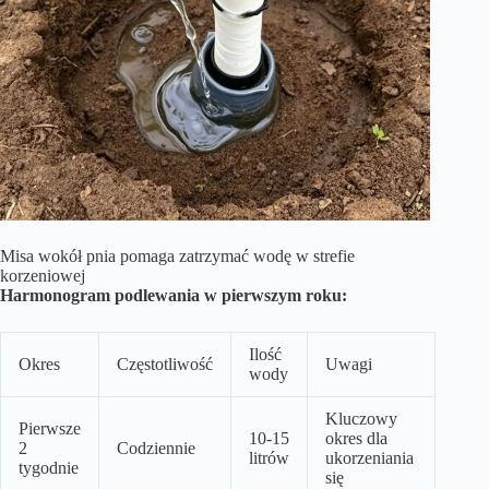
Misa wokół pnia pomaga zatrzymać wodę w strefie
korzeniowej
Harmonogram podlewania w pierwszym roku:
Ilość
Okres
Częstotliwość
Uwagi
wody
Kluczowy
Pierwsze
10-15
okres dla
2
Codziennie
litrów
ukorzeniania
tygodnie
się