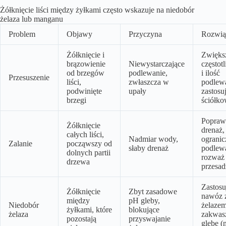
Żółknięcie liści między żyłkami często wskazuje na niedobór
żelaza lub manganu
Problem
Objawy
Przyczyna
Rozwią
Żółknięcie i
Zwięks
brązowienie
Niewystarczające
częstot
od brzegów
podlewanie,
i ilość
Przesuszenie
liści,
zwłaszcza w
podlewa
podwinięte
upały
zastosu
brzegi
ściółko
Popraw
Żółknięcie
drenaż,
całych liści,
Nadmiar wody,
ogranic
Zalanie
począwszy od
słaby drenaż
podlewa
dolnych partii
rozważ
drzewa
przesad
Zastosu
Żółknięcie
Zbyt zasadowe
nawóz 
między
pH gleby,
Niedobór
żelazem
żyłkami, które
blokujące
żelaza
zakwas
pozostają
przyswajanie
glebę (