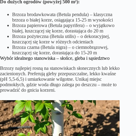
Do dużych ogrodów (powyżej 500 m²):
Brzoza brodawkowata (Betula pendula) – klasyczna
brzoza o białej korze, osiągająca 15-25 m wysokości
Brzoza papierowa (Betula papyrifera) – o wyjątkowo
białej, łuszczącej się korze, dorastająca do 20 m
Brzoza pożyteczna (Betula utilis) – o dekoracyjnej,
łuszczącej się korze w różnych odcieniach
Brzoza czarna (Betula nigra) – o ciemnobrązowej,
łuszczącej się korze, dorastająca do 15-20 m
Wybór idealnego stanowiska – słońce, gleba i sąsiedztwo
Brzozy najlepiej rosną na stanowiskach słonecznych lub lekko
zacienionych. Preferują gleby przepuszczalne, lekko kwaśne
(pH 5,5-6,5) i umiarkowanie wilgotne. Unikaj miejsc
podmokłych, gdzie woda długo zalega po deszczu – może to
prowadzić do gnicia korzeni.