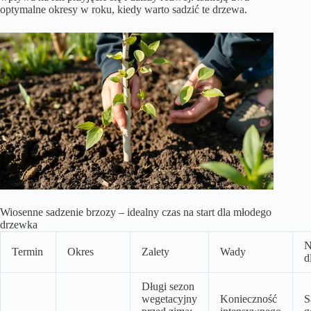
optymalne okresy w roku, kiedy warto sadzić te drzewa.
Wiosenne sadzenie brzozy – idealny czas na start dla młodego
drzewka
N
Termin
Okres
Zalety
Wady
d
Długi sezon
wegetacyjny
Konieczność
S