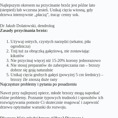
Najlepszym okresem na przycinanie brzóz jest późne lato
(sierpień) lub wczesna jesień. Unikaj cięcia wiosną, gdy
drzewa intensywnie „płaczą”, tracąc cenny sok.
Dr Jakub Dolatowski, dendrolog
Zasady przycinania brzóz:
Używaj ostrych, czystych narzędzi (sekator, piła
ogrodnicza)
Tnij tuż za obrączką gałęziową, nie zostawiając
kikutów
Nie przycinaj więcej niż 15-20% korony jednorazowo
Nie stosuj preparatów do zabezpieczania ran – brzozy
dobrze się goją naturalnie
Unikaj cięcia grubych gałęzi (powyżej 5 cm średnicy) –
brzozy źle znoszą duże rany
Najczęstsze problemy i pytania po posadzeniu
Nawet przy najlepszej opiece, młode brzozy mogą napotkać
różne problemy. Poznanie typowych trudności i sposobów ich
rozwiązywania pomoże Ci skutecznie reagować i zapewnić
drzewu optymalne warunki do rozwoju.