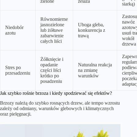
zielone
żelaza
siarką)
Zastosu
Równomierne
nawóz
jasnozielone
Uboga gleba,
Niedobór
azotow
lub żółtawe
konkurencja z
azotu
usuń tr
zabarwienie
trawą
wokół
całych liści
drzewa
Zapewn
Żółknięcie i
regular
opadanie
Naturalna reakcja
Stres po
podlewa
części liści
na zmianę
przesadzeniu
cierpli
krótko po
warunków
poczeka
posadzeniu
adaptac
Jak szybko rośnie brzoza i kiedy spodziewać się efektów?
Brzozy należą do szybko rosnących drzew, ale tempo wzrostu
zależy od odmiany, warunków glebowych i klimatycznych
oraz pielęgnacji.