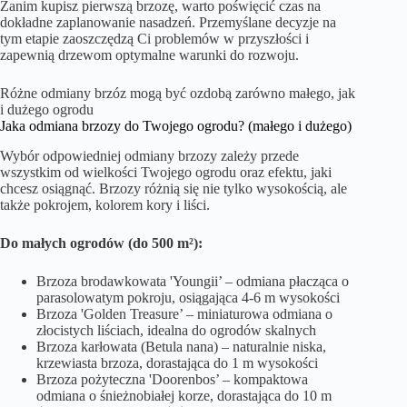
Zanim kupisz pierwszą brzozę, warto poświęcić czas na
dokładne zaplanowanie nasadzeń. Przemyślane decyzje na
tym etapie zaoszczędzą Ci problemów w przyszłości i
zapewnią drzewom optymalne warunki do rozwoju.
Różne odmiany brzóz mogą być ozdobą zarówno małego, jak
i dużego ogrodu
Jaka odmiana brzozy do Twojego ogrodu? (małego i dużego)
Wybór odpowiedniej odmiany brzozy zależy przede
wszystkim od wielkości Twojego ogrodu oraz efektu, jaki
chcesz osiągnąć. Brzozy różnią się nie tylko wysokością, ale
także pokrojem, kolorem kory i liści.
Do małych ogrodów (do 500 m²):
Brzoza brodawkowata 'Youngii’ – odmiana płacząca o
parasolowatym pokroju, osiągająca 4-6 m wysokości
Brzoza 'Golden Treasure’ – miniaturowa odmiana o
złocistych liściach, idealna do ogrodów skalnych
Brzoza karłowata (Betula nana) – naturalnie niska,
krzewiasta brzoza, dorastająca do 1 m wysokości
Brzoza pożyteczna 'Doorenbos’ – kompaktowa
odmiana o śnieżnobiałej korze, dorastająca do 10 m