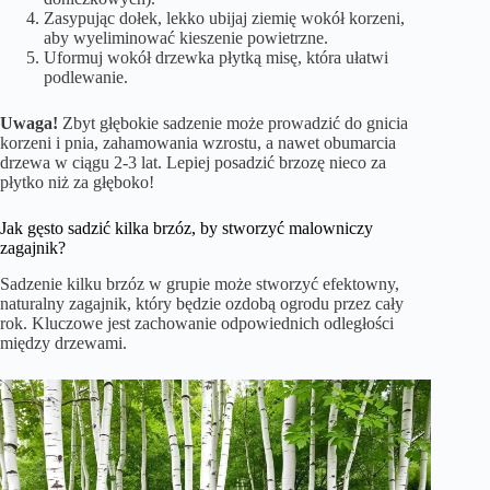
Zasypując dołek, lekko ubijaj ziemię wokół korzeni,
aby wyeliminować kieszenie powietrzne.
Uformuj wokół drzewka płytką misę, która ułatwi
podlewanie.
Uwaga!
Zbyt głębokie sadzenie może prowadzić do gnicia
korzeni i pnia, zahamowania wzrostu, a nawet obumarcia
drzewa w ciągu 2-3 lat. Lepiej posadzić brzozę nieco za
płytko niż za głęboko!
Jak gęsto sadzić kilka brzóz, by stworzyć malowniczy
zagajnik?
Sadzenie kilku brzóz w grupie może stworzyć efektowny,
naturalny zagajnik, który będzie ozdobą ogrodu przez cały
rok. Kluczowe jest zachowanie odpowiednich odległości
między drzewami.