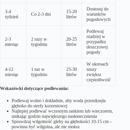
Dostosuj do
3-4
15-20
Co 2-3 dni
warunków
tydzień
litrów
pogodowych
Podlewaj
rzadziej w
2-3
2 razy w
20-25
przypadku
miesiąc
tygodniu
litrów
deszczowej
pogody
W okresach
4-12
1 raz w
25-30
suszy
miesiąc
tygodniu
litrów
zwiększ
częstotliwość
Wskazówki dotyczące podlewania:
Podlewaj wolno i dokładnie, aby woda przeniknęła
głęboko do strefy korzeniowej
Najlepiej podlewać wczesnym rankiem lub wieczorem,
unikając godzin największego nasłonecznienia
Sprawdzaj wilgotność gleby na głębokości 10-15 cm –
powinna być wilgotna, ale nie mokra