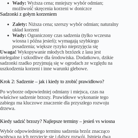
Wady:
Wyższa cena; mniejszy wybór odmian;
możliwość skręcenia korzeni w doniczce
Sadzonki z gołym korzeniem
Zalety:
Niższa cena; szerszy wybór odmian; naturalny
układ korzeni
Wady:
Ograniczony czas sadzenia (tylko wczesna
wiosna i późna jesień); wymagają szybkiego
posadzenia; większe ryzyko nieprzyjęcia się
Uwaga!
Wykopywanie młodych brzózek z lasu jest
nielegalne i szkodliwe dla środowiska. Dodatkowo, dzikie
sadzonki rzadko przyjmują się w ogrodach ze względu na
uszkodzenia korzeni i inne warunki glebowe.
Krok 2: Sadzenie – jak i kiedy to zrobić prawidłowo?
Po wyborze odpowiedniej odmiany i miejsca, czas na
właściwe sadzenie brzozy. Prawidłowe wykonanie tego
zabiegu ma kluczowe znaczenie dla przyszłego rozwoju
drzewa.
Kiedy sadzić brzozy? Najlepsze terminy – jesień vs wiosna
Wybór odpowiedniego terminu sadzenia brzóz znacząco
wpływa na ich przyjęcie się i dalszy rozwój. Istnieją dwa