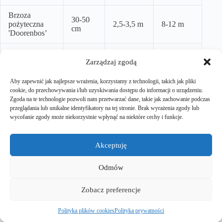
Brzoza
30-50
pożyteczna
2,5-3,5 m
8-12 m
cm
'Doorenbos’
Brzoza
20-30
Zarządzaj zgodą
'Youngii’
2-2,5 m
4-6 m
cm
(płacząca)
Aby zapewnić jak najlepsze wrażenia, korzystamy z technologii, takich jak pliki
cookie, do przechowywania i/lub uzyskiwania dostępu do informacji o urządzeniu.
Brzoza
Zgoda na te technologie pozwoli nam przetwarzać dane, takie jak zachowanie podczas
papierowa
40-60
3-4 m
15-20 m
przeglądania lub unikalne identyfikatory na tej stronie. Brak wyrażenia zgody lub
(Betula
cm
wycofanie zgody może niekorzystnie wpłynąć na niektóre cechy i funkcje.
papyrifera)
Kiedy spodziewać się efektów:
Akceptuję
Pierwszy rok:
Adaptacja do nowego miejsca, niewielki
przyrost, rozwój systemu korzeniowego
Odmów
2-3 rok:
Wyraźny przyrost wysokości, zagęszczenie
korony, widoczny charakter odmiany
4-5 rok:
Intensywny wzrost, wykształcenie
Zobacz preferencje
charakterystycznego pokroju
5-10 rok:
Pełne wykształcenie charakterystycznej białej
Polityka plików cookies
Polityka prywatności
kory (u odmian białokorych)