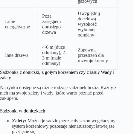
gazowych
Uwzględnij
Poza
docelową
Linie
zasięgiem
wysokość
energetyczne
dorosłego
wybranej
drzewa
odmiany
4-6 m (duże
Zapewnia
odmiany), 2-
Inne drzewa
przestrzeń dla
3 m (małe
rozwoju korony
odmiany)
Sadzonka z doniczki, z gołym korzeniem czy z lasu? Wady i
zalety
Na rynku dostępne są różne rodzaje sadzonek brzóz. Każdy z
nich ma swoje zalety i wady, które warto poznać przed
zakupem.
Sadzonki w doniczkach
Zalety:
Można je sadzić przez cały sezon wegetacyjny;
system korzeniowy pozostaje nienaruszony; łatwiejsze
przyjęcie się