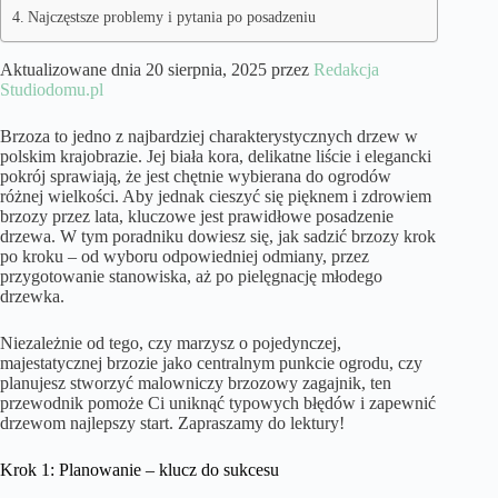
Najczęstsze problemy i pytania po posadzeniu
Aktualizowane dnia 20 sierpnia, 2025 przez
Redakcja
Studiodomu.pl
Brzoza to jedno z najbardziej charakterystycznych drzew w
polskim krajobrazie. Jej biała kora, delikatne liście i elegancki
pokrój sprawiają, że jest chętnie wybierana do ogrodów
różnej wielkości. Aby jednak cieszyć się pięknem i zdrowiem
brzozy przez lata, kluczowe jest prawidłowe posadzenie
drzewa. W tym poradniku dowiesz się, jak sadzić brzozy krok
po kroku – od wyboru odpowiedniej odmiany, przez
przygotowanie stanowiska, aż po pielęgnację młodego
drzewka.
Niezależnie od tego, czy marzysz o pojedynczej,
majestatycznej brzozie jako centralnym punkcie ogrodu, czy
planujesz stworzyć malowniczy brzozowy zagajnik, ten
przewodnik pomoże Ci uniknąć typowych błędów i zapewnić
drzewom najlepszy start. Zapraszamy do lektury!
Krok 1: Planowanie – klucz do sukcesu