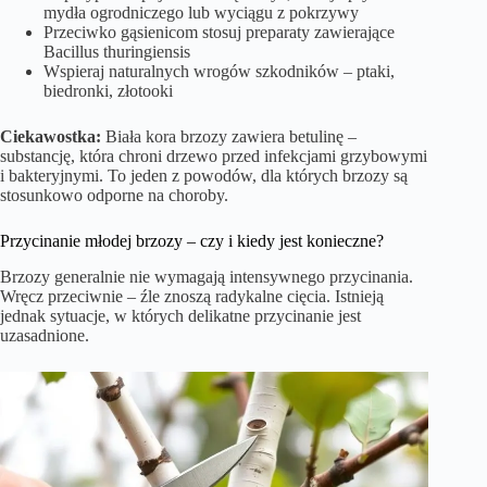
mydła ogrodniczego lub wyciągu z pokrzywy
Przeciwko gąsienicom stosuj preparaty zawierające
Bacillus thuringiensis
Wspieraj naturalnych wrogów szkodników – ptaki,
biedronki, złotooki
Ciekawostka:
Biała kora brzozy zawiera betulinę –
substancję, która chroni drzewo przed infekcjami grzybowymi
i bakteryjnymi. To jeden z powodów, dla których brzozy są
stosunkowo odporne na choroby.
Przycinanie młodej brzozy – czy i kiedy jest konieczne?
Brzozy generalnie nie wymagają intensywnego przycinania.
Wręcz przeciwnie – źle znoszą radykalne cięcia. Istnieją
jednak sytuacje, w których delikatne przycinanie jest
uzasadnione.