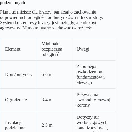
podziemnych
Planując miejsce dla brzozy, pamiętaj o zachowaniu
odpowiednich odległości od budynków i infrastruktury.
System korzeniowy brzozy jest rozległy, ale niezbyt
agresywny. Mimo to, warto zachować ostrożność.
Minimalna
Element
bezpieczna
Uwagi
odległość
Zapobiega
uszkodzeniom
Dom/budynek
5-6 m
fundamentów i
elewacji
Pozwala na
Ogrodzenie
3-4 m
swobodny rozwój
korony
Dotyczy rur
Instalacje
wodociągowych,
2-3 m
podziemne
kanalizacyjnych,