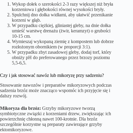
Wykop dołek o szerokości 2-3 razy większej niż bryła
korzeniowa i głębokości równej wysokości bryły.
Spulchnij dno dołka widłami, aby ułatwić przenikanie
korzeni w głąb.
W przypadku ciężkiej, gliniastej gleby, na dnie dołka
umieść warstwę drenażu (żwir, keramzyt) o grubości
10-15 cm.
Wymieszaj wykopaną ziemię z kompostem lub dobrze
rozłożonym obornikiem (w proporcji 3:1).
W przypadku zbyt zasadowej gleby, dodaj torf, który
obniży pH do preferowanego przez brzozy poziomu
5,5-6,5.
Czy i jak stosować nawóz lub mikoryzę przy sadzeniu?
Stosowanie nawozów i preparatów mikoryzowych podczas
sadzenia brzóz może znacząco wspomóc ich przyjęcie się i
dalszy rozwój.
Mikoryza dla brzóz:
Grzyby mikoryzowe tworzą
symbiotyczne związki z korzeniami drzew, zwiększając ich
powierzchnię chłonną nawet 100-krotnie. Dla brzóz
szczególnie korzystne są preparaty zawierające grzyby
ektomikoryzowe.