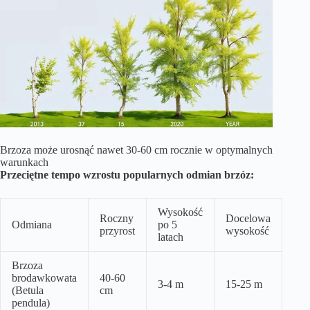
Brzoza może urosnąć nawet 30-60 cm rocznie w optymalnych
warunkach
Przeciętne tempo wzrostu popularnych odmian brzóz:
Wysokość
Roczny
Docelowa
Odmiana
po 5
przyrost
wysokość
latach
Brzoza
brodawkowata
40-60
3-4 m
15-25 m
(Betula
cm
pendula)