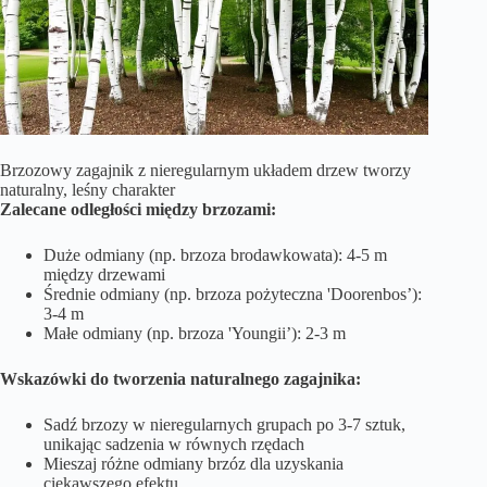
Brzozowy zagajnik z nieregularnym układem drzew tworzy
naturalny, leśny charakter
Zalecane odległości między brzozami:
Duże odmiany (np. brzoza brodawkowata): 4-5 m
między drzewami
Średnie odmiany (np. brzoza pożyteczna 'Doorenbos’):
3-4 m
Małe odmiany (np. brzoza 'Youngii’): 2-3 m
Wskazówki do tworzenia naturalnego zagajnika:
Sadź brzozy w nieregularnych grupach po 3-7 sztuk,
unikając sadzenia w równych rzędach
Mieszaj różne odmiany brzóz dla uzyskania
ciekawszego efektu