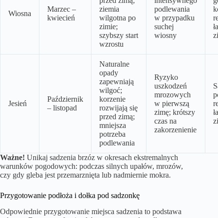
przed zimą;
intensywnego
g
Marzec –
ziemia
podlewania
k
Wiosna
kwiecień
wilgotna po
w przypadku
r
zimie;
suchej
ł
szybszy start
wiosny
z
wzrostu
Naturalne
opady
Ryzyko
zapewniają
uszkodzeń
S
wilgoć;
mrozowych
p
Październik
korzenie
Jesień
w pierwszą
r
– listopad
rozwijają się
zimę; krótszy
ł
przed zimą;
czas na
z
mniejsza
zakorzenienie
potrzeba
podlewania
Ważne!
Unikaj sadzenia brzóz w okresach ekstremalnych
warunków pogodowych: podczas silnych upałów, mrozów,
czy gdy gleba jest przemarznięta lub nadmiernie mokra.
Przygotowanie podłoża i dołka pod sadzonkę
Odpowiednie przygotowanie miejsca sadzenia to podstawa