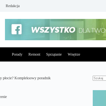
Redakcja
Porady
Remont
Sprzątanie
Wnętrze
przy płocie? Kompleksowy poradnik
Brak
wynikó
zenie