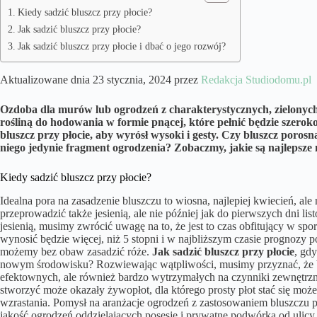
Kiedy sadzić bluszcz przy płocie?
Jak sadzić bluszcz przy płocie?
Jak sadzić bluszcz przy płocie i dbać o jego rozwój?
Aktualizowane dnia 23 stycznia, 2024 przez
Redakcja Studiodomu.pl
Ozdoba dla murów lub ogrodzeń z charakterystycznych, zielonych 
rośliną do hodowania w formie pnącej, które pełnić będzie szeroko
bluszcz przy płocie, aby wyrósł wysoki i gesty. Czy bluszcz poros
niego jedynie fragment ogrodzenia? Zobaczmy, jakie są najlepsze 
Kiedy sadzić bluszcz przy płocie?
Idealna pora na zasadzenie bluszczu to wiosna, najlepiej kwiecień, ale 
przeprowadzić także jesienią, ale nie później jak do pierwszych dni li
jesienią, musimy zwrócić uwagę na to, że jest to czas obfitujący w spo
wynosić będzie więcej, niż 5 stopni i w najbliższym czasie prognoz
możemy bez obaw zasadzić róże.
Jak sadzić bluszcz przy płocie
, gd
nowym środowisku? Rozwiewając wątpliwości, musimy przyznać, że bl
efektownych, ale również bardzo wytrzymałych na czynniki zewnętrzne
stworzyć może okazały żywopłot, dla którego prosty płot stać się moż
wzrastania. Pomysł na aranżacje ogrodzeń z zastosowaniem bluszczu 
jakość ogrodzeń oddzielających posesje i prywatne podwórka od ulic