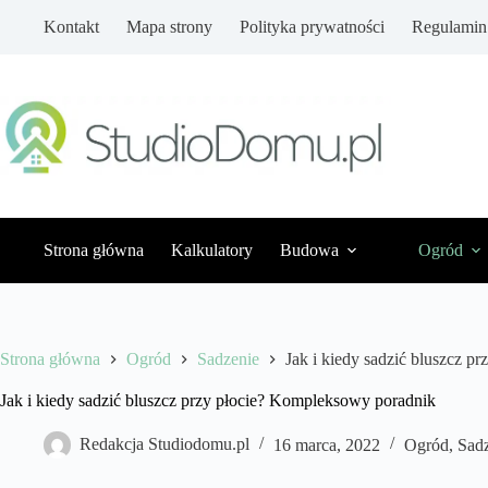
Przejdź
Kontakt
Mapa strony
Polityka prywatności
Regulamin
do
treści
Strona główna
Kalkulatory
Budowa
Ogród
Strona główna
Ogród
Sadzenie
Jak i kiedy sadzić bluszcz 
Jak i kiedy sadzić bluszcz przy płocie? Kompleksowy poradnik
Redakcja Studiodomu.pl
16 marca, 2022
Ogród
,
Sad