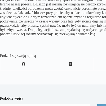
terenie naszej posesji. Bluszcz jest rośliną rozwijającą się bardzo s
średniej wielkości ogrodzenie może zostać całkowicie porośnięte przez 
zasadzenia. Jak sadzić bluszcz przy płocie, aby nadać mu określony ksz
zbyt chaotycznie? Dobrym rozwiązaniem będzie czynne i regularne form
podlewanie, zwłaszcza w czasie wiosny oraz lata, gdy słońce daje się
przeszkodzie, aby bluszcz zyskał nawóz, może być on naturalny lub na
była zbyt kwaśna. Do pielęgnacji bluszczu przydadzą się nożyce ogro
pnącza i listki tej rośliny odznaczają się niezwykłą delikatnością.
Podziel się swoją opinią
Podobne wpisy