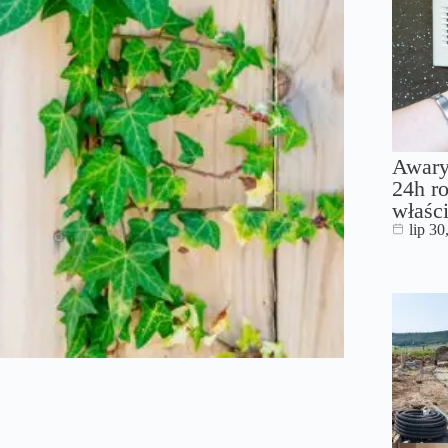
Awary
24h ro
właści
lip 30