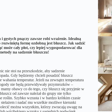
i gęstych pnączy zawsze robi wrażenie. Idealną
 rozwiniętą formę ozdobną jest bluszcz. Jak sadzić
nąć może cały płot, czy lepiej wygospodarować dla
metody na sadzenie bluszczu!
nic nie stoi na przeszkodzie, aby sadzenie
stopada. Gdy będziemy chcieli posadzić bluszcz
re wahania temperatur. Jeżeli na zewnątrz temperatura
y pogody nie będą przewidywały przymrozków –
y mamy obawy co do tego, czy bluszcz się przyjmie w
uszcz od zawsze należał do grupy nie tylko
 roślin. Szybko wzrasta i w bardzo krótkim czasie
e stelażem i nadać mu wszelkie możliwe kierunki
polecić można wszystkim, którzy zwracają uwagę na
y lub wścibskiego wzroku z sąsiednich podwórek.