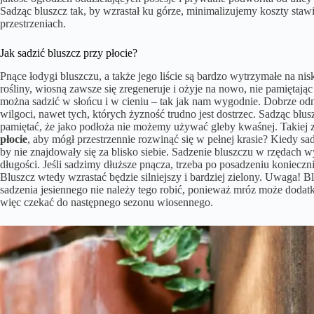
Sadząc bluszcz tak, by wzrastał ku górze, minimalizujemy koszty st
przestrzeniach.
Jak sadzić bluszcz przy płocie?
Pnące łodygi bluszczu, a także jego liście są bardzo wytrzymałe na ni
rośliny, wiosną zawsze się zregeneruje i ożyje na nowo, nie pamięta
można sadzić w słońcu i w cieniu – tak jak nam wygodnie. Dobrze od
wilgoci, nawet tych, których żyzność trudno jest dostrzec. Sadząc b
pamiętać, że jako podłoża nie możemy używać gleby kwaśnej. Takiej z
płocie
, aby mógł przestrzennie rozwinąć się w pełnej krasie? Kiedy s
by nie znajdowały się za blisko siebie. Sadzenie bluszczu w rzędach 
długości. Jeśli sadzimy dłuższe pnącza, trzeba po posadzeniu konieczni
Bluszcz wtedy wzrastać będzie silniejszy i bardziej zielony. Uwaga! 
sadzenia jesiennego nie należy tego robić, ponieważ mróz może dodatk
więc czekać do następnego sezonu wiosennego.