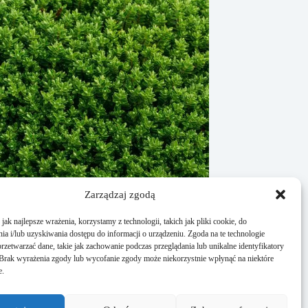
Zarządzaj zgodą
ak najlepsze wrażenia, korzystamy z technologii, takich jak pliki cookie, do
a i/lub uzyskiwania dostępu do informacji o urządzeniu. Zgoda na te technologie
rzetwarzać dane, takie jak zachowanie podczas przeglądania lub unikalne identyfikatory
e. Brak wyrażenia zgody lub wycofanie zgody może niekorzystnie wpłynąć na niektóre
żyć bukszpan? Praktyczne porady
e.
ycznia, 2026