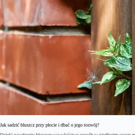
Jak sadzić bluszcz przy płocie i dbać o jego rozwój?
Dzięki zasadzeniu bluszczu we właściwy sposób w niedługim czasie