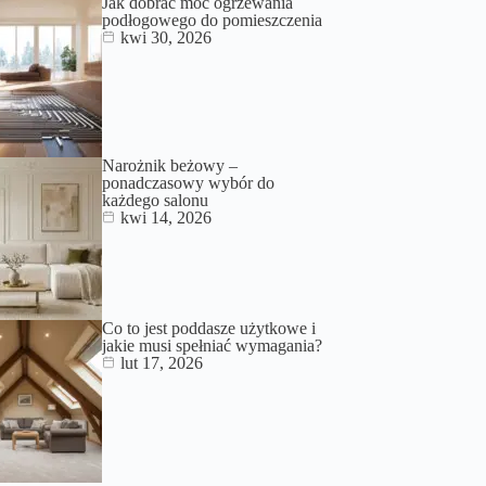
Jak dobrać moc ogrzewania
podłogowego do pomieszczenia
kwi 30, 2026
Narożnik beżowy –
ponadczasowy wybór do
każdego salonu
kwi 14, 2026
Co to jest poddasze użytkowe i
jakie musi spełniać wymagania?
lut 17, 2026