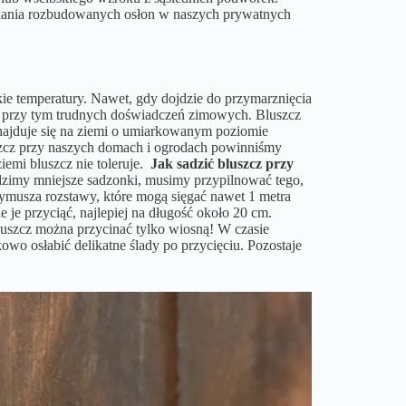
awiania rozbudowanych osłon w naszych prywatnych
skie temperatury. Nawet, gdy dojdzie do przymarznięcia
jąc przy tym trudnych doświadczeń zimowych. Bluszcz
najduje się na ziemi o umiarkowanym poziomie
luszcz przy naszych domach i ogrodach powinniśmy
iemi bluszcz nie toleruje.
Jak sadzić bluszcz przy
adzimy mniejsze sadzonki, musimy przypilnować tego,
wymusza rozstawy, które mogą sięgać nawet 1 metra
e je przyciąć, najlepiej na długość około 20 cm.
Bluszcz można przycinać tylko wiosną! W czasie
owo osłabić delikatne ślady po przycięciu. Pozostaje