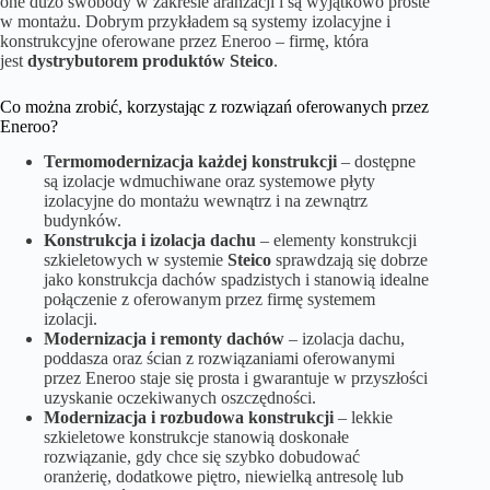
one dużo swobody w zakresie aranżacji i są wyjątkowo proste
w montażu. Dobrym przykładem są systemy izolacyjne i
konstrukcyjne oferowane przez Eneroo – firmę, która
jest
dystrybutorem produktów Steico
.
Co można zrobić, korzystając z rozwiązań oferowanych przez
Eneroo?
Termomodernizacja każdej konstrukcji
– dostępne
są izolacje wdmuchiwane oraz systemowe płyty
izolacyjne do montażu wewnątrz i na zewnątrz
budynków.
Konstrukcja i izolacja dachu
– elementy konstrukcji
szkieletowych w systemie
Steico
sprawdzają się dobrze
jako konstrukcja dachów spadzistych i stanowią idealne
połączenie z oferowanym przez firmę systemem
izolacji.
Modernizacja i remonty dachów
– izolacja dachu,
poddasza oraz ścian z rozwiązaniami oferowanymi
przez Eneroo staje się prosta i gwarantuje w przyszłości
uzyskanie oczekiwanych oszczędności.
Modernizacja i rozbudowa konstrukcji
– lekkie
szkieletowe konstrukcje stanowią doskonałe
rozwiązanie, gdy chce się szybko dobudować
oranżerię, dodatkowe piętro, niewielką antresolę lub