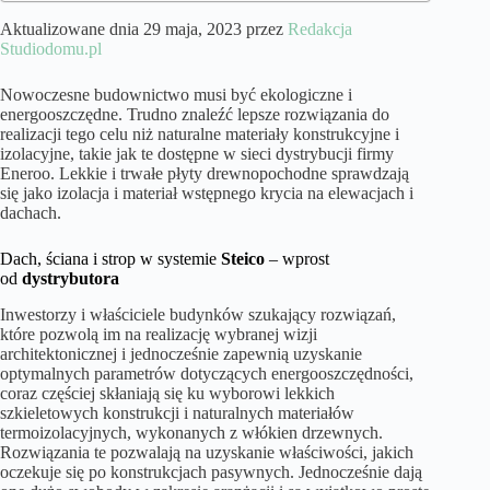
Aktualizowane dnia 29 maja, 2023 przez
Redakcja
Studiodomu.pl
Nowoczesne budownictwo musi być ekologiczne i
energooszczędne. Trudno znaleźć lepsze rozwiązania do
realizacji tego celu niż naturalne materiały konstrukcyjne i
izolacyjne, takie jak te dostępne w sieci dystrybucji firmy
Eneroo. Lekkie i trwałe płyty drewnopochodne sprawdzają
się jako izolacja i materiał wstępnego krycia na elewacjach i
dachach.
Dach, ściana i strop w systemie
Steico
– wprost
od
dystrybutora
Inwestorzy i właściciele budynków szukający rozwiązań,
które pozwolą im na realizację wybranej wizji
architektonicznej i jednocześnie zapewnią uzyskanie
optymalnych parametrów dotyczących energooszczędności,
coraz częściej skłaniają się ku wyborowi lekkich
szkieletowych konstrukcji i naturalnych materiałów
termoizolacyjnych, wykonanych z włókien drzewnych.
Rozwiązania te pozwalają na uzyskanie właściwości, jakich
oczekuje się po konstrukcjach pasywnych. Jednocześnie dają