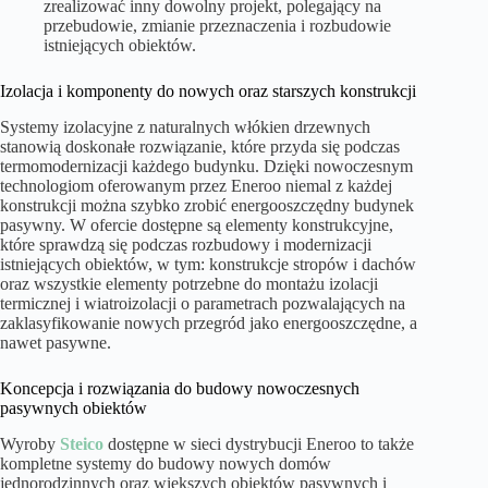
zrealizować inny dowolny projekt, polegający na
przebudowie, zmianie przeznaczenia i rozbudowie
istniejących obiektów.
Izolacja i komponenty do nowych oraz starszych konstrukcji
Systemy izolacyjne z naturalnych włókien drzewnych
stanowią doskonałe rozwiązanie, które przyda się podczas
termomodernizacji każdego budynku. Dzięki nowoczesnym
technologiom oferowanym przez Eneroo niemal z każdej
konstrukcji można szybko zrobić energooszczędny budynek
pasywny. W ofercie dostępne są elementy konstrukcyjne,
które sprawdzą się podczas rozbudowy i modernizacji
istniejących obiektów, w tym: konstrukcje stropów i dachów
oraz wszystkie elementy potrzebne do montażu izolacji
termicznej i wiatroizolacji o parametrach pozwalających na
zaklasyfikowanie nowych przegród jako energooszczędne, a
nawet pasywne.
Koncepcja i rozwiązania do budowy nowoczesnych
pasywnych obiektów
Wyroby
Steico
dostępne w sieci dystrybucji Eneroo to także
kompletne systemy do budowy nowych domów
jednorodzinnych oraz większych obiektów pasywnych i