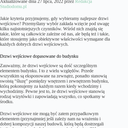
Aktualizowane dnia 27 lipca, 2022 przez
Redakcja
Studiodomu.pl
Jakie kryteria przyjmujemy, gdy wybieramy najlepsze drzwi
wejściowe? Przemyślany wybór zakłada wzięcie pod uwagę
kilku najistotniejszych czynników. Wśród nich znajdą się
takie, które są całkowicie zależne od nas, ale będą też i takie,
które stosujemy jako obiektywne właściwości wymagane dla
każdych dobrych drzwi wejściowych.
Drzwi wejściowe dopasowane do budynku
Zauważmy, że drzwi wejściowe są dość szczególnym
elementem budynku. I to z wielu względów. Przede
wszystkim są eksponowane na zewnątrz, ponadto stanowią
swoistą “śluzę” pomiędzy wnętrzem i zewnętrzem budynku,
którą pokonujemy za każdym razem kiedy wchodzimy i
wychodzimy. Pewne jest to, że drzwi wejściowe stanowią
rodzaj wizytówki i zapowiadają wszystko, co spotkamy w
środku.
Drzwi wejściowe nie mogą być zatem przypadkowym
elementem (przynajmniej jeśli zależy nam na wrażeniu i
dobrej kompozycji naszej budowli, którą będą dostrzegali