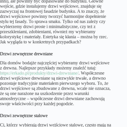
inni), ale powinny być dopasowane do budynku. Główne
wejście, gdzie instalujemy drzwi wejściowe, znajduje się
zazwyczaj na frontowej fasadzie budynku. A to znaczy, że
drzwi wejściowe powinny tworzyć harmonijne dopełnienie
stylu tej fasady. To sprawa smaku. Tylko od nas zależy czy
wybierzemy drzwi proste i minimalistyczne, czy też z
przeszkleniami, zdobieniami, również my wybieramy
kolorystykę i materiały. Estetyka się kłania – można by rzec.
Jak wygląda to w konkretnych przypadkach?
Drzwi zewnętrzne drewniane
Dla domów bodajże najczęściej wybieramy drzwi wejściowe
z drewna. Najlepsze przykłady możemy znaleźć tutaj:
https://erkado.pl/produkty/drzwi-drewniane/
. Współczesne
drzwi wejściowe drewniane są niezwykle trwałe, a drewno
pozostaje tradycyjnie materiałem pierwszego wyboru. To, że
drzwi wejściowe są zbudowane z drewna, wcale nie oznacza,
że są one narażone na uszkodzenie przez warunki
atmosferyczne – współczesne drzwi drewniane zachowują
swoje właściwości przy każdej pogodzie.
Drzwi zewnętrzne stalowe
Ci, którzy wybierają drzwi wejściowe stalowe, często mają na