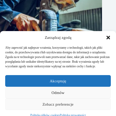
Zarządzaj zgodą
Aby zapewnić jak najlepsze wrażenia, korzystamy z technologii, takich jak pliki
cookie, do przechowywania i/lub uzyskiwania dostępu do informacji o urządzeniu.
Zgoda na te technologie pozwoli nam przetwarzać dane, takie jak zachowanie podczas
przeglądania lub unikalne identyfikatory na tej stronie. Brak wyrażenia zgody lub
wycofanie zgody może niekorzystnie wpłynąć na niektóre cechy i funkcje.
Czym ciąć panele podłogowe? Praktyczne porady
Akceptuję
15 stycznia, 2026
Odmów
Strona Studiodomu.pl powstała dla wszystkich osób, które
Zobacz preferencje
lubią kreować otaczającą ich przestrzeń na własnych
zasadach. Znajdziecie tutaj liczne porady o wnętrzu, ogrodzie
czy remontach.
Polityka plików cookies
Polityka prywatności