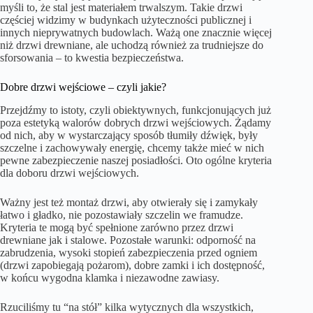
myśli to, że stal jest materiałem trwalszym. Takie drzwi
częściej widzimy w budynkach użyteczności publicznej i
innych nieprywatnych budowlach. Ważą one znacznie więcej
niż drzwi drewniane, ale uchodzą również za trudniejsze do
sforsowania – to kwestia bezpieczeństwa.
Dobre drzwi wejściowe – czyli jakie?
Przejdźmy to istoty, czyli obiektywnych, funkcjonujących już
poza estetyką walorów dobrych drzwi wejściowych. Żądamy
od nich, aby w wystarczający sposób tłumiły dźwięk, były
szczelne i zachowywały energię, chcemy także mieć w nich
pewne zabezpieczenie naszej posiadłości. Oto ogólne kryteria
dla doboru drzwi wejściowych.
Ważny jest też montaż drzwi, aby otwierały się i zamykały
łatwo i gładko, nie pozostawiały szczelin we framudze.
Kryteria te mogą być spełnione zarówno przez drzwi
drewniane jak i stalowe. Pozostałe warunki: odporność na
zabrudzenia, wysoki stopień zabezpieczenia przed ogniem
(drzwi zapobiegają pożarom), dobre zamki i ich dostępność,
w końcu wygodna klamka i niezawodne zawiasy.
Rzuciliśmy tu “na stół” kilka wytycznych dla wszystkich,