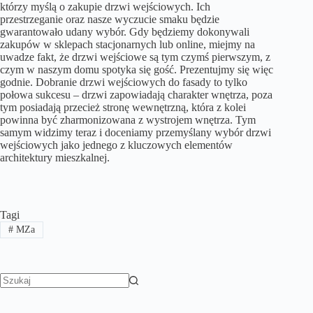
którzy myślą o zakupie drzwi wejściowych. Ich
przestrzeganie oraz nasze wyczucie smaku będzie
gwarantowało udany wybór. Gdy będziemy dokonywali
zakupów w sklepach stacjonarnych lub online, miejmy na
uwadze fakt, że drzwi wejściowe są tym czymś pierwszym, z
czym w naszym domu spotyka się gość. Prezentujmy się więc
godnie. Dobranie drzwi wejściowych do fasady to tylko
połowa sukcesu – drzwi zapowiadają charakter wnętrza, poza
tym posiadają przecież stronę wewnętrzną, która z kolei
powinna być zharmonizowana z wystrojem wnętrza. Tym
samym widzimy teraz i doceniamy przemyślany wybór drzwi
wejściowych jako jednego z kluczowych elementów
architektury mieszkalnej.
Tagi
#
MZa
Brak
wyników