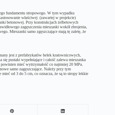
 całego fundamentu stropowego. W tym wypadku
astosowanie właściwej (zawartej w projekcie)
zanki betonowej. Przy konstrukcjach żelbetowych
awidłowego zagęszczenia mieszanki wokół zbrojenia,
go. Mieszanki samo zgęszczające mają tę zaletę, że
nany jest z prefabrykatów belek kratownicowych,
 się pustaki wypełniające i całość zalewa mieszanka
n powinien mieć wytrzymałość co najmniej 20 MPa.
onowe samo zagęszczające. Należy przy tym
mieć od 3 do 5 cm, co oznacza, że są to stropy lekkie