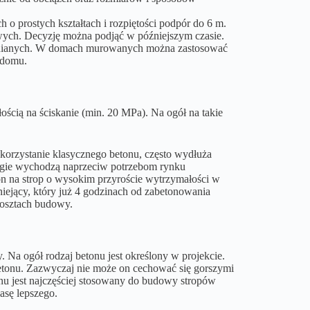
h o prostych kształtach i rozpiętości podpór do 6 m.
wych. Decyzję można podjąć w późniejszym czasie.
ewnianych. W domach murowanych można zastosować
ą domu.
ścią na ściskanie (min. 20 MPa). Na ogół na takie
ykorzystanie klasycznego betonu, często wydłuża
ogie wychodzą naprzeciw potrzebom rynku
n na strop o wysokim przyroście wytrzymałości w
iejący, który już 4 godzinach od zabetonowania
kosztach budowy.
. Na ogół rodzaj betonu jest określony w projekcie.
betonu. Zazwyczaj nie może on cechować się gorszymi
nu jest najczęściej stosowany do budowy stropów
asę lepszego.