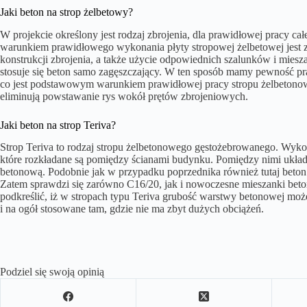
Jaki beton na strop żelbetowy?
W projekcie określony jest rodzaj zbrojenia, dla prawidłowej pracy
warunkiem prawidłowego wykonania płyty stropowej żelbetowej jest z
konstrukcji zbrojenia, a także użycie odpowiednich szalunków i mies
stosuje się beton samo zagęszczający. W ten sposób mamy pewność pr
co jest podstawowym warunkiem prawidłowej pracy stropu żelbetonowe
eliminują powstawanie rys wokół prętów zbrojeniowych.
Jaki beton na strop Teriva?
Strop Teriva to rodzaj stropu żelbetonowego gęstożebrowanego. Wyko
które rozkładane są pomiędzy ścianami budynku. Pomiędzy nimi układa
betonową. Podobnie jak w przypadku poprzednika również tutaj beto
Zatem sprawdzi się zarówno C16/20, jak i nowoczesne mieszanki bet
podkreślić, iż w stropach typu Teriva grubość warstwy betonowej może 
i na ogół stosowane tam, gdzie nie ma zbyt dużych obciążeń.
Podziel się swoją opinią