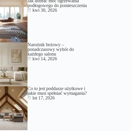
Jak dobrać moc ogrzewania
podłogowego do pomieszczenia
kwi 30, 2026
Narożnik beżowy –
ponadczasowy wybór do
każdego salonu
kwi 14, 2026
Co to jest poddasze użytkowe i
jakie musi spełniać wymagania?
lut 17, 2026