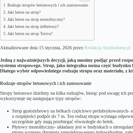
Rodzaje stropów betonowych i ich zastosowanie
Jaki beton na strop?
Jaki beton na strop monolityczny?
Jaki beton na strop żelbetowy?
Jaki beton na strop Teriva?
Aktualizowane dnia 15 stycznia, 2026 przez
Redakcja Studiodomu.pl
Jedną z najważniejszych decyzji, jaką musimy podjąć przed rozp
systemu stropowego. Strop, jako integralna nośna część budynku bę
Dlatego wybór odpowiedniego rodzaju stropu oraz materiału, z kt
Rodzaje stropów betonowych i ich zastosowanie
Stropy betonowe dzielimy na kilka rodzajów, biorąc pod uwagę ich p
wykorzystuje się następujące typy stropów:
Strop gęstożebrowy na belkach częściowo prefabrykowanych- st
o rozpiętości podpór do 7 m. Ten rodzaj stropu wymaga odpowi
szczególnie gdy mają przebiegać równolegle do belek.
Płytowy monolityczny- układany jest w budynkach o nieregularny
stropu wymaga zbrojenia zaprojektowanego indywidualnie, zale