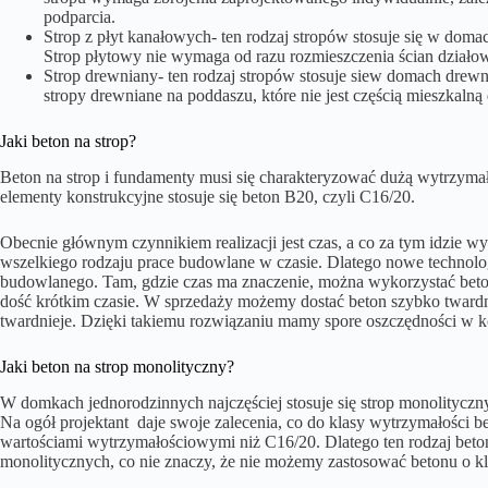
podparcia.
Strop z płyt kanałowych- ten rodzaj stropów stosuje się w domac
Strop płytowy nie wymaga od razu rozmieszczenia ścian działo
Strop drewniany- ten rodzaj stropów stosuje siew domach dr
stropy drewniane na poddaszu, które nie jest częścią mieszkaln
Jaki beton na strop?
Beton na strop i fundamenty musi się charakteryzować dużą wytrzymało
elementy konstrukcyjne stosuje się beton B20, czyli C16/20.
Obecnie głównym czynnikiem realizacji jest czas, a co za tym idzie w
wszelkiego rodzaju prace budowlane w czasie. Dlatego nowe technol
budowlanego. Tam, gdzie czas ma znaczenie, można wykorzystać beto
dość krótkim czasie. W sprzedaży możemy dostać beton szybko twardn
twardnieje. Dzięki takiemu rozwiązaniu mamy spore oszczędności w 
Jaki beton na strop monolityczny?
W domkach jednorodzinnych najczęściej stosuje się strop monolityczny
Na ogół projektant daje swoje zalecenia, co do klasy wytrzymałości 
wartościami wytrzymałościowymi niż C16/20. Dlatego ten rodzaj beto
monolitycznych, co nie znaczy, że nie możemy zastosować betonu o kl