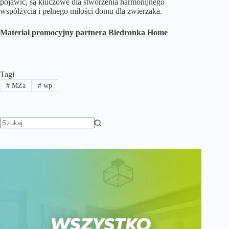
pojawić, są kluczowe dla stworzenia harmonijnego
współżycia i pełnego miłości domu dla zwierzaka.
Materiał promocyjny partnera Biedronka Home
Tagi
#
MZa
#
wp
Brak
wyników