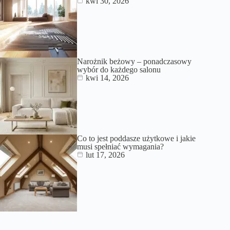
kwi 30, 2026
Narożnik beżowy – ponadczasowy
wybór do każdego salonu
kwi 14, 2026
Co to jest poddasze użytkowe i jakie
musi spełniać wymagania?
lut 17, 2026