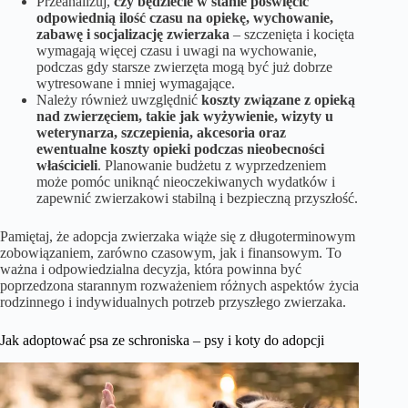
Przeanalizuj,
czy będziecie w stanie poświęcić
odpowiednią ilość czasu na opiekę, wychowanie,
zabawę i socjalizację zwierzaka
– szczenięta i kocięta
wymagają więcej czasu i uwagi na wychowanie,
podczas gdy starsze zwierzęta mogą być już dobrze
wytresowane i mniej wymagające.
Należy również uwzględnić
koszty związane z opieką
nad zwierzęciem, takie jak wyżywienie, wizyty u
weterynarza, szczepienia, akcesoria oraz
ewentualne koszty opieki podczas nieobecności
właścicieli
. Planowanie budżetu z wyprzedzeniem
może pomóc uniknąć nieoczekiwanych wydatków i
zapewnić zwierzakowi stabilną i bezpieczną przyszłość.
Pamiętaj, że adopcja zwierzaka wiąże się z długoterminowym
zobowiązaniem, zarówno czasowym, jak i finansowym. To
ważna i odpowiedzialna decyzja, która powinna być
poprzedzona starannym rozważeniem różnych aspektów życia
rodzinnego i indywidualnych potrzeb przyszłego zwierzaka.
Jak adoptować psa ze schroniska – psy i koty do adopcji