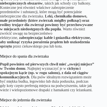
niebezpiecznych obszarów
, takich jak schody czy balkony.
Konieczne jest również właściwe zabezpieczenie
przedmiotów i substancji, które mogą być potencjalnie
niebezpieczne dla zwierzaka.
Leki, chemikalia domowe,
małe przedmioty (które zwierzak mógłby połknąć) oraz
rośliny trujące dla zwierząt powinny być przechowywane
w miejscach niedostępnych dla pupila
. Warto również
zwrócić uwagę na bezpieczeństwo
elektryczne,
zabezpieczając kable i gniazdka elektryczne,
aby uniknąć ryzyka porażenia prądem lub uszkodzenia
sprzętu
przez ciekawskiego psa lub kota.
Miejsce do spania dla zwierzaka
Pupil powinien od pierwszych chwil mieć „swojej miejsce”
w Twoim domu
. Najlepiej wyznaczyć je w
cichym i
spokojnym kącie (np. w rogu salonu), z dala od ciągów
komunikacyjnych
. Dla psów idealnym rozwiązaniem może
być miękka budka, legowisko lub duża poduszka, podczas
gdy koty często preferują miejsca na podwyższeniu, takie jak
wieże i wielopoziomowe drapaki z hamakami czy leżankami.
Miejsce do jedzenia dla zwierzaka