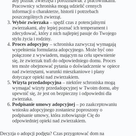
aby poznać zwierzęta i porozmawiać z pracownikami.
Pracownicy schroniska mogą udzielić cennych
informacji o charakterze, historii i potrzebach
poszczególnych zwierząt.
Wybór zwierzaka
– spędź czas z potencjalnymi
zwierzakami, aby lepiej poznać ich temperament i
zdecydować, który z nich najlepiej pasuje do Twojego
stylu życia i rodziny.
Proces adopcyjny
– schroniska zazwyczaj wymagają
wypełnienia formularza adopcyjnego. Może być ono
połączone z wywiadem, mającym na celu upewnienie
się, że zwierzak trafi do odpowiedniego domu. Proces
ten może obejmować pytania o doświadczenie w opiece
nad zwierzętami, warunki mieszkaniowe i plany
dotyczące opieki nad zwierzakiem.
Wizyta przedadopcyjna
– niektóre schroniska mogą
wymagać wizyty przedadopcyjnej w Twoim domu, aby
upewnić się, że jest on bezpieczny i odpowiedni dla
zwierzaka.
Podpisanie umowy adopcyjnej
– po zaakceptowaniu
wniosku adopcyjnego zostaniesz poproszony o
podpisanie umowy, która zobowiązuje Cię do
odpowiedniej opieki nad zwierzakiem.
Decyzja o adopcji podjęta? Czas przygotować dom na