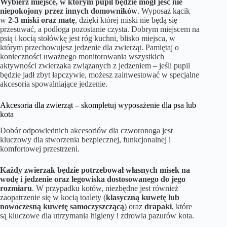
Wybierz miejsce, w którym pupil będzie mógł jeść nie
niepokojony przez innych domowników
. Wyposaż kącik
w
2-3 miski oraz matę
, dzięki której miski nie będą się
przesuwać, a podłoga pozostanie czysta. Dobrym miejscem na
psią i kocią stołówkę jest róg kuchni, blisko miejsca, w
którym przechowujesz jedzenie dla zwierząt. Pamiętaj o
konieczności uważnego monitorowania wszystkich
aktywności zwierzaka związanych z jedzeniem – jeśli pupil
będzie jadł zbyt łapczywie, możesz zainwestować w specjalne
akcesoria spowalniające jedzenie.
Akcesoria dla zwierząt – skompletuj wyposażenie dla psa lub
kota
Dobór odpowiednich akcesoriów dla czworonoga jest
kluczowy dla stworzenia bezpiecznej, funkcjonalnej i
komfortowej przestrzeni.
Każdy zwierzak będzie potrzebował własnych
misek na
wodę i jedzenie oraz legowiska dostosowanego do jego
rozmiaru
. W przypadku kotów, niezbędne jest również
zaopatrzenie się w kocią toalety (
klasyczną kuwetę lub
nowoczesną kuwetę samoczyszczącą
) oraz
drapaki
, które
są kluczowe dla utrzymania higieny i zdrowia pazurów kota.