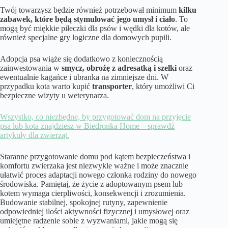
Twój towarzysz będzie również potrzebował minimum
kilku
zabawek, które będą stymulować jego umysł i ciało
. To
mogą być miękkie piłeczki dla psów i wędki dla kotów, ale
również specjalne gry logiczne dla domowych pupili.
Adopcja psa wiąże się dodatkowo z koniecznością
zainwestowania w
smycz, obrożę z adresatką i szelki
oraz
ewentualnie kagańce i ubranka na zimniejsze dni. W
przypadku kota warto kupić
transporter
, który umożliwi Ci
bezpieczne wizyty u weterynarza.
Wszystko, co niezbędne, by przygotować dom na przyjęcie
psa lub kota znajdziesz w Biedronka Home – sprawdź
artykuły dla zwierząt.
Staranne przygotowanie domu pod kątem bezpieczeństwa i
komfortu zwierzaka jest niezwykle ważne i może znacznie
ułatwić proces adaptacji nowego członka rodziny do nowego
środowiska. Pamiętaj, że życie z adoptowanym psem lub
kotem wymaga cierpliwości, konsekwencji i zrozumienia.
Budowanie stabilnej, spokojnej rutyny, zapewnienie
odpowiedniej ilości aktywności fizycznej i umysłowej oraz
umiejętne radzenie sobie z wyzwaniami, jakie mogą się