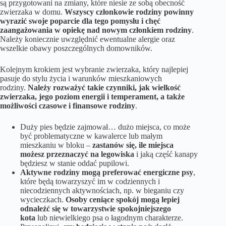
są przygotowani na zmiany, które niesie ze sobą obecność
zwierzaka w domu.
Wszyscy członkowie rodziny powinny
wyrazić swoje poparcie dla tego pomysłu i chęć
zaangażowania w opiekę nad nowym członkiem rodziny
.
Należy koniecznie uwzględnić ewentualne alergie oraz
wszelkie obawy poszczególnych domowników.
Kolejnym krokiem jest wybranie zwierzaka, który najlepiej
pasuje do stylu życia i warunków mieszkaniowych
rodziny.
Należy rozważyć takie czynniki, jak wielkość
zwierzaka, jego poziom energii i temperament, a także
możliwości czasowe i finansowe rodziny
.
Duży pies będzie zajmował… dużo miejsca, co może
być problematyczne w kawalerce lub małym
mieszkaniu w bloku –
zastanów się, ile miejsca
możesz przeznaczyć na legowiska
i jaką część kanapy
będziesz w stanie oddać pupilowi.
Aktywne rodziny mogą preferować energiczne psy
,
które będą towarzyszyć im w codziennych i
niecodziennych aktywnościach, np. w bieganiu czy
wycieczkach.
Osoby ceniące spokój
mogą lepiej
odnaleźć się w towarzystwie spokojniejszego
kota
lub niewielkiego psa o łagodnym charakterze.