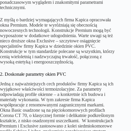
ponadczasowym wyglądem i znakomitymi parametrami
technicznymi.
Z myślą o bardziej wymagających firma Kapica opracowała
okna Premium. Modele te wyróżniają się obecnością
nowoczesnych technologii. Konstrukcje Premium mogą być
wyposażone w dodatkowe udogodnienia. Warte uwagi są też
nieco droższe okna Exclusive – szczytowe osiągnięcie
specjalistów firmy Kapica w dziedzinie okien PVC.
Konstrukcje w tym standardzie polecane są wszystkim, którzy
cenią wieloletnią i nadzwyczajną trwałość, połączoną z
wysoką estetyką i energooszczędnością.
2. Doskonałe parametry okien PVC
Jedną z najważniejszych cech produktów firmy Kapica są ich
wyjątkowe właściwości termoizolacyjne. Za parametry
odpowiadają profile okienne – a konkretnie ich budowa i
materiały wykonania. W tym zakresie firma Kapica
współpracuje z renomowanymi zagranicznymi markami.
Okna Basic osadzone są na pięciokomorowych profilach
Corona CT 70, o klasycznej formie i delikatnie podkreślonym
kształcie, z nisko osadzonymi uszczelkami. W konstrukcjach
Premium i Exclusive zastosowano z kolei siedmiokomorowe