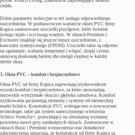
profile Schüco LivIng, znakomicie zapobiegające stratom
ciepła.
Dobre parametry izolacyjne to też zasługa odpowiedniego
uszczelnienia. W podstawowym wariancie okien PVC firmy
Kapica zastosowano uszczelki przylgowe, które świetnie
izolują ciepło i wyciszają wnętrze. W oknach Premium i
Exclusive znajduje się jeszcze lepsze uszczelnienie, z
kauczuku syntetycznego (EPDM). Uszczelki takie są odporne
na zgniatanie, wahania temperatur i wilgoć, dzięki czemu
stanowią doskonałą barierę dla energii cieplnej w każdej
strefie okna.
3. Okna PVC – komfort i bezpieczeństwo
Okna PVC od firmy Kapica zapewniają użytkownikom
wysoki komfort i bezpieczeństwo, za które opowiadają
niezwykle wytrzymałe okucia i głęboka zabudowa. Komfort
użytkowania gwarantują elementy i systemy od niemieckiej
marki Schüco. Konstrukcje PVC wzbogacono o nowoczesne
technologie, takie jak system samoczynnego wietrzenia
Schüco VentoAir+, pozwalający na nieustanną wymianę
powietrza nawet przy zamkniętych oknach. Zastosowane w
oknach Basic i Premium wzmocnienia oraz dodatkowe
zabezpieczenia sprawiają, że konstrukcje od firmy Kapica są