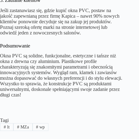
5. Zaufanie klientów
Jeśli zastanawiasz się, gdzie kupić okna PVC, postaw na
jakość zapewnianą przez firmę Kapica – nawet 90% nowych
klientów ponownie decyduje się na zakup jej produktów.
Poznaj szeroką ofertę marki na stronie internetowej lub
odwiedź jeden z nowoczesnych salonów.
Podsumowanie
Okna PVC są solidne, funkcjonalne, estetyczne i tańsze niż
okna z drewna czy aluminium. Plastikowe profile
charakteryzują się znakomitymi parametrami i obecnością
innowacyjnych systemów. Wygląd ram, klamek i zawiasów
można dopasować do własnych preferencji i do stylu elewacji.
Wszystko to sprawia, że konstrukcje PVC są produktami
uniwersalnymi, doskonale spełniającymi swoje zadanie przez
długi czas!
Tagi
#
lt
#
MZa
#
wp