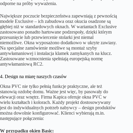
odporne na próby wyważenia.
Największe poczucie bezpieczeństwa zapewniają z pewnością
modele Exclusive – ich zabudowa oraz okucia osadzone są
głębiej niż w standardowych oknach. W wariantach Exclusive
zastosowano ponadto hartowane podzespoły, dzięki którym
przesunięcie lub przewiercenie stolarki jest niemal
niemożliwe. Okna wyposażono dodatkowo w ukryte zawiasy.
Na specjalne zamówienie możliwe są montaż szyby
antywłamaniowej i instalacja klamek zamykanych na klucz.
Zastosowane wzmocnienia spełniają europejską normę
antywłamaniową RC2.
4. Design na miarę naszych czasów
Okna PVC nie tylko pełnią funkcje praktyczne, ale też
stanowią ozdobę domu. Ważne jest więc, by pasowały do
elewacji oraz wnętrz. Firma Kapica oferuje okna PVC w
wielu kształtach i kolorach. Każdy projekt dostosowywany
jest do indywidualnych potrzeb nabywcy – design produktów
można dowolnie konfigurować. Klienci wybierają m.in.
następujące połączenia:
W przypadku okien Basic: