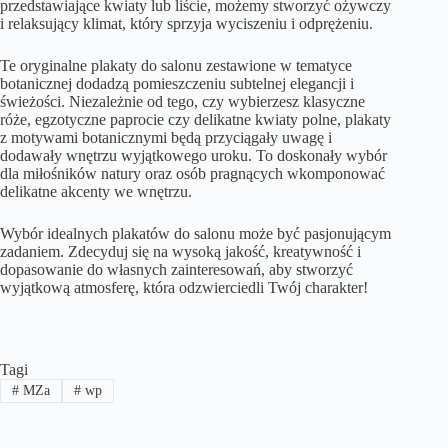
przedstawiające kwiaty lub liście, możemy stworzyć ożywczy
i relaksujący klimat, który sprzyja wyciszeniu i odprężeniu.
Te oryginalne plakaty do salonu zestawione w tematyce
botanicznej dodadzą pomieszczeniu subtelnej elegancji i
świeżości. Niezależnie od tego, czy wybierzesz klasyczne
róże, egzotyczne paprocie czy delikatne kwiaty polne, plakaty
z motywami botanicznymi będą przyciągały uwagę i
dodawały wnętrzu wyjątkowego uroku. To doskonały wybór
dla miłośników natury oraz osób pragnących wkomponować
delikatne akcenty we wnętrzu.
Wybór idealnych plakatów do salonu może być pasjonującym
zadaniem. Zdecyduj się na wysoką jakość, kreatywność i
dopasowanie do własnych zainteresowań, aby stworzyć
wyjątkową atmosferę, która odzwierciedli Twój charakter!
Tagi
#
MZa
#
wp