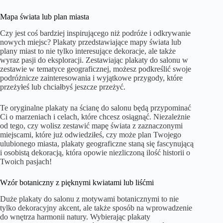
Mapa świata lub plan miasta
Czy jest coś bardziej inspirującego niż podróże i odkrywanie
nowych miejsc? Plakaty przedstawiające mapy świata lub
plany miast to nie tylko interesujące dekoracje, ale także
wyraz pasji do eksploracji. Zestawiając plakaty do salonu w
zestawie w tematyce geograficznej, możesz podkreślić swoje
podróżnicze zainteresowania i wyjątkowe przygody, które
przeżyłeś lub chciałbyś jeszcze przeżyć.
Te oryginalne plakaty na ścianę do salonu będą przypominać
Ci o marzeniach i celach, które chcesz osiągnąć. Niezależnie
od tego, czy wolisz zestawić mapę świata z zaznaczonymi
miejscami, które już odwiedziłeś, czy może plan Twojego
ulubionego miasta, plakaty geograficzne staną się fascynującą
i osobistą dekoracją, która opowie niezliczoną ilość historii o
Twoich pasjach!
Wzór botaniczny z pięknymi kwiatami lub liśćmi
Duże plakaty do salonu z motywami botanicznymi to nie
tylko dekoracyjny akcent, ale także sposób na wprowadzenie
do wnętrza harmonii natury. Wybierając plakaty