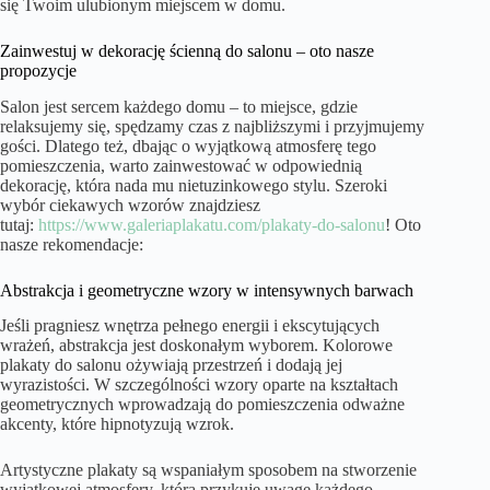
się Twoim ulubionym miejscem w domu.
Zainwestuj w dekorację ścienną do salonu – oto nasze
propozycje
Salon jest sercem każdego domu – to miejsce, gdzie
relaksujemy się, spędzamy czas z najbliższymi i przyjmujemy
gości. Dlatego też, dbając o wyjątkową atmosferę tego
pomieszczenia, warto zainwestować w odpowiednią
dekorację, która nada mu nietuzinkowego stylu. Szeroki
wybór ciekawych wzorów znajdziesz
tutaj:
https://www.galeriaplakatu.com/plakaty-do-salonu
! Oto
nasze rekomendacje:
Abstrakcja i geometryczne wzory w intensywnych barwach
Jeśli pragniesz wnętrza pełnego energii i ekscytujących
wrażeń, abstrakcja jest doskonałym wyborem. Kolorowe
plakaty do salonu ożywiają przestrzeń i dodają jej
wyrazistości. W szczególności wzory oparte na kształtach
geometrycznych wprowadzają do pomieszczenia odważne
akcenty, które hipnotyzują wzrok.
Artystyczne plakaty są wspaniałym sposobem na stworzenie
wyjątkowej atmosfery, która przykuje uwagę każdego