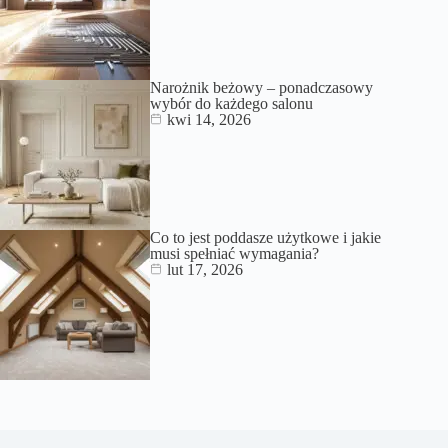
Narożnik beżowy – ponadczasowy
wybór do każdego salonu
kwi 14, 2026
Co to jest poddasze użytkowe i jakie
musi spełniać wymagania?
lut 17, 2026