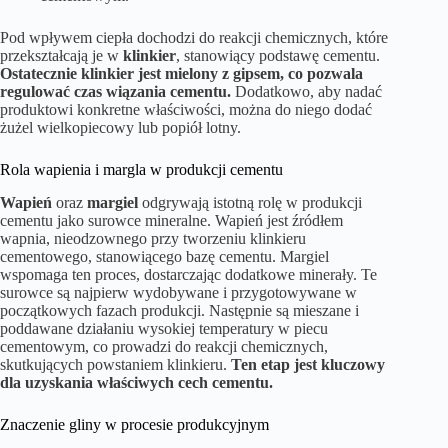
Pod wpływem ciepła dochodzi do reakcji chemicznych, które
przekształcają je w
klinkier
, stanowiący podstawę cementu.
Ostatecznie klinkier jest mielony z gipsem, co pozwala
regulować czas wiązania cementu.
Dodatkowo, aby nadać
produktowi konkretne właściwości, można do niego dodać
żużel wielkopiecowy lub popiół lotny.
Rola wapienia i margla w produkcji cementu
Wapień
oraz
margiel
odgrywają istotną rolę w produkcji
cementu jako surowce mineralne. Wapień jest źródłem
wapnia, nieodzownego przy tworzeniu klinkieru
cementowego, stanowiącego bazę cementu. Margiel
wspomaga ten proces, dostarczając dodatkowe minerały. Te
surowce są najpierw wydobywane i przygotowywane w
początkowych fazach produkcji. Następnie są mieszane i
poddawane działaniu wysokiej temperatury w piecu
cementowym, co prowadzi do reakcji chemicznych,
skutkujących powstaniem klinkieru.
Ten etap jest kluczowy
dla uzyskania właściwych cech cementu.
Znaczenie gliny w procesie produkcyjnym