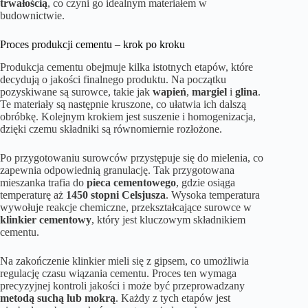
trwałością
, co czyni go idealnym materiałem w
budownictwie.
Proces produkcji cementu – krok po kroku
Produkcja cementu obejmuje kilka istotnych etapów, które
decydują o jakości finalnego produktu. Na początku
pozyskiwane są surowce, takie jak
wapień
,
margiel
i
glina
.
Te materiały są następnie kruszone, co ułatwia ich dalszą
obróbkę. Kolejnym krokiem jest suszenie i homogenizacja,
dzięki czemu składniki są równomiernie rozłożone.
Po przygotowaniu surowców przystępuje się do mielenia, co
zapewnia odpowiednią granulację. Tak przygotowana
mieszanka trafia do
pieca cementowego
, gdzie osiąga
temperaturę aż
1450 stopni Celsjusza
. Wysoka temperatura
wywołuje reakcje chemiczne, przekształcające surowce w
klinkier cementowy
, który jest kluczowym składnikiem
cementu.
Na zakończenie klinkier mieli się z gipsem, co umożliwia
regulację czasu wiązania cementu. Proces ten wymaga
precyzyjnej kontroli jakości i może być przeprowadzany
metodą suchą lub mokrą
. Każdy z tych etapów jest