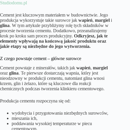
Studiodomu.pl
Cement jest kluczowym materiałem w budownictwie. Jego
produkcja wykorzystuje takie surowce jak
wapień
,
margiel
i
glina
. W tym artykule przybliżymy rolę tych składników w
procesie tworzenia cementu. Dodatkowo, przeanalizujemy
krok po kroku sam proces produkcyjny.
Odkryjesz, jak te
elementy wpływają na końcową jakość produktu oraz
jakie etapy są niezbędne do jego wytworzenia.
Z czego powstaje cement – główne surowce
Cement powstaje z minerałów, takich jak
wapień
,
margiel
oraz
glina
. Te pierwsze dostarczają wapnia, który jest
nieodzowny w produkcji cementu, natomiast glina wnosi
krzem, glin i żelazo, które są kluczowe dla reakcji
chemicznych podczas tworzenia klinkieru cementowego.
Produkcja cementu rozpoczyna się od:
wydobycia i przygotowania niezbędnych surowców,
mieszania ich,
poddawania wysokiej temperaturze w piecu
cementowym.