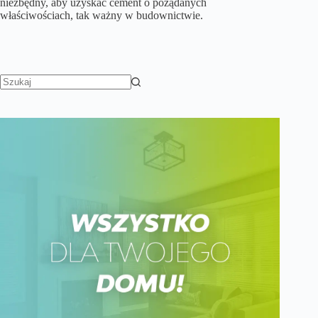
niezbędny, aby uzyskać cement o pożądanych
właściwościach, tak ważny w budownictwie.
Brak
wyników