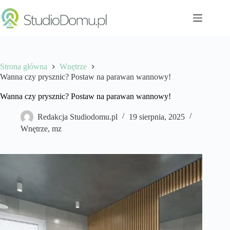
Przejdź
do
treści
Strona główna
Wnętrze
Wanna czy prysznic? Postaw na parawan wannowy!
Wanna czy prysznic? Postaw na parawan wannowy!
Redakcja Studiodomu.pl
19 sierpnia, 2025
Wnętrze
,
mz