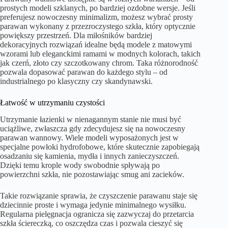
prostych modeli szklanych, po bardziej ozdobne wersje. Jeśli
preferujesz nowoczesny minimalizm, możesz wybrać prosty
parawan wykonany z przezroczystego szkła, który optycznie
powiększy przestrzeń. Dla miłośników bardziej
dekoracyjnych rozwiązań idealne będą modele z matowymi
wzorami lub eleganckimi ramami w modnych kolorach, takich
jak czerń, złoto czy szczotkowany chrom. Taka różnorodność
pozwala dopasować parawan do każdego stylu – od
industrialnego po klasyczny czy skandynawski.
Łatwość w utrzymaniu czystości
Utrzymanie łazienki w nienagannym stanie nie musi być
uciążliwe, zwłaszcza gdy zdecydujesz się na nowoczesny
parawan wannowy. Wiele modeli wyposażonych jest w
specjalne powłoki hydrofobowe, które skutecznie zapobiegają
osadzaniu się kamienia, mydła i innych zanieczyszczeń.
Dzięki temu krople wody swobodnie spływają po
powierzchni szkła, nie pozostawiając smug ani zacieków.
Takie rozwiązanie sprawia, że czyszczenie parawanu staje się
dziecinnie proste i wymaga jedynie minimalnego wysiłku.
Regularna pielęgnacja ogranicza się zazwyczaj do przetarcia
szkła ściereczką, co oszczędza czas i pozwala cieszyć się