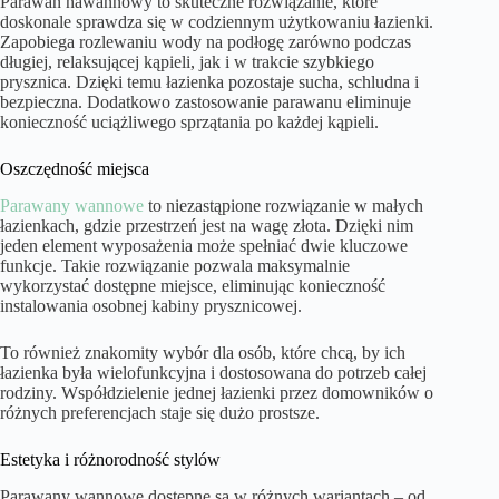
Parawan nawannowy to skuteczne rozwiązanie, które
doskonale sprawdza się w codziennym użytkowaniu łazienki.
Zapobiega rozlewaniu wody na podłogę zarówno podczas
długiej, relaksującej kąpieli, jak i w trakcie szybkiego
prysznica. Dzięki temu łazienka pozostaje sucha, schludna i
bezpieczna. Dodatkowo zastosowanie parawanu eliminuje
konieczność uciążliwego sprzątania po każdej kąpieli.
Oszczędność miejsca
Parawany wannowe
to niezastąpione rozwiązanie w małych
łazienkach, gdzie przestrzeń jest na wagę złota. Dzięki nim
jeden element wyposażenia może spełniać dwie kluczowe
funkcje. Takie rozwiązanie pozwala maksymalnie
wykorzystać dostępne miejsce, eliminując konieczność
instalowania osobnej kabiny prysznicowej.
To również znakomity wybór dla osób, które chcą, by ich
łazienka była wielofunkcyjna i dostosowana do potrzeb całej
rodziny. Współdzielenie jednej łazienki przez domowników o
różnych preferencjach staje się dużo prostsze.
Estetyka i różnorodność stylów
Parawany wannowe dostępne są w różnych wariantach – od