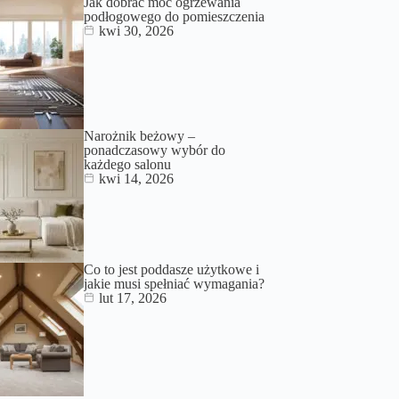
Jak dobrać moc ogrzewania
podłogowego do pomieszczenia
kwi 30, 2026
Narożnik beżowy –
ponadczasowy wybór do
każdego salonu
kwi 14, 2026
Co to jest poddasze użytkowe i
jakie musi spełniać wymagania?
lut 17, 2026