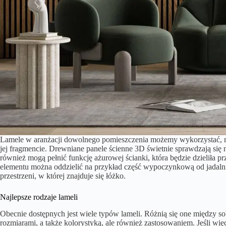
Lamele w aranżacji dowolnego pomieszczenia możemy wykorzystać, mocu
jej fragmencie. Drewniane panele ścienne 3D świetnie sprawdzają się 
również mogą pełnić funkcję ażurowej ścianki, która będzie dzieliła p
elementu można oddzielić na przykład część wypoczynkową od jadaln
przestrzeni, w której znajduje się łóżko.
Najlepsze rodzaje lameli
Obecnie dostępnych jest wiele typów lameli. Różnią się one między so
rozmiarami, a także kolorystyką, ale również zastosowaniem. Jeśli w