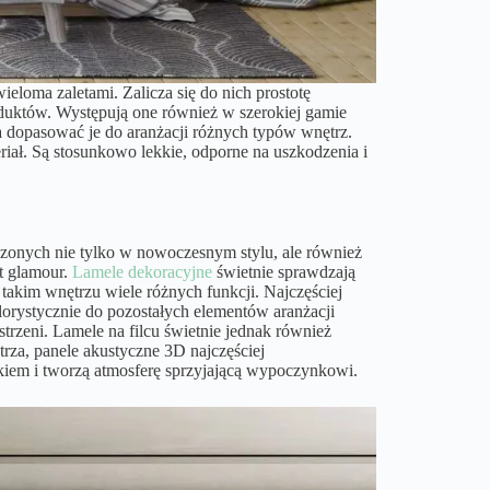
ieloma zaletami. Zalicza się do nich prostotę
oduktów. Występują one również w szerokiej gamie
a dopasować je do aranżacji różnych typów wnętrz.
riał. Są stosunkowo lekkie, odporne na uszkodzenia i
zonych nie tylko w nowoczesnym stylu, ale również
t glamour.
Lamele dekoracyjne
świetnie sprawdzają
takim wnętrzu wiele różnych funkcji. Najczęściej
orystycznie do pozostałych elementów aranżacji
trzeni. Lamele na filcu świetnie jednak również
rza, panele akustyczne 3D najczęściej
żkiem i tworzą atmosferę sprzyjającą wypoczynkowi.