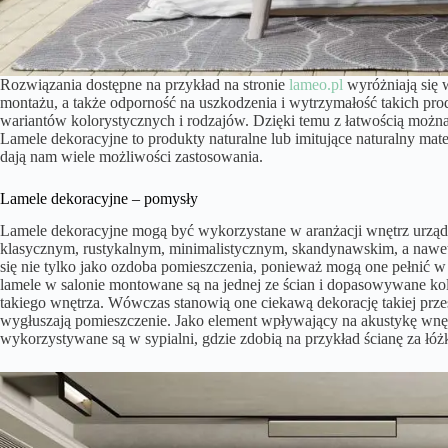
Rozwiązania dostępne na przykład na stronie
lameo.pl
wyróżniają się w
montażu, a także odporność na uszkodzenia i wytrzymałość takich pr
wariantów kolorystycznych i rodzajów. Dzięki temu z łatwością możn
Lamele dekoracyjne to produkty naturalne lub imitujące naturalny mate
dają nam wiele możliwości zastosowania.
Lamele dekoracyjne – pomysły
Lamele dekoracyjne mogą być wykorzystane w aranżacji wnętrz urząd
klasycznym, rustykalnym, minimalistycznym, skandynawskim, a nawe
się nie tylko jako ozdoba pomieszczenia, ponieważ mogą one pełnić w 
lamele w salonie montowane są na jednej ze ścian i dopasowywane kol
takiego wnętrza. Wówczas stanowią one ciekawą dekorację takiej przes
wygłuszają pomieszczenie. Jako element wpływający na akustykę wnęt
wykorzystywane są w sypialni, gdzie zdobią na przykład ścianę za łó