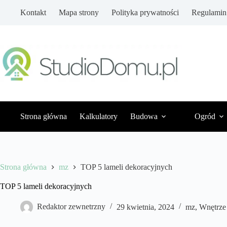
Przejdź
Kontakt
Mapa strony
Polityka prywatności
Regulamin
do
treści
Strona główna
Kalkulatory
Budowa
Ogród
Strona główna
mz
TOP 5 lameli dekoracyjnych
TOP 5 lameli dekoracyjnych
Redaktor zewnetrzny
29 kwietnia, 2024
mz
,
Wnętrze