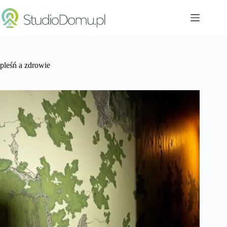
Przejdź
do
treści
pleśń a zdrowie