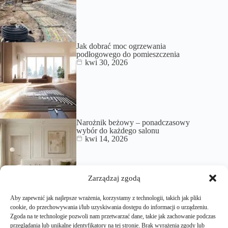
Jak dobrać moc ogrzewania
podłogowego do pomieszczenia
kwi 30, 2026
Narożnik beżowy – ponadczasowy
wybór do każdego salonu
kwi 14, 2026
Zarządzaj zgodą
Aby zapewnić jak najlepsze wrażenia, korzystamy z technologii, takich jak pliki
Co to jest poddasze użytkowe i jakie
musi spełniać wymagania?
cookie, do przechowywania i/lub uzyskiwania dostępu do informacji o urządzeniu.
lut 17, 2026
Zgoda na te technologie pozwoli nam przetwarzać dane, takie jak zachowanie podczas
przeglądania lub unikalne identyfikatory na tej stronie. Brak wyrażenia zgody lub