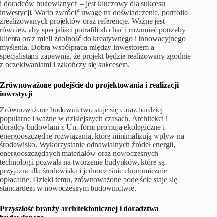
i doradców budowlanych – jest kluczowy dla sukcesu
inwestycji. Warto zwrócić uwagę na doświadczenie, portfolio
zrealizowanych projektów oraz referencje. Ważne jest
również, aby specjaliści potrafili słuchać i rozumieć potrzeby
klienta oraz mieli zdolność do kreatywnego i innowacyjnego
myślenia. Dobra współpraca między inwestorem a
specjalistami zapewnia, że projekt będzie realizowany zgodnie
z oczekiwaniami i zakończy się sukcesem.
Zrównoważone podejście do projektowania i realizacji
inwestycji
Zrównoważone budownictwo staje się coraz bardziej
popularne i ważne w dzisiejszych czasach. Architekci i
doradcy budowlani z Uni-form promują ekologiczne i
energooszczędne rozwiązania, które minimalizują wpływ na
środowisko. Wykorzystanie odnawialnych źródeł energii,
energooszczędnych materiałów oraz nowoczesnych
technologii pozwala na tworzenie budynków, które są
przyjazne dla środowiska i jednocześnie ekonomicznie
opłacalne. Dzięki temu, zrównoważone podejście staje się
standardem w nowoczesnym budownictwie.
Przyszłość branży architektonicznej i doradztwa