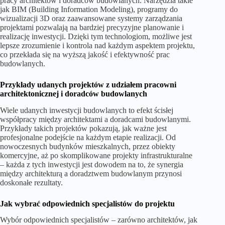
pracy architektów i doradców budowlanych. Narzędzia takie
jak BIM (Building Information Modeling), programy do
wizualizacji 3D oraz zaawansowane systemy zarządzania
projektami pozwalają na bardziej precyzyjne planowanie i
realizację inwestycji. Dzięki tym technologiom, możliwe jest
lepsze zrozumienie i kontrola nad każdym aspektem projektu,
co przekłada się na wyższą jakość i efektywność prac
budowlanych.
Przykłady udanych projektów z udziałem pracowni
architektonicznej i doradców budowlanych
Wiele udanych inwestycji budowlanych to efekt ścisłej
współpracy między architektami a doradcami budowlanymi.
Przykłady takich projektów pokazują, jak ważne jest
profesjonalne podejście na każdym etapie realizacji. Od
nowoczesnych budynków mieszkalnych, przez obiekty
komercyjne, aż po skomplikowane projekty infrastrukturalne
– każda z tych inwestycji jest dowodem na to, że synergia
między architekturą a doradztwem budowlanym przynosi
doskonałe rezultaty.
Jak wybrać odpowiednich specjalistów do projektu
Wybór odpowiednich specjalistów – zarówno architektów, jak