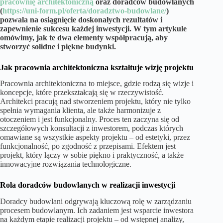
pracownię architektoniczną
oraz doradców budowlanych
(
https://uni-form.pl/oferta/doradztwo-budowlane/
)
pozwala na osiągnięcie doskonałych rezultatów i
zapewnienie sukcesu każdej inwestycji. W tym artykule
omówimy, jak te dwa elementy współpracują, aby
stworzyć solidne i piękne budynki.
Jak pracownia architektoniczna kształtuje wizję projektu
Pracownia architektoniczna to miejsce, gdzie rodzą się wizje i
koncepcje, które przekształcają się w rzeczywistość.
Architekci pracują nad stworzeniem projektu, który nie tylko
spełnia wymagania klienta, ale także harmonizuje z
otoczeniem i jest funkcjonalny. Proces ten zaczyna się od
szczegółowych konsultacji z inwestorem, podczas których
omawiane są wszystkie aspekty projektu – od estetyki, przez
funkcjonalność, po zgodność z przepisami. Efektem jest
projekt, który łączy w sobie piękno i praktyczność, a także
innowacyjne rozwiązania technologiczne.
Rola doradców budowlanych w realizacji inwestycji
Doradcy budowlani odgrywają kluczową rolę w zarządzaniu
procesem budowlanym. Ich zadaniem jest wsparcie inwestora
na każdym etapie realizacji projektu – od wstępnej analizy,