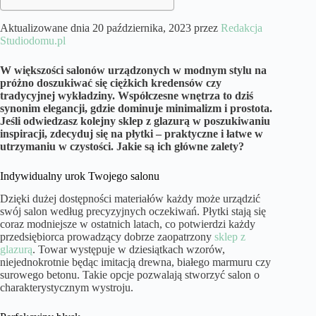
Aktualizowane dnia 20 października, 2023 przez
Redakcja
Studiodomu.pl
W większości salonów urządzonych w modnym stylu na
próżno doszukiwać się ciężkich kredensów czy
tradycyjnej wykładziny. Współczesne wnętrza to dziś
synonim elegancji, gdzie dominuje minimalizm i prostota.
Jeśli odwiedzasz kolejny sklep z glazurą w poszukiwaniu
inspiracji, zdecyduj się na płytki – praktyczne i łatwe w
utrzymaniu w czystości. Jakie są ich główne zalety?
Indywidualny urok Twojego salonu
Dzięki dużej dostępności materiałów każdy może urządzić
swój salon według precyzyjnych oczekiwań. Płytki stają się
coraz modniejsze w ostatnich latach, co potwierdzi każdy
przedsiębiorca prowadzący dobrze zaopatrzony
sklep z
glazurą
. Towar występuje w dziesiątkach wzorów,
niejednokrotnie będąc imitacją drewna, białego marmuru czy
surowego betonu. Takie opcje pozwalają stworzyć salon o
charakterystycznym wystroju.