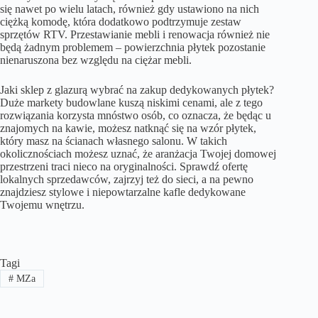
się nawet po wielu latach, również gdy ustawiono na nich
ciężką komodę, która dodatkowo podtrzymuje zestaw
sprzętów RTV. Przestawianie mebli i renowacja również nie
będą żadnym problemem – powierzchnia płytek pozostanie
nienaruszona bez względu na ciężar mebli.
Jaki sklep z glazurą wybrać na zakup dedykowanych płytek?
Duże markety budowlane kuszą niskimi cenami, ale z tego
rozwiązania korzysta mnóstwo osób, co oznacza, że będąc u
znajomych na kawie, możesz natknąć się na wzór płytek,
który masz na ścianach własnego salonu. W takich
okolicznościach możesz uznać, że aranżacja Twojej domowej
przestrzeni traci nieco na oryginalności. Sprawdź ofertę
lokalnych sprzedawców, zajrzyj też do sieci, a na pewno
znajdziesz stylowe i niepowtarzalne kafle dedykowane
Twojemu wnętrzu.
Tagi
#
MZa