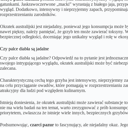
gatunkami. Jaskrawoczerwone „macki” wyrastają z białego jaja, prz
wygląd. Dodatkowo, intensywny i nieprzyjemny zapach, przypominają
rozprzestrzenianiu zarodników.
Okratek australijski jest niejadalny, ponieważ jego konsumpcja może b
nawet piękny, należy pamiętać, że grzyb ten może zawierać toksyny.
bezpiecznej odległości, doceniając jego unikalny wygląd i rolę w ekos
Czy palce diabła są jadalne
Czy palce diabła są jadalne? Odpowiedź na to pytanie jest jednoznacz
swojego intrygującego wyglądu, okratek australijski może być niebezpi
zalecana.
Charakterystyczną cechą tego grzyba jest intensywny, nieprzyjemny z
na celu przyciąganie owadów, które pomagają w rozprzestrzenianiu za
atrakcyjny dla ludzi pod względem kulinarnym.
Istnieją doniesienia, że okratek australijski może zawierać substancje
nie ma wielu badań na ten temat, warto zrezygnować z prób konsumpc
priorytetem, zwłaszcza że istnieje wiele innych, bezpiecznych grzybów
Podsumowując,
czarci pazur
to fascynujący, ale niejadalny okaz. Jeg