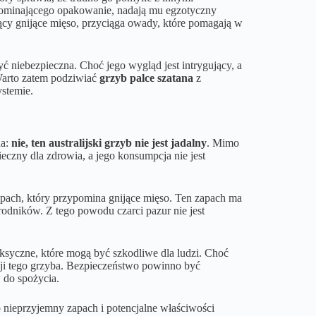
ypominającego opakowanie, nadają mu egzotyczny
cy gnijące mięso, przyciąga owady, które pomagają w
yć niebezpieczna. Choć jego wygląd jest intrygujący, a
 Warto zatem podziwiać
grzyb palce szatana
z
ystemie.
na:
nie, ten australijski grzyb nie jest jadalny
. Mimo
eczny dla zdrowia, a jego konsumpcja nie jest
apach, który przypomina gnijące mięso. Ten zapach ma
rodników. Z tego powodu czarci pazur nie jest
 toksyczne, które mogą być szkodliwe dla ludzi. Choć
ji tego grzyba. Bezpieczeństwo powinno być
 do spożycia.
o nieprzyjemny zapach i potencjalne właściwości