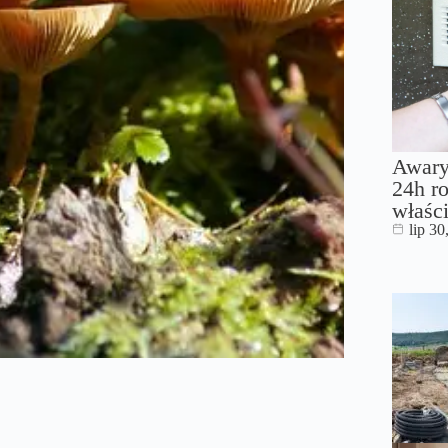
Awary
24h ro
właści
lip 30