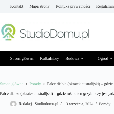
Przejdź
Kontakt
Mapa strony
Polityka prywatności
Regulamin
do
treści
Strona główna
Kalkulatory
Budowa
Ogród
Strona główna
Porady
Palce diabła (okratek australijski) – gdzie
Palce diabła (okratek australijski) – gdzie rośnie ten grzyb i czy jest ja
Redakcja Studiodomu.pl
13 września, 2024
Porady