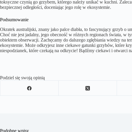
toksyczne czynią go grzybem, którego należy unikać w kuchni. Zaleca
bezpiecznej odległości, doceniając jego rolę w ekosystemie.
Podsumowanie
Okratek australijski, znany jako palce diabła, to fascynujący grzyb o 
Choć nie jest jadalny, jego obecność w różnych regionach świata, w t
obiektem obserwacji. Zachęcamy do dalszego zgłębiania wiedzy na tem
ekosystemie. Może odkryjesz inne ciekawe gatunki grzybów, które kryj
niespodzianek, które czekają na odkrycie! Bądźmy ciekawi i otwarci n
Podziel się swoją opinią
Podobne wpisy