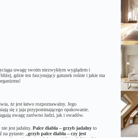
 przyciąga uwagę swoim niezwykłym wyglądem i
liżej, gdzie ten fascynujący gatunek rośnie i jakie ma
organizmu!
awia, że jest łatwo rozpoznawalny. Jego
iają się z jaja przypominającego opakowanie.
iągają uwagę zarówno ludzi, jak i owadów.
ie jest jadalny.
Palce diabła – grzyb jadalny
to
ź na pytanie: „
grzyb palce diabła – czy jest