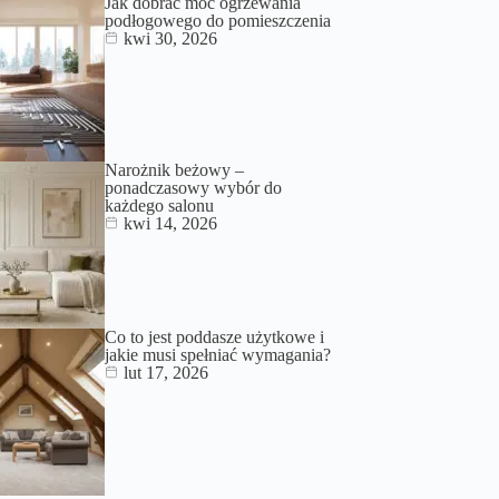
Jak dobrać moc ogrzewania
podłogowego do pomieszczenia
kwi 30, 2026
Narożnik beżowy –
ponadczasowy wybór do
każdego salonu
kwi 14, 2026
Co to jest poddasze użytkowe i
jakie musi spełniać wymagania?
lut 17, 2026