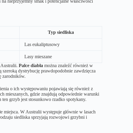
u na nieprzyjemny smak i potencjalne właściwości
Typ siedliska
Las eukaliptusowy
Lasy mieszane
Australii.
Palce diabła
można znaleźć również w
ją szeroką dystrybucję prawdopodobnie zawdzięcza
ię zarodników.
enia o ich występowaniu pojawiają się również z
ach mieszanych, gdzie znajdują odpowiednie warunki
 ten grzyb jest stosunkowo rzadko spotykany.
płe miejsca. W Australii występuje głównie w lasach
odzaju siedliska sprzyjają rozwojowi grzybni i