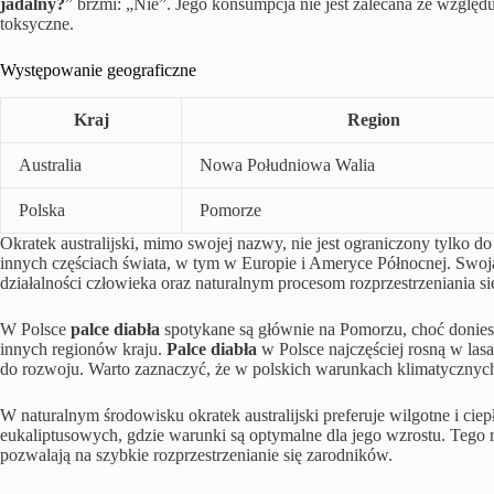
jadalny?
” brzmi: „Nie”. Jego konsumpcja nie jest zalecana ze względ
toksyczne.
Występowanie geograficzne
Kraj
Region
Australia
Nowa Południowa Walia
Polska
Pomorze
Okratek australijski, mimo swojej nazwy, nie jest ograniczony tylko do 
innych częściach świata, w tym w Europie i Ameryce Północnej. Swo
działalności człowieka oraz naturalnym procesom rozprzestrzeniania s
W Polsce
palce diabła
spotykane są głównie na Pomorzu, choć doniesi
innych regionów kraju.
Palce diabła
w Polsce najczęściej rosną w las
do rozwoju. Warto zaznaczyć, że w polskich warunkach klimatycznych
W naturalnym środowisku okratek australijski preferuje wilgotne i cie
eukaliptusowych, gdzie warunki są optymalne dla jego wzrostu. Tego r
pozwalają na szybkie rozprzestrzenianie się zarodników.