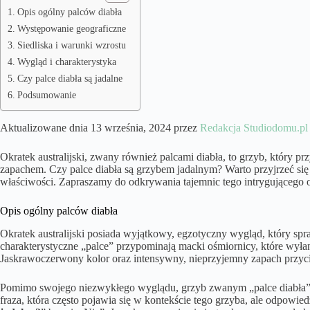
Opis ogólny palców diabła
Występowanie geograficzne
Siedliska i warunki wzrostu
Wygląd i charakterystyka
Czy palce diabła są jadalne
Podsumowanie
Aktualizowane dnia 13 września, 2024 przez
Redakcja Studiodomu.pl
Okratek australijski, zwany również palcami diabła, to grzyb, który
zapachem. Czy palce diabła są grzybem jadalnym? Warto przyjrzeć się b
właściwości. Zapraszamy do odkrywania tajemnic tego intrygującego 
Opis ogólny palców diabła
Okratek australijski posiada wyjątkowy, egzotyczny wygląd, który spr
charakterystyczne „palce” przypominają macki ośmiornicy, które wyłan
Jaskrawoczerwony kolor oraz intensywny, nieprzyjemny zapach przyc
Pomimo swojego niezwykłego wyglądu, grzyb zwanym „palce diabła” n
fraza, która często pojawia się w kontekście tego grzyba, ale odpowied