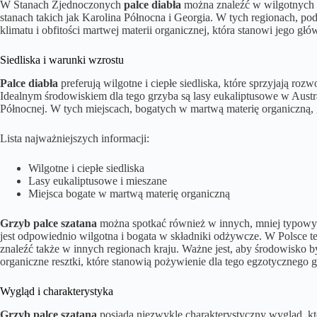
W Stanach Zjednoczonych
palce diabła
można znaleźć w wilgotnych 
stanach takich jak Karolina Północna i Georgia. W tych regionach, pod
klimatu i obfitości martwej materii organicznej, która stanowi jego gł
Siedliska i warunki wzrostu
Palce diabła
preferują wilgotne i ciepłe siedliska, które sprzyjają ro
Idealnym środowiskiem dla tego grzyba są lasy eukaliptusowe w Austr
Północnej. W tych miejscach, bogatych w martwą materię organiczną, 
Lista najważniejszych informacji:
Wilgotne i ciepłe siedliska
Lasy eukaliptusowe i mieszane
Miejsca bogate w martwą materię organiczną
Grzyb palce szatana
można spotkać również w innych, mniej typowych 
jest odpowiednio wilgotna i bogata w składniki odżywcze. W Polsce t
znaleźć także w innych regionach kraju. Ważne jest, aby środowisko by
organiczne resztki, które stanowią pożywienie dla tego egzotycznego 
Wygląd i charakterystyka
Grzyb palce szatana
posiada niezwykle charakterystyczny wygląd, kt