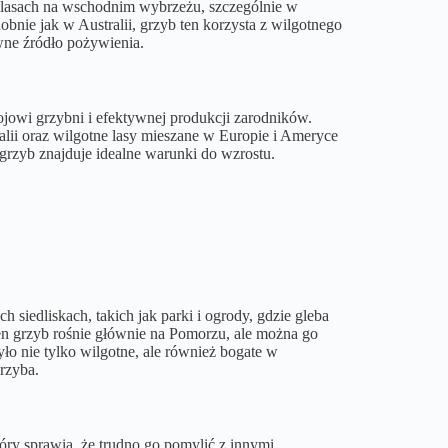
lasach na wschodnim wybrzeżu, szczególnie w
obnie jak w Australii, grzyb ten korzysta z wilgotnego
ówne źródło pożywienia.
zwojowi grzybni i efektywnej produkcji zarodników.
alii oraz wilgotne lasy mieszane w Europie i Ameryce
grzyb znajduje idealne warunki do wzrostu.
siedliskach, takich jak parki i ogrody, gdzie gleba
en grzyb rośnie głównie na Pomorzu, ale można go
ło nie tylko wilgotne, ale również bogate w
grzyba.
óry sprawia, że trudno go pomylić z innymi