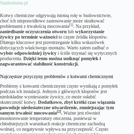
Studiodomu.pl
Kotwy chemiczne odgrywają istotną rolę w budownictwie,
choć ich nieprawidłowe zastosowanie może skutkować
[1]
problemami z trwałością mocowania
. Na przykład,
zaniedbanie oczyszczenia otworu
lub
wykorzystanie
żywicy po terminie ważności
to częste źródła kłopotów.
Dlatego kluczowe jest przestrzeganie kilku wskazówek
dotyczących właściwego montażu. Warto zatem zadbać o
wybór odpowiedniej żywicy
i ściśle trzymać się wytycznych
producenta.
Dzięki temu można uniknąć pomyłek i
zagwarantować stabilność konstrukcji.
Najczęstsze przyczyny problemów z kotwami chemicznymi
Problemy z kotwami chemicznymi często wynikają z pomyłek
podczas ich instalacji. Jednym z głównych kłopotów jest
niedokładne wymieszanie żywicy, co może osłabić
skuteczność kotwy.
Dodatkowo, zbyt krótki czas wiązania
powoduje niedostateczne utwardzenie, zmniejszając tym
[2]
samym trwałość mocowania
.
Ważne jest również
monitorowanie temperatury otoczenia, ponieważ w
chłodniejszych warunkach reakcje chemiczne zachodzą
wolniej, co negatywnie wpływa na przyczepność. Często