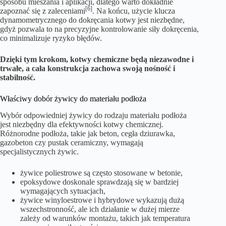
sposobu mieszania i aplikacji, dlatego warto dokładnie
[6]
zapoznać się z zaleceniami
. Na końcu, użycie klucza
dynamometrycznego do dokręcania kotwy jest niezbędne,
gdyż pozwala to na precyzyjne kontrolowanie siły dokręcenia,
co minimalizuje ryzyko błędów.
Dzięki tym krokom, kotwy chemiczne będą niezawodne i
trwałe, a cała konstrukcja zachowa swoją nośność i
stabilność.
Właściwy dobór żywicy do materiału podłoża
Wybór odpowiedniej żywicy do rodzaju materiału podłoża
jest niezbędny dla efektywności kotwy chemicznej.
Różnorodne podłoża, takie jak beton, cegła dziurawka,
gazobeton czy pustak ceramiczny, wymagają
specjalistycznych żywic.
żywice poliestrowe są często stosowane w betonie,
epoksydowe doskonale sprawdzają się w bardziej
wymagających sytuacjach,
żywice winyloestrowe i hybrydowe wykazują dużą
wszechstronność, ale ich działanie w dużej mierze
zależy od warunków montażu, takich jak temperatura