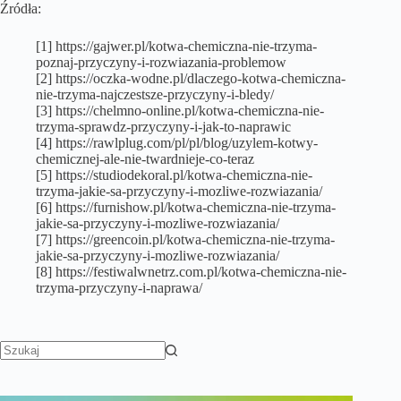
Źródła:
[1] https://gajwer.pl/kotwa-chemiczna-nie-trzyma-
poznaj-przyczyny-i-rozwiazania-problemow
[2] https://oczka-wodne.pl/dlaczego-kotwa-chemiczna-
nie-trzyma-najczestsze-przyczyny-i-bledy/
[3] https://chelmno-online.pl/kotwa-chemiczna-nie-
trzyma-sprawdz-przyczyny-i-jak-to-naprawic
[4] https://rawlplug.com/pl/pl/blog/uzylem-kotwy-
chemicznej-ale-nie-twardnieje-co-teraz
[5] https://studiodekoral.pl/kotwa-chemiczna-nie-
trzyma-jakie-sa-przyczyny-i-mozliwe-rozwiazania/
[6] https://furnishow.pl/kotwa-chemiczna-nie-trzyma-
jakie-sa-przyczyny-i-mozliwe-rozwiazania/
[7] https://greencoin.pl/kotwa-chemiczna-nie-trzyma-
jakie-sa-przyczyny-i-mozliwe-rozwiazania/
[8] https://festiwalwnetrz.com.pl/kotwa-chemiczna-nie-
trzyma-przyczyny-i-naprawa/
Brak
wyników