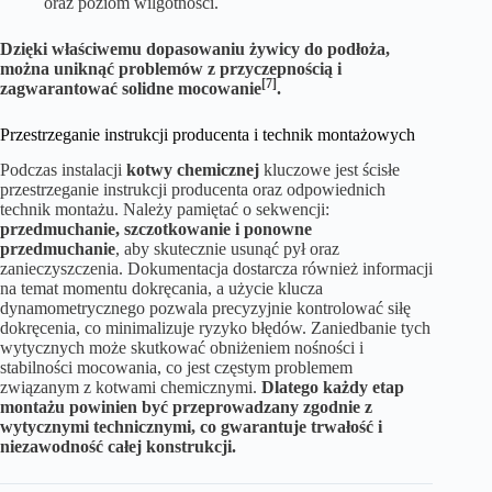
oraz poziom wilgotności.
Dzięki właściwemu dopasowaniu żywicy do podłoża,
można uniknąć problemów z przyczepnością i
[7]
zagwarantować solidne mocowanie
.
Przestrzeganie instrukcji producenta i technik montażowych
Podczas instalacji
kotwy chemicznej
kluczowe jest ścisłe
przestrzeganie instrukcji producenta oraz odpowiednich
technik montażu. Należy pamiętać o sekwencji:
przedmuchanie, szczotkowanie i ponowne
przedmuchanie
, aby skutecznie usunąć pył oraz
zanieczyszczenia. Dokumentacja dostarcza również informacji
na temat momentu dokręcania, a użycie klucza
dynamometrycznego pozwala precyzyjnie kontrolować siłę
dokręcenia, co minimalizuje ryzyko błędów. Zaniedbanie tych
wytycznych może skutkować obniżeniem nośności i
stabilności mocowania, co jest częstym problemem
związanym z kotwami chemicznymi.
Dlatego każdy etap
montażu powinien być przeprowadzany zgodnie z
wytycznymi technicznymi, co gwarantuje trwałość i
niezawodność całej konstrukcji.