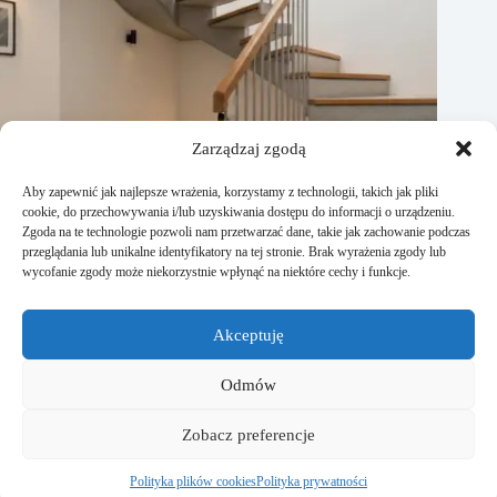
Zarządzaj zgodą
Aby zapewnić jak najlepsze wrażenia, korzystamy z technologii, takich jak pliki
cookie, do przechowywania i/lub uzyskiwania dostępu do informacji o urządzeniu.
Zgoda na te technologie pozwoli nam przetwarzać dane, takie jak zachowanie podczas
przeglądania lub unikalne identyfikatory na tej stronie. Brak wyrażenia zgody lub
wycofanie zgody może niekorzystnie wpłynąć na niektóre cechy i funkcje.
Jak zaprojetkować schody zabiegowe? Krok po kroku
Akceptuję
16 lutego, 2026
Odmów
Strona Studiodomu.pl powstała dla wszystkich osób, które
Zobacz preferencje
lubią kreować otaczającą ich przestrzeń na własnych
zasadach. Znajdziecie tutaj liczne porady o wnętrzu, ogrodzie
czy remontach.
Polityka plików cookies
Polityka prywatności
Copyright © 2026 Studiodomu.pl