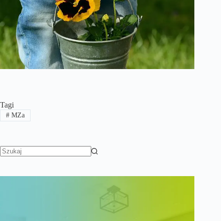
Tagi
#
MZa
Brak
wyników