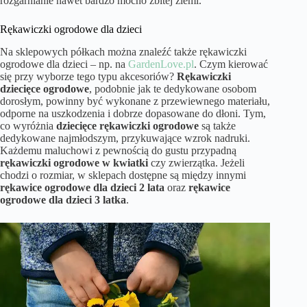
rozgarnianie nawet bardzo mocno zbitej ziemi.
Rękawiczki ogrodowe dla dzieci
Na sklepowych półkach można znaleźć także rękawiczki
ogrodowe dla dzieci – np. na
GardenLove.pl
. Czym kierować
się przy wyborze tego typu akcesoriów?
Rękawiczki
dziecięce ogrodowe
, podobnie jak te dedykowane osobom
dorosłym, powinny być wykonane z przewiewnego materiału,
odporne na uszkodzenia i dobrze dopasowane do dłoni. Tym,
co wyróżnia
dziecięce rękawiczki ogrodowe
są także
dedykowane najmłodszym, przykuwające wzrok nadruki.
Każdemu maluchowi z pewnością do gustu przypadną
rękawiczki ogrodowe w kwiatki
czy zwierzątka. Jeżeli
chodzi o rozmiar, w sklepach dostępne są między innymi
rękawice ogrodowe dla dzieci 2 lata
oraz
rękawice
ogrodowe dla dzieci 3 latka
.