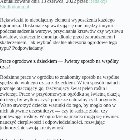
Aktualizowane dnia 13 czerwca, 2022 przez
Redakcja
Studiodomu.pl
Rękawiczki to nieodłączny element wyposażenia każdego
ogrodnika. Doskonale sprawdzają się one między innymi
podczas sadzenia warzyw, przycinania krzewów czy wysiewu
kwiatów, skutecznie chroniąc dłonie przed zabrudzeniem i
skaleczeniem. Jak wybrać idealne akcesoria ogrodowe tego
typu? Podpowiadamy!
Prace ogrodowe z dzieckiem — świetny sposób na wspólny
czas!
Rodzinne prace w ogródku to znakomity sposób na wspólne
spędzanie wolnego czasu z dzieckiem. W ten sposób maluch
poznaje otaczający go, fascynujący świat pełen roślin i
zwierząt. Prace w przydomowym ogródku są świetną okazją
do tego, by wytłumaczyć pociesze naturalny cykl przyrody.
Warto stworzyć dziecku warunki do tego, by mogło ono w
nich aktywnie uczestniczyć — czy to sadząc zioła, czy
podlewając rośliny. W ogrodzie najmłodsi mogą się również
nauczyć cierpliwości i odpowiedzialności, rozwijając
jednocześnie swoją kreatywność.