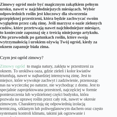
Zimowy ogród może być magicznym zakątkiem pełnym
uroku, nawet w najchłodniejszych miesiącach. Wybór
odpowiednich roślin jest kluczowy dla stworzenia
przepięknej przestrzeni, która będzie zachwycać swoim
wyglądem przez całą zimę. Jeśli marzysz o oazie zielonych
cudów, które przetrwają nawet najchłodniejsze miesiące,
to koniecznie zapoznaj się z treścią niniejszego artykułu.
Oto przewodnik po gatunkach roślin, które swoją
wytrzymałością i urokiem ożywią Twój ogród, kiedy za
oknem zapanuje biała zima.
Czym jest ogród zimowy?
Zimowy ogród
to magia natury, zaklęta w przestrzeni za
oknem. To urokliwa oaza, gdzie zieleń i kolor kwiatów
triumfują, nawet w najbardziej intensywną zimę. Jest to
miejsce, które wywołuje zachwyt i zadziwienie, przenosząc
nas na wycieczkę po naturze, nie wychodząc z domu. Jest to
specjalnie zaprojektowana przestrzeń, najczęściej w formie
pomieszczenia lub wydzielonej części budynku, która
pozwala na uprawę roślin przez cały rok, nawet w okresie
zimowym. Charakteryzują się odpowiednią izolacją
termiczną, szklanym lub poliwęglanowym dachem oraz często
systemami kontroli klimatu, takimi jak ogrzewanie i