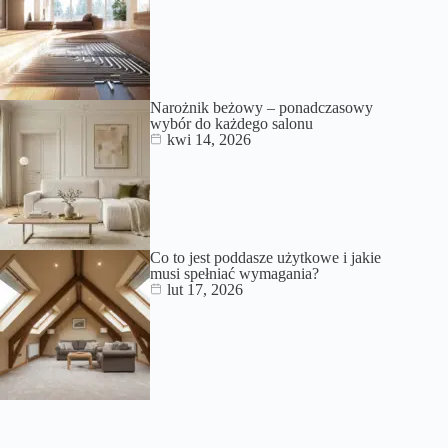
Narożnik beżowy – ponadczasowy
wybór do każdego salonu
kwi 14, 2026
Co to jest poddasze użytkowe i jakie
musi spełniać wymagania?
lut 17, 2026