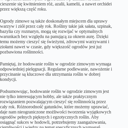
cieszenie się kwitnieniem róż, azalii, kamelii, a nawet orchidei
przez większą część roku.
Ogrody zimowe są także doskonałym miejscem dla uprawy
warzyw i ziół przez cały rok. Rośliny takie jak sałata, szpinak,
bazylia czy rozmaryn, mogą się rozwijać w optymalnych
warunkach bez względu na panującą za oknem aurę. Dzięki
temu możemy cieszyć się świeżymi, zdrowymi warzywami i
ziołami nawet w czasie, gdy większość ogrodów jest już
pozbawiona roślinności.
Pamiętaj, że hodowanie roślin w ogrodzie zimowym wymaga
odpowiedniej pielęgnacji. Regularne podlewanie, nawożenie i
przycinanie są kluczowe dla utrzymania roślin w dobrej
kondycji.
Podsumowując, hodowanie roślin w ogrodzie zimowym jest
nie tylko interesującym hobby, ale także praktycznym
rozwiązaniem pozwalającym cieszyć się roślinnością przez
cały rok. Różnorodność gatunków, które możemy uprawiać,
daje nam nieograniczone możliwości tworzenia wyjątkowych
ogrodów pełnych pięknych i egzotycznych roślin. Aby
osiągnąć sukces w hodowli, potrzebujemy zaangażowania,
cierpliwości i wiedzy na temat specyficznych wymagań