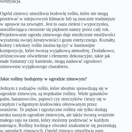
wentylacja.
Ogród zimowy umożliwia hodowlę roślin, które nie mogą
przetrwać w miejscowym klimacie lub są znacznie trudniejsze
w uprawie na zewnątrz. Jest to oaza zieleni i wypoczynku,
umożliwiająca cieszenie się pięknem natury przez cały rok.
Projektowanie ogrodu zimowego daje niezliczone możliwości
wyrażenia swojej kreatywności i gustu estetycznego. Kształty,
kolory i tekstury roślin można łączyć w harmonijne
kompozycje, które tworzą wyjątkową atmosferę. Dodatkowo,
zróżnicowane oświetlenie i elementy dekoracyjne, takie jak
małe fontanny czy kamienie, mogą nadawać ogrodowi
zimowemu wyjątkowego charakteru.
Jakie rośliny hodujemy w ogrodzie zimowym?
Jednym z rodzajów roślin, które idealnie sprawdzają się w
ogrodzie zimowym, są tropikalne rośliny. Wiele gatunków
palm, bananowców, paproci czy storczyków cieszy się w
ciepłym i wilgotnym środowisku oferowanym przez
oranżerie. Te piękne i egzotyczne rośliny nie tylko dodają
uroku naszym ogrodom zimowym, ale także tworzą wrażenie
małego raju na ziemi, który możemy podziwiać w każdym
miesiącu. Rośliny kwitnące również znakomicie się prezentują
w ogrodach zimowych. Ogród zimowy umożliwia nam