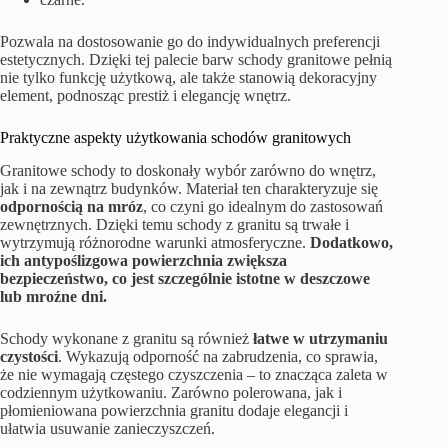
Pozwala na dostosowanie go do indywidualnych preferencji
estetycznych. Dzięki tej palecie barw schody granitowe pełnią
nie tylko funkcję użytkową, ale także stanowią dekoracyjny
element, podnosząc prestiż i elegancję wnętrz.
Praktyczne aspekty użytkowania schodów granitowych
Granitowe schody to doskonały wybór zarówno do wnętrz,
jak i na zewnątrz budynków. Materiał ten charakteryzuje się
odpornością na mróz
, co czyni go idealnym do zastosowań
zewnętrznych. Dzięki temu schody z granitu są trwałe i
wytrzymują różnorodne warunki atmosferyczne.
Dodatkowo,
ich antypoślizgowa powierzchnia zwiększa
bezpieczeństwo, co jest szczególnie istotne w deszczowe
lub mroźne dni.
Schody wykonane z granitu są również
łatwe w utrzymaniu
czystości
. Wykazują odporność na zabrudzenia, co sprawia,
że nie wymagają częstego czyszczenia – to znacząca zaleta w
codziennym użytkowaniu. Zarówno polerowana, jak i
płomieniowana powierzchnia granitu dodaje elegancji i
ułatwia usuwanie zanieczyszczeń.