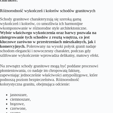
charakter.
Różnorodność wykończeń i kolorów schodów granitowych
Schody granitowe charakteryzują się szeroką gamą
wykończeń i kolorów, co umożliwia ich harmonijne
wkomponowanie w różnorodne style architektoniczne.
Wybór właściwego wykończenia oraz barwy pozwala na
zintegrowanie tych schodów z resztą wnętrza, co jest
kluczowe zarówno w przestrzeniach mieszkalnych, jak i
komercyjnych.
Polerowany na wysoki połysk granit nadaje
schodom elegancki i nowoczesny charakter, podczas gdy
szlifowane wykończenie wprowadza delikatny, matowy efekt.
Na zewnątrz schody granitowe mogą być poddane procesowi
płomieniowania, co nadaje im chropowatą fakturę,
zapewniając jednocześnie właściwości antypoślizgowe, które
podnoszą poziom bezpieczeństwa. Różnorodność
kolorystyczna granitu, obejmująca odcienie:
jasnoszare,
ciemnoszare,
brązowe,
czerwone,
czarne.