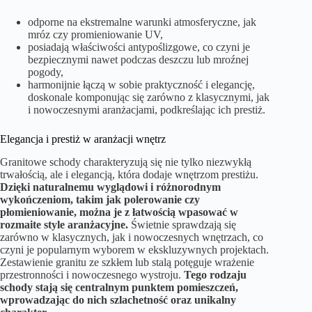
odporne na ekstremalne warunki atmosferyczne, jak
mróz czy promieniowanie UV,
posiadają właściwości antypoślizgowe, co czyni je
bezpiecznymi nawet podczas deszczu lub mroźnej
pogody,
harmonijnie łączą w sobie praktyczność i elegancję,
doskonale komponując się zarówno z klasycznymi, jak
i nowoczesnymi aranżacjami, podkreślając ich prestiż.
Elegancja i prestiż w aranżacji wnętrz
Granitowe schody charakteryzują się nie tylko niezwykłą
trwałością, ale i elegancją, która dodaje wnętrzom prestiżu.
Dzięki naturalnemu wyglądowi i różnorodnym
wykończeniom, takim jak polerowanie czy
płomieniowanie, można je z łatwością wpasować w
rozmaite style aranżacyjne.
Świetnie sprawdzają się
zarówno w klasycznych, jak i nowoczesnych wnętrzach, co
czyni je popularnym wyborem w ekskluzywnych projektach.
Zestawienie granitu ze szkłem lub stalą potęguje wrażenie
przestronności i nowoczesnego wystroju.
Tego rodzaju
schody stają się centralnym punktem pomieszczeń,
wprowadzając do nich szlachetność oraz unikalny