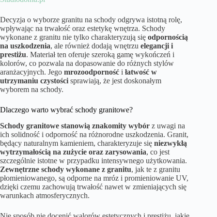
Decyzja o wyborze granitu na schody odgrywa istotną rolę,
wpływając na trwałość oraz estetykę wnętrza. Schody
wykonane z granitu nie tylko charakteryzują się
odpornością
na uszkodzenia
, ale również dodają wnętrzu
elegancji i
prestiżu
. Materiał ten oferuje szeroką gamę wykończeń i
kolorów, co pozwala na dopasowanie do różnych stylów
aranżacyjnych. Jego
mrozoodporność
i
łatwość w
utrzymaniu czystości
sprawiają, że jest doskonałym
wyborem na schody.
Dlaczego warto wybrać schody granitowe?
Schody granitowe stanowią znakomity wybór
z uwagi na
ich solidność i odporność na różnorodne uszkodzenia. Granit,
będący naturalnym kamieniem, charakteryzuje się
niezwykłą
wytrzymałością na zużycie oraz zarysowania
, co jest
szczególnie istotne w przypadku intensywnego użytkowania.
Zewnętrzne schody wykonane z granitu
, jak te z granitu
płomieniowanego, są odporne na mróz i promieniowanie UV,
dzięki czemu zachowują trwałość nawet w zmieniających się
warunkach atmosferycznych.
Nie sposób nie docenić walorów estetycznych i prestiżu, jakie