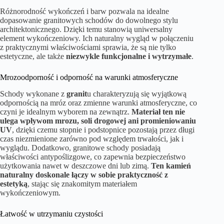
Różnorodność wykończeń i barw pozwala na idealne
dopasowanie granitowych schodów do dowolnego stylu
architektonicznego. Dzięki temu stanowią uniwersalny
element wykończeniowy. Ich naturalny wygląd w połączeniu
z praktycznymi właściwościami sprawia, że są nie tylko
estetyczne, ale także
niezwykle funkcjonalne i wytrzymałe
.
Mrozoodporność i odporność na warunki atmosferyczne
Schody wykonane z
granit
u charakteryzują się wyjątkową
odpornością na mróz oraz zmienne warunki atmosferyczne, co
czyni je idealnym wyborem na zewnątrz.
Materiał ten nie
ulega wpływom mrozu, soli drogowej ani promieniowaniu
UV
, dzięki czemu stopnie i podstopnice pozostają przez długi
czas niezmienione zarówno pod względem trwałości, jak i
wyglądu. Dodatkowo, granitowe schody posiadają
właściwości antypoślizgowe, co zapewnia bezpieczeństwo
użytkowania nawet w deszczowe dni lub zimą.
Ten kamień
naturalny doskonale łączy w sobie praktyczność z
estetyką
, stając się znakomitym materiałem
wykończeniowym.
Łatwość w utrzymaniu czystości