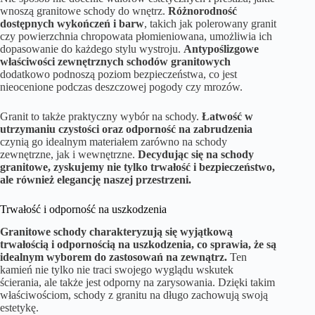
wnoszą granitowe schody do wnętrz.
Różnorodność
dostępnych wykończeń i barw
, takich jak polerowany granit
czy powierzchnia chropowata płomieniowana, umożliwia ich
dopasowanie do każdego stylu wystroju.
Antypoślizgowe
właściwości zewnętrznych schodów granitowych
dodatkowo podnoszą poziom bezpieczeństwa, co jest
nieocenione podczas deszczowej pogody czy mrozów.
Granit to także praktyczny wybór na schody.
Łatwość w
utrzymaniu czystości oraz odporność na zabrudzenia
czynią go idealnym materiałem zarówno na schody
zewnętrzne, jak i wewnętrzne.
Decydując się na schody
granitowe, zyskujemy nie tylko trwałość i bezpieczeństwo,
ale również elegancję naszej przestrzeni.
Trwałość i odporność na uszkodzenia
Granitowe schody charakteryzują się wyjątkową
trwałością i odpornością na uszkodzenia, co sprawia, że są
idealnym wyborem do zastosowań na zewnątrz.
Ten
kamień nie tylko nie traci swojego wyglądu wskutek
ścierania, ale także jest odporny na zarysowania. Dzięki takim
właściwościom, schody z granitu na długo zachowują swoją
estetykę.