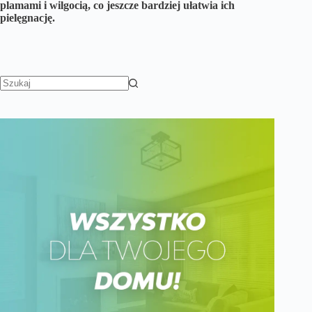
plamami i wilgocią, co jeszcze bardziej ułatwia ich
pielęgnację.
Brak
wyników