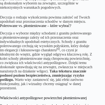
są doskonałym wyborem na zewnątrz, szczególnie w
niekorzystnych warunkach pogodowych.
Decyzja o rodzaju wykończenia powinna zależeć od Twoich
upodobań oraz przeznaczenia schodów w danym miejscu.
Polerowane vs. płomieniowane – które wybrać?
Decyzja o wyborze między schodami z granitu polerowanego
a płomieniowanego zależy od ich przeznaczenia oraz
indywidualnych upodobań estetycznych. Schody z granitu
polerowanego cechują się wysokim połyskiem, który dodaje
[6]
im elegancji i luksusowego charakteru
, co czyni je
idealnymi do wnętrz, gdzie wygląd odgrywa kluczową rolę. Z
kolei schody płomieniowane mają chropowatą powierzchnię,
co zwiększa ich właściwości antypoślizgowe. Dzięki temu
doskonale sprawdzają się na zewnątrz, zwłaszcza w miejscach
narażonych na działanie wilgoci.
Taka tekstura znacznie
podnosi poziom bezpieczeństwa, zmniejszając ryzyko
poślizgu.
Warto więc zastanowić się, jaki efekt zarówno
funkcjonalny, jak i wizualny chcemy osiągnąć w danej
przestrzeni.
Właściwości antypoślizgowe powierzchni płomieniowanej