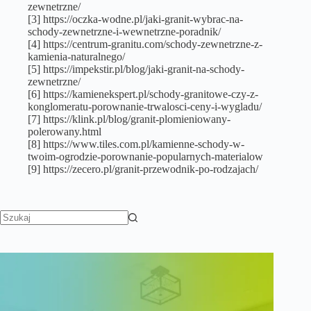
zewnetrzne/
[3] https://oczka-wodne.pl/jaki-granit-wybrac-na-
schody-zewnetrzne-i-wewnetrzne-poradnik/
[4] https://centrum-granitu.com/schody-zewnetrzne-z-
kamienia-naturalnego/
[5] https://impekstir.pl/blog/jaki-granit-na-schody-
zewnetrzne/
[6] https://kamienekspert.pl/schody-granitowe-czy-z-
konglomeratu-porownanie-trwalosci-ceny-i-wygladu/
[7] https://klink.pl/blog/granit-plomieniowany-
polerowany.html
[8] https://www.tiles.com.pl/kamienne-schody-w-
twoim-ogrodzie-porownanie-popularnych-materialow
[9] https://zecero.pl/granit-przewodnik-po-rodzajach/
Brak
wyników