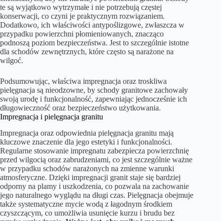
te są wyjątkowo wytrzymałe i nie potrzebują częstej
konserwacji, co czyni je praktycznym rozwiązaniem.
Dodatkowo, ich właściwości antypoślizgowe, zwłaszcza w
przypadku powierzchni płomieniowanych, znacząco
podnoszą poziom bezpieczeństwa. Jest to szczególnie istotne
dla schodów zewnętrznych, które często są narażone na
wilgoć.
Podsumowując, właściwa impregnacja oraz troskliwa
pielęgnacja są nieodzowne, by schody granitowe zachowały
swoją urodę i funkcjonalność, zapewniając jednocześnie ich
długowieczność oraz bezpieczeństwo użytkowania.
Impregnacja i pielęgnacja granitu
Impregnacja oraz odpowiednia pielęgnacja granitu mają
kluczowe znaczenie dla jego estetyki i funkcjonalności.
Regularne stosowanie impregnatu zabezpiecza powierzchnię
przed wilgocią oraz zabrudzeniami, co jest szczególnie ważne
w przypadku schodów narażonych na zmienne warunki
atmosferyczne. Dzięki impregnacji granit staje się bardziej
odporny na plamy i uszkodzenia, co pozwala na zachowanie
jego naturalnego wyglądu na długi czas. Pielęgnacja obejmuje
także systematyczne mycie wodą z łagodnym środkiem
czyszczącym, co umożliwia usunięcie kurzu i brudu bez