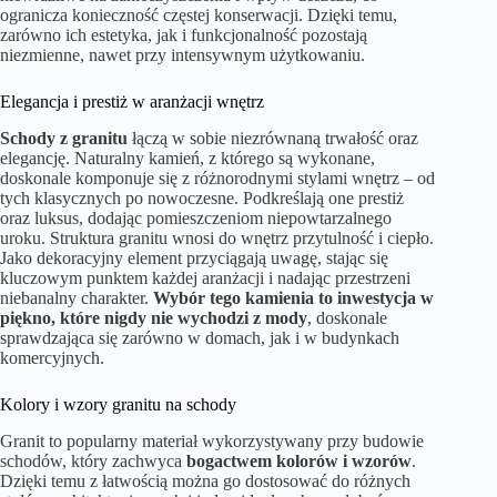
ogranicza konieczność częstej konserwacji. Dzięki temu,
zarówno ich estetyka, jak i funkcjonalność pozostają
niezmienne, nawet przy intensywnym użytkowaniu.
Elegancja i prestiż w aranżacji wnętrz
Schody z granitu
łączą w sobie niezrównaną trwałość oraz
elegancję. Naturalny kamień, z którego są wykonane,
doskonale komponuje się z różnorodnymi stylami wnętrz – od
tych klasycznych po nowoczesne. Podkreślają one prestiż
oraz luksus, dodając pomieszczeniom niepowtarzalnego
uroku. Struktura granitu wnosi do wnętrz przytulność i ciepło.
Jako dekoracyjny element przyciągają uwagę, stając się
kluczowym punktem każdej aranżacji i nadając przestrzeni
niebanalny charakter.
Wybór tego kamienia to inwestycja w
piękno, które nigdy nie wychodzi z mody
, doskonale
sprawdzająca się zarówno w domach, jak i w budynkach
komercyjnych.
Kolory i wzory granitu na schody
Granit to popularny materiał wykorzystywany przy budowie
schodów, który zachwyca
bogactwem kolorów i wzorów
.
Dzięki temu z łatwością można go dostosować do różnych