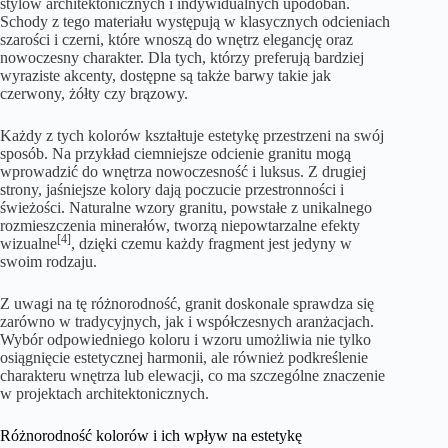
stylów architektonicznych i indywidualnych upodobań.
Schody z tego materiału występują w klasycznych odcieniach
szarości i czerni, które wnoszą do wnętrz elegancję oraz
nowoczesny charakter. Dla tych, którzy preferują bardziej
wyraziste akcenty, dostępne są także barwy takie jak
czerwony, żółty czy brązowy.
Każdy z tych kolorów kształtuje estetykę przestrzeni na swój
sposób. Na przykład ciemniejsze odcienie granitu mogą
wprowadzić do wnętrza nowoczesność i luksus. Z drugiej
strony, jaśniejsze kolory dają poczucie przestronności i
świeżości. Naturalne wzory granitu, powstałe z unikalnego
rozmieszczenia minerałów, tworzą niepowtarzalne efekty
[4]
wizualne
, dzięki czemu każdy fragment jest jedyny w
swoim rodzaju.
Z uwagi na tę różnorodność, granit doskonale sprawdza się
zarówno w tradycyjnych, jak i współczesnych aranżacjach.
Wybór odpowiedniego koloru i wzoru umożliwia nie tylko
osiągnięcie estetycznej harmonii, ale również podkreślenie
charakteru wnętrza lub elewacji, co ma szczególne znaczenie
w projektach architektonicznych.
Różnorodność kolorów i ich wpływ na estetykę