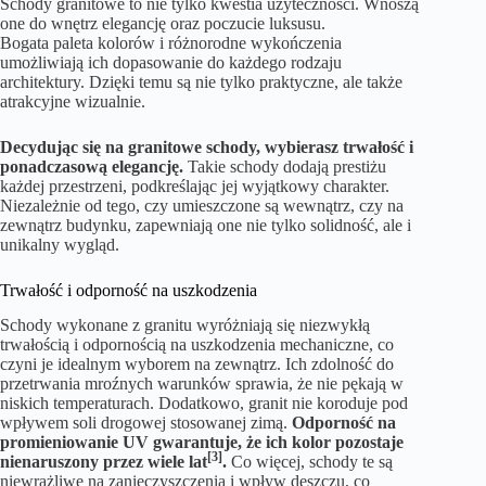
Schody granitowe to nie tylko kwestia użyteczności. Wnoszą
one do wnętrz elegancję oraz poczucie luksusu.
Bogata paleta kolorów i różnorodne wykończenia
umożliwiają ich dopasowanie do każdego rodzaju
architektury. Dzięki temu są nie tylko praktyczne, ale także
atrakcyjne wizualnie.
Decydując się na granitowe schody, wybierasz trwałość i
ponadczasową elegancję.
Takie schody dodają prestiżu
każdej przestrzeni, podkreślając jej wyjątkowy charakter.
Niezależnie od tego, czy umieszczone są wewnątrz, czy na
zewnątrz budynku, zapewniają one nie tylko solidność, ale i
unikalny wygląd.
Trwałość i odporność na uszkodzenia
Schody wykonane z granitu wyróżniają się niezwykłą
trwałością i odpornością na uszkodzenia mechaniczne, co
czyni je idealnym wyborem na zewnątrz. Ich zdolność do
przetrwania mroźnych warunków sprawia, że nie pękają w
niskich temperaturach. Dodatkowo, granit nie koroduje pod
wpływem soli drogowej stosowanej zimą.
Odporność na
promieniowanie UV gwarantuje, że ich kolor pozostaje
[3]
nienaruszony przez wiele lat
.
Co więcej, schody te są
niewrażliwe na zanieczyszczenia i wpływ deszczu, co