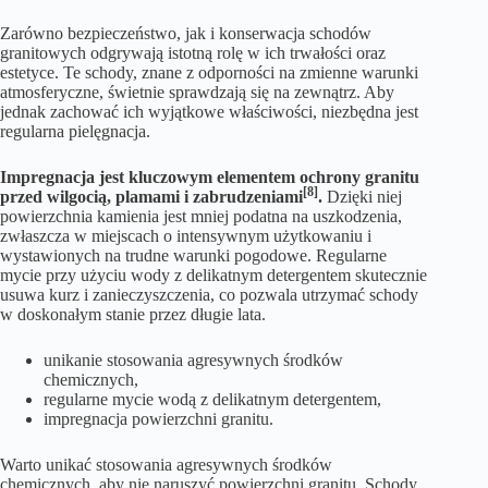
Zarówno bezpieczeństwo, jak i konserwacja schodów
granitowych odgrywają istotną rolę w ich trwałości oraz
estetyce. Te schody, znane z odporności na zmienne warunki
atmosferyczne, świetnie sprawdzają się na zewnątrz. Aby
jednak zachować ich wyjątkowe właściwości, niezbędna jest
regularna pielęgnacja.
Impregnacja jest kluczowym elementem ochrony granitu
[8]
przed wilgocią, plamami i zabrudzeniami
.
Dzięki niej
powierzchnia kamienia jest mniej podatna na uszkodzenia,
zwłaszcza w miejscach o intensywnym użytkowaniu i
wystawionych na trudne warunki pogodowe. Regularne
mycie przy użyciu wody z delikatnym detergentem skutecznie
usuwa kurz i zanieczyszczenia, co pozwala utrzymać schody
w doskonałym stanie przez długie lata.
unikanie stosowania agresywnych środków
chemicznych,
regularne mycie wodą z delikatnym detergentem,
impregnacja powierzchni granitu.
Warto unikać stosowania agresywnych środków
chemicznych, aby nie naruszyć powierzchni granitu. Schody