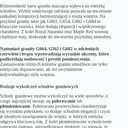
Różnorodność barw granitu znacząco wpływa na estetykę
schodów. Wybór właściwego odcienia pozwala na stworzenie
unikalnej kompozycji harmonizującej z resztą wnętrza. Na
przykład granity takie jak G603, G654, G602 i G684 to
klasyczne szarości, które dodają elegancji i współczesnego
charakteru. Z kolei Royal Juparana oraz Maple Red wnoszą
cieplejsze tony, doskonałe do stworzenia przytulnej atmosfery.
Natomiast granity G664, G562 i G682 w odcieniach
czerwieni i brązu wprowadzają wyraziste akcenty, które
podkreślają osobowość i prestiż pomieszczenia.
Zastosowanie różnych kolorów granitu umożliwia nie tylko
estetyczne dopasowanie, ale też uwydatnienie
indywidualnego stylu wnętrza.
Rodzaje wykończeń schodów granitowych
Schody granitowe można wykończyć na wiele sposobów, z
czego najczęściej stosuje się
polerowanie
lub
płomieniowanie
. Polerowana powierzchnia charakteryzuje
się wysokim połyskiem, co dodaje schodom elegancji i czyni
je idealnym rozwiązaniem do wnętrz, w których estetyka
odgrywa kluczową rolę. Z kolei płomieniowane wykończenie
zapewnia matową, antypoślizgową strukturę, co sprawia, że