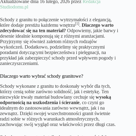
Aktualizowane dnia 16 lutego, 2026 przez
Redakcja
Studiodomu.pl
Schody z granitu to połączenie wytrzymałości z elegancją,
[1]
które dodaje prestiżu każdemu wnętrzu
.
Dlaczego warto
zdecydować się na ten materiał?
Odpowiemy, jakie barwy i
desenie idealnie komponują się z różnymi aranżacjami.
Przyjrzymy się również zaletom różnych rodzajów
wykończeń. Dodatkowo, podzielimy się praktycznymi
poradami dotyczącymi bezpieczeństwa i pielęgnacji, na
przykład jak zabezpieczyć schody przed wpływem pogody i
zanieczyszczeniami.
Dlaczego warto wybrać schody granitowe?
Schody wykonane z granitu to doskonały wybór dla tych,
którzy cenią sobie zarówno solidność, jak i estetykę. Ten
niezwykle trwały materiał budowlany cechuje się
wysoką
odpornością na uszkodzenia i ścieranie
, co czyni go
idealnym do zastosowania zarówno wewnątrz, jak i na
zewnątrz. Dzięki swojej wszechstronności granit świetnie
radzi sobie w różnych warunkach atmosferycznych,
zachowując swój wygląd oraz właściwości przez długi czas.