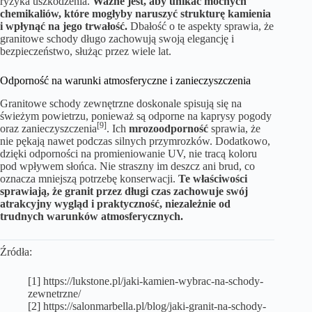
ryzyka uszkodzenia.
Ważne jest, aby unikać mocnych
chemikaliów, które mogłyby naruszyć strukturę kamienia
i wpłynąć na jego trwałość.
Dbałość o te aspekty sprawia, że
granitowe schody długo zachowują swoją elegancję i
bezpieczeństwo, służąc przez wiele lat.
Odporność na warunki atmosferyczne i zanieczyszczenia
Granitowe schody zewnętrzne doskonale spisują się na
świeżym powietrzu, ponieważ są odporne na kaprysy pogody
[9]
oraz zanieczyszczenia
. Ich
mrozoodporność
sprawia, że
nie pękają nawet podczas silnych przymrozków. Dodatkowo,
dzięki odporności na promieniowanie UV, nie tracą koloru
pod wpływem słońca. Nie straszny im deszcz ani brud, co
oznacza mniejszą potrzebę konserwacji.
Te właściwości
sprawiają, że granit przez długi czas zachowuje swój
atrakcyjny wygląd i praktyczność, niezależnie od
trudnych warunków atmosferycznych.
Źródła:
[1] https://lukstone.pl/jaki-kamien-wybrac-na-schody-
zewnetrzne/
[2] https://salonmarbella.pl/blog/jaki-granit-na-schody-