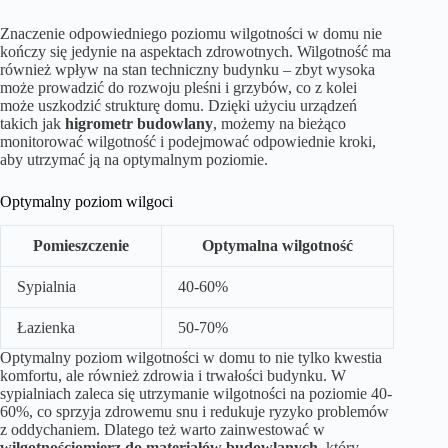
Znaczenie odpowiedniego poziomu wilgotności w domu nie
kończy się jedynie na aspektach zdrowotnych. Wilgotność ma
również wpływ na stan techniczny budynku – zbyt wysoka
może prowadzić do rozwoju pleśni i grzybów, co z kolei
może uszkodzić strukturę domu. Dzięki użyciu urządzeń
takich jak
higrometr budowlany
, możemy na bieżąco
monitorować wilgotność i podejmować odpowiednie kroki,
aby utrzymać ją na optymalnym poziomie.
Optymalny poziom wilgoci
Pomieszczenie
Optymalna wilgotność
Sypialnia
40-60%
Łazienka
50-70%
Optymalny poziom wilgotności w domu to nie tylko kwestia
komfortu, ale również zdrowia i trwałości budynku. W
sypialniach zaleca się utrzymanie wilgotności na poziomie 40-
60%, co sprzyja zdrowemu snu i redukuje ryzyko problemów
z oddychaniem. Dlatego też warto zainwestować w
wilgotnościomierz do materiałów budowlanych
, który