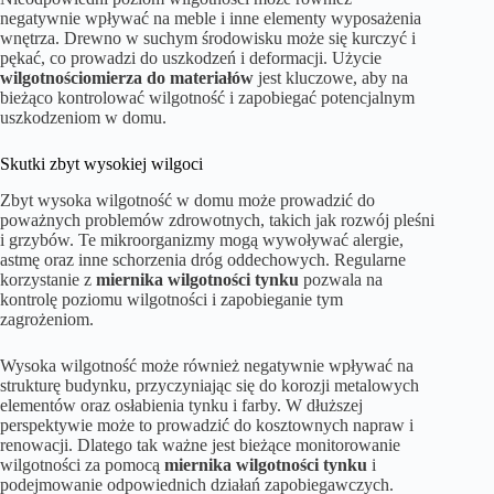
negatywnie wpływać na meble i inne elementy wyposażenia
wnętrza. Drewno w suchym środowisku może się kurczyć i
pękać, co prowadzi do uszkodzeń i deformacji. Użycie
wilgotnościomierza do materiałów
jest kluczowe, aby na
bieżąco kontrolować wilgotność i zapobiegać potencjalnym
uszkodzeniom w domu.
Skutki zbyt wysokiej wilgoci
Zbyt wysoka wilgotność w domu może prowadzić do
poważnych problemów zdrowotnych, takich jak rozwój pleśni
i grzybów. Te mikroorganizmy mogą wywoływać alergie,
astmę oraz inne schorzenia dróg oddechowych. Regularne
korzystanie z
miernika wilgotności tynku
pozwala na
kontrolę poziomu wilgotności i zapobieganie tym
zagrożeniom.
Wysoka wilgotność może również negatywnie wpływać na
strukturę budynku, przyczyniając się do korozji metalowych
elementów oraz osłabienia tynku i farby. W dłuższej
perspektywie może to prowadzić do kosztownych napraw i
renowacji. Dlatego tak ważne jest bieżące monitorowanie
wilgotności za pomocą
miernika wilgotności tynku
i
podejmowanie odpowiednich działań zapobiegawczych.