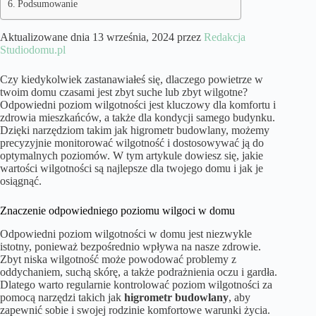
Podsumowanie
Aktualizowane dnia 13 września, 2024 przez
Redakcja
Studiodomu.pl
Czy kiedykolwiek zastanawiałeś się, dlaczego powietrze w
twoim domu czasami jest zbyt suche lub zbyt wilgotne?
Odpowiedni poziom wilgotności jest kluczowy dla komfortu i
zdrowia mieszkańców, a także dla kondycji samego budynku.
Dzięki narzędziom takim jak higrometr budowlany, możemy
precyzyjnie monitorować wilgotność i dostosowywać ją do
optymalnych poziomów. W tym artykule dowiesz się, jakie
wartości wilgotności są najlepsze dla twojego domu i jak je
osiągnąć.
Znaczenie odpowiedniego poziomu wilgoci w domu
Odpowiedni poziom wilgotności w domu jest niezwykle
istotny, ponieważ bezpośrednio wpływa na nasze zdrowie.
Zbyt niska wilgotność może powodować problemy z
oddychaniem, suchą skórę, a także podrażnienia oczu i gardła.
Dlatego warto regularnie kontrolować poziom wilgotności za
pomocą narzędzi takich jak
higrometr budowlany
, aby
zapewnić sobie i swojej rodzinie komfortowe warunki życia.