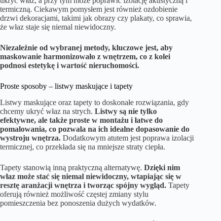
ukryć właz, a przy tym może poprawić izolację akustyczną i
termiczną. Ciekawym pomysłem jest również ozdobienie
drzwi dekoracjami, takimi jak obrazy czy plakaty, co sprawia,
że właz staje się niemal niewidoczny.
Niezależnie od wybranej metody, kluczowe jest, aby
maskowanie harmonizowało z wnętrzem, co z kolei
podnosi estetykę i wartość nieruchomości.
Proste sposoby – listwy maskujące i tapety
Listwy maskujące oraz tapety to doskonałe rozwiązania, gdy
chcemy ukryć właz na strych.
Listwy są nie tylko
efektywne, ale także proste w montażu i łatwe do
pomalowania, co pozwala na ich idealne dopasowanie do
wystroju wnętrza.
Dodatkowym atutem jest poprawa izolacji
termicznej, co przekłada się na mniejsze straty ciepła.
Tapety stanowią inną praktyczną alternatywę.
Dzięki nim
właz może stać się niemal niewidoczny, wtapiając się w
resztę aranżacji wnętrza i tworząc spójny wygląd.
Tapety
oferują również możliwość częstej zmiany stylu
pomieszczenia bez ponoszenia dużych wydatków.