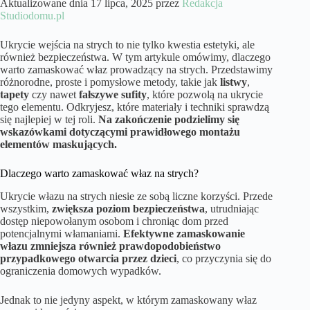
Aktualizowane dnia 17 lipca, 2025 przez
Redakcja
Studiodomu.pl
Ukrycie wejścia na strych to nie tylko kwestia estetyki, ale
również bezpieczeństwa. W tym artykule omówimy, dlaczego
warto zamaskować właz prowadzący na strych. Przedstawimy
różnorodne, proste i pomysłowe metody, takie jak
listwy
,
tapety
czy nawet
fałszywe sufity
, które pozwolą na ukrycie
tego elementu. Odkryjesz, które materiały i techniki sprawdzą
się najlepiej w tej roli.
Na zakończenie podzielimy się
wskazówkami dotyczącymi prawidłowego montażu
elementów maskujących.
Dlaczego warto zamaskować właz na strych?
Ukrycie włazu na strych niesie ze sobą liczne korzyści. Przede
wszystkim,
zwiększa poziom bezpieczeństwa
, utrudniając
dostęp niepowołanym osobom i chroniąc dom przed
potencjalnymi włamaniami.
Efektywne zamaskowanie
włazu zmniejsza również prawdopodobieństwo
przypadkowego otwarcia przez dzieci
, co przyczynia się do
ograniczenia domowych wypadków.
Jednak to nie jedyny aspekt, w którym zamaskowany właz