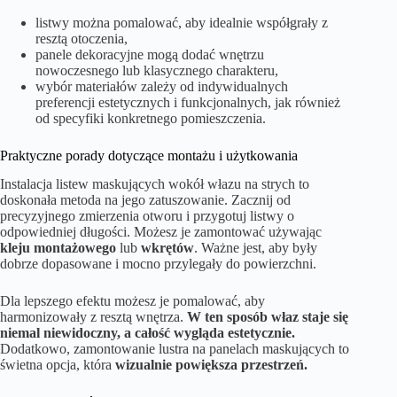
listwy można pomalować, aby idealnie współgrały z
resztą otoczenia,
panele dekoracyjne mogą dodać wnętrzu
nowoczesnego lub klasycznego charakteru,
wybór materiałów zależy od indywidualnych
preferencji estetycznych i funkcjonalnych, jak również
od specyfiki konkretnego pomieszczenia.
Praktyczne porady dotyczące montażu i użytkowania
Instalacja listew maskujących wokół włazu na strych to
doskonała metoda na jego zatuszowanie. Zacznij od
precyzyjnego zmierzenia otworu i przygotuj listwy o
odpowiedniej długości. Możesz je zamontować używając
kleju montażowego
lub
wkrętów
. Ważne jest, aby były
dobrze dopasowane i mocno przylegały do powierzchni.
Dla lepszego efektu możesz je pomalować, aby
harmonizowały z resztą wnętrza.
W ten sposób właz staje się
niemal niewidoczny, a całość wygląda estetycznie.
Dodatkowo, zamontowanie lustra na panelach maskujących to
świetna opcja, która
wizualnie powiększa przestrzeń.