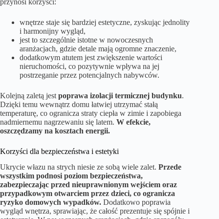
przynosi korzyści:
wnętrze staje się bardziej estetyczne, zyskując jednolity
i harmonijny wygląd,
jest to szczególnie istotne w nowoczesnych
aranżacjach, gdzie detale mają ogromne znaczenie,
dodatkowym atutem jest zwiększenie wartości
nieruchomości, co pozytywnie wpływa na jej
postrzeganie przez potencjalnych nabywców.
Kolejną zaletą jest
poprawa izolacji termicznej budynku
.
Dzięki temu wewnątrz domu łatwiej utrzymać stałą
temperaturę, co ogranicza straty ciepła w zimie i zapobiega
nadmiernemu nagrzewaniu się latem.
W efekcie,
oszczędzamy na kosztach energii.
Korzyści dla bezpieczeństwa i estetyki
Ukrycie włazu na strych niesie ze sobą wiele zalet.
Przede
wszystkim podnosi poziom bezpieczeństwa,
zabezpieczając przed nieuprawnionym wejściem oraz
przypadkowym otwarciem przez dzieci, co ogranicza
ryzyko domowych wypadków.
Dodatkowo poprawia
wygląd wnętrza, sprawiając, że całość prezentuje się spójnie i