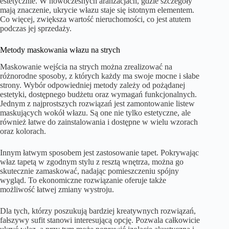
estetycznie. W nowoczesnych aranżacjach, gdzie szczegóły
mają znaczenie, ukrycie włazu staje się istotnym elementem.
Co więcej, zwiększa wartość nieruchomości, co jest atutem
podczas jej sprzedaży.
Metody maskowania włazu na strych
Maskowanie wejścia na strych można zrealizować na
różnorodne sposoby, z których każdy ma swoje mocne i słabe
strony. Wybór odpowiedniej metody zależy od pożądanej
estetyki, dostępnego budżetu oraz wymagań funkcjonalnych.
Jednym z najprostszych rozwiązań jest zamontowanie listew
maskujących wokół włazu. Są one nie tylko estetyczne, ale
również łatwe do zainstalowania i dostępne w wielu wzorach
oraz kolorach.
Innym łatwym sposobem jest zastosowanie tapet. Pokrywając
właz tapetą w zgodnym stylu z resztą wnętrza, można go
skutecznie zamaskować, nadając pomieszczeniu spójny
wygląd. To ekonomiczne rozwiązanie oferuje także
możliwość łatwej zmiany wystroju.
Dla tych, którzy poszukują bardziej kreatywnych rozwiązań,
fałszywy sufit stanowi interesującą opcję. Pozwala całkowicie