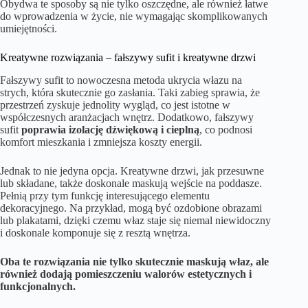
Obydwa te sposoby są nie tylko oszczędne, ale również łatwe
do wprowadzenia w życie, nie wymagając skomplikowanych
umiejętności.
Kreatywne rozwiązania – fałszywy sufit i kreatywne drzwi
Fałszywy sufit to nowoczesna metoda ukrycia włazu na
strych, która skutecznie go zasłania. Taki zabieg sprawia, że
przestrzeń zyskuje jednolity wygląd, co jest istotne w
współczesnych aranżacjach wnętrz. Dodatkowo, fałszywy
sufit
poprawia izolację dźwiękową i cieplną
, co podnosi
komfort mieszkania i zmniejsza koszty energii.
Jednak to nie jedyna opcja. Kreatywne drzwi, jak przesuwne
lub składane, także doskonale maskują wejście na poddasze.
Pełnią przy tym funkcję interesującego elementu
dekoracyjnego. Na przykład, mogą być ozdobione obrazami
lub plakatami, dzięki czemu właz staje się niemal niewidoczny
i doskonale komponuje się z resztą wnętrza.
Oba te rozwiązania nie tylko skutecznie maskują właz, ale
również dodają pomieszczeniu walorów estetycznych i
funkcjonalnych.