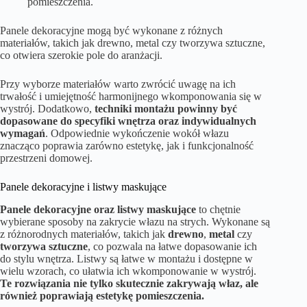
pomieszczenia.
Panele dekoracyjne mogą być wykonane z różnych
materiałów, takich jak drewno, metal czy tworzywa sztuczne,
co otwiera szerokie pole do aranżacji.
Przy wyborze materiałów warto zwrócić uwagę na ich
trwałość i umiejętność harmonijnego wkomponowania się w
wystrój. Dodatkowo,
techniki montażu powinny być
dopasowane do specyfiki wnętrza oraz indywidualnych
wymagań
. Odpowiednie wykończenie wokół włazu
znacząco poprawia zarówno estetykę, jak i funkcjonalność
przestrzeni domowej.
Panele dekoracyjne i listwy maskujące
Panele dekoracyjne oraz listwy maskujące
to chętnie
wybierane sposoby na zakrycie włazu na strych. Wykonane są
z różnorodnych materiałów, takich jak
drewno
,
metal
czy
tworzywa sztuczne
, co pozwala na łatwe dopasowanie ich
do stylu wnętrza. Listwy są łatwe w montażu i dostępne w
wielu wzorach, co ułatwia ich wkomponowanie w wystrój.
Te rozwiązania nie tylko skutecznie zakrywają właz, ale
również poprawiają estetykę pomieszczenia.