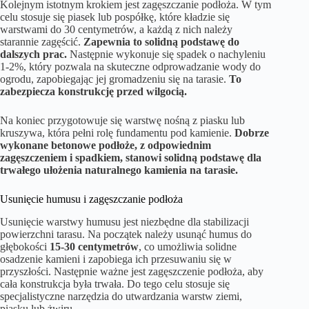
Kolejnym istotnym krokiem jest zagęszczanie podłoża. W tym
celu stosuje się piasek lub pospółkę, które kładzie się
warstwami do 30 centymetrów, a każdą z nich należy
starannie zagęścić.
Zapewnia to solidną podstawę do
dalszych prac.
Następnie wykonuje się spadek o nachyleniu
1-2%, który pozwala na skuteczne odprowadzanie wody do
ogrodu, zapobiegając jej gromadzeniu się na tarasie.
To
zabezpiecza konstrukcję przed wilgocią.
Na koniec przygotowuje się warstwę nośną z piasku lub
kruszywa, która pełni rolę fundamentu pod kamienie.
Dobrze
wykonane betonowe podłoże, z odpowiednim
zagęszczeniem i spadkiem, stanowi solidną podstawę dla
trwałego ułożenia naturalnego kamienia na tarasie.
Usunięcie humusu i zagęszczanie podłoża
Usunięcie warstwy humusu jest niezbędne dla stabilizacji
powierzchni tarasu. Na początek należy usunąć humus do
głębokości
15-30 centymetrów
, co umożliwia solidne
osadzenie kamieni i zapobiega ich przesuwaniu się w
przyszłości. Następnie ważne jest zagęszczenie podłoża, aby
cała konstrukcja była trwała. Do tego celu stosuje się
specjalistyczne narzędzia do utwardzania warstw ziemi,
piasku lub żwiru.