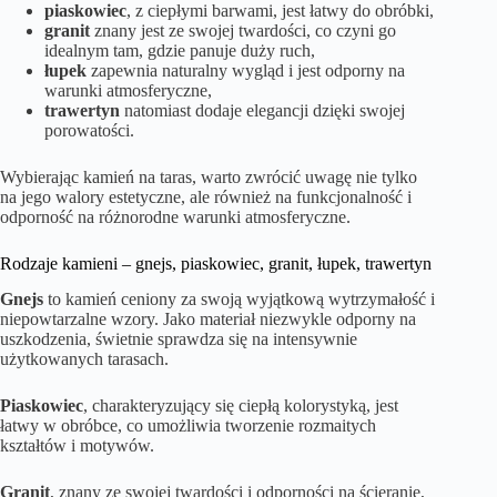
piaskowiec
, z ciepłymi barwami, jest łatwy do obróbki,
granit
znany jest ze swojej twardości, co czyni go
idealnym tam, gdzie panuje duży ruch,
łupek
zapewnia naturalny wygląd i jest odporny na
warunki atmosferyczne,
trawertyn
natomiast dodaje elegancji dzięki swojej
porowatości.
Wybierając kamień na taras, warto zwrócić uwagę nie tylko
na jego walory estetyczne, ale również na funkcjonalność i
odporność na różnorodne warunki atmosferyczne.
Rodzaje kamieni – gnejs, piaskowiec, granit, łupek, trawertyn
Gnejs
to kamień ceniony za swoją wyjątkową wytrzymałość i
niepowtarzalne wzory. Jako materiał niezwykle odporny na
uszkodzenia, świetnie sprawdza się na intensywnie
użytkowanych tarasach.
Piaskowiec
, charakteryzujący się ciepłą kolorystyką, jest
łatwy w obróbce, co umożliwia tworzenie rozmaitych
kształtów i motywów.
Granit
, znany ze swojej twardości i odporności na ścieranie,