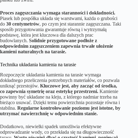
Proces zagęszczania wymaga staranności i dokładności.
Piasek lub pospółka układa się warstwami, każda o grubości
do
30 centymetrów
, po czym jest starannie zagęszczana. Taki
sposób przygotowania gwarantuje równą i wytrzymałą
podstawę, która jest kluczowa dla dalszych prac
budowlanych.
Solidnie przygotowane podłoże z
odpowiednim zagęszczeniem zapewnia trwałe ułożenie
kamieni naturalnych na tarasie.
Technika układania kamienia na tarasie
Rozpoczęcie układania kamienia na tarasie wymaga
dokładnego przeliczenia potrzebnych materiałów, co pozwala
uniknąć przestojów.
Kluczowe jest, aby zacząć od środka,
co zapewnia symetrię oraz estetykę przestrzeni.
Kamienie
powinny być układane na kleju, z którego nadmiar trzeba na
bieżąco usuwać. Dzięki temu powierzchnia pozostaje równa i
stabilna.
Regularne kontrolowanie poziomu jest istotne, by
utrzymać nawierzchnię w odpowiednim stanie.
Dodatkowo, niewielki spadek umożliwia efektywne
odprowadzanie wody, co przekłada się na długowieczność
tarasu.
Warto również dbać o czystość kamieni, ponieważ