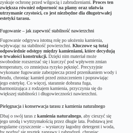
zyskuje ochronę przed wilgocią i zabrudzeniami.
Proces ten
zwiększa również odporność na plamy oraz ułatwia
utrzymanie czystości, co jest niezbędne dla długotrwałej
estetyki tarasu.
Fugowanie – jak zapewnić stabilność nawierzchni
Fugowanie odgrywa istotną rolę po ułożeniu kamienia,
wpływając na stabilność powierzchni.
Kluczowe są tutaj
odpowiednie odstępy między kamieniami, które decydują
o trwałości konstrukcji.
Dzięki nim materiał może
swobodnie rozszerzać się i kurczyć pod wpływem zmian
temperatury, co zmniejsza ryzyko pęknięć. Precyzyjnie
wykonane fugowanie zabezpiecza przed przenikaniem wody i
brudu, chroniąc kamień przed zniszczeniem i poprawiając
jego estetykę. Co więcej, starannie dobrana fuga,
harmonizująca z rodzajem kamienia, przyczynia się do
większej stabilności i długowieczności nawierzchni.
Pielęgnacja i konserwacja tarasu z kamienia naturalnego
Dbaj o swój taras z
kamienia naturalnego
, aby cieszyć się
jego urodą i wytrzymałością przez długie lata. Podstawą jest
regularne czyszczenie – wystarczy łagodny detergent i woda,
by pozbyć się resztek zaprawy i zabrudzeń, chroniąc